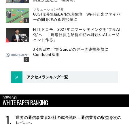
ソリューション特集
60GHz帯無線LANの現在地 Wi-Fiと光ファイバ
ーの間を埋める選択肢に
NTTドコモ、2027年にマーケティングを“フルAI
化”へ 「現場社員も納得の切れ味鋭いAIエージ
ェント作る」
JR東日本、“新Suica”のデータ連携基盤に
Confluent採用
アクセスランキング一覧
DOWNLOAD
WHITE PAPER RANKING
世界の通信事業者33社の成長戦略：通信業界の収益を次の
レベルへ