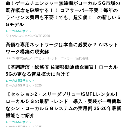
命！ゲームチェンジャー無線機がローカル５G市場の
既存概念を破壊する！！ コアサーバー不要！毎年の
ライセンス費用も不要！でも、超安価！ の新しい５
Gモデル
ローカル5Gサミット
ワイヤレスジャパン×WTP 2026
高価な専用ネットワークは本当に必要か？ AIネット
ワーク構築の現実解
SB C&S株式会社／日本ヒューレット・パッカード合同会社
【基調講演・総務省 佐藤移動通信企画官】ローカル
5Gの更なる普及拡大に向けて
ローカル5Gサミット
ローカル5Gサミット2025
【セッション2・スリーダブリュー/SMFLレンタル】
ローカル５Ｇの最新トレンド 導入・実装が一番簡単
なシン・ローカル５Ｇシステムの実用例 25-26年最新
機能もご紹介
ローカル5Gサミット
ローカル5Gサミット2025