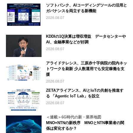
ソフトバンク、AIコーディングツールの活用と
ガバナンスを両立する新機能
2026.08.07
KDDIの1Q決算は増収増益 データセンターや
AI、金融事業などが好調
2026.08.07
アライドテレシス、三原赤十字病院の院内ネッ
トワークを刷新 少人数運用でも安定稼働を支
援
2026.08.07
ZETAアライアンス、AIとIoTの共創を推進す
る 「Agentic IoT Lab」を設立
2026.08.07
＜連載＞6G時代の新・業界地図
MNO×NTNの新秩序 MNOとNTN事業者の関
係は変化するか？