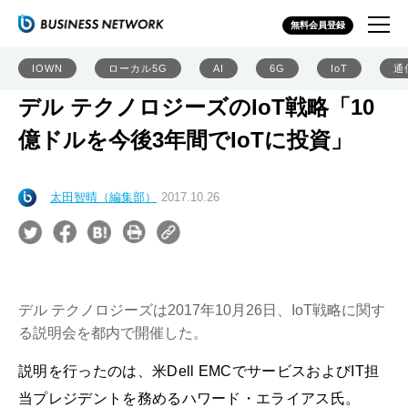
無料会員登録
IOWN
ローカル5G
AI
6G
IoT
通
デル テクノロジーズのIoT戦略「10
億ドルを今後3年間でIoTに投資」
太田智晴（編集部）
2017.10.26
デル テクノロジーズは2017年10月26日、IoT戦略に関す
る説明会を都内で開催した。
説明を行ったのは、米Dell EMCでサービスおよびIT担
当プレジデントを務めるハワード・エライアス氏。