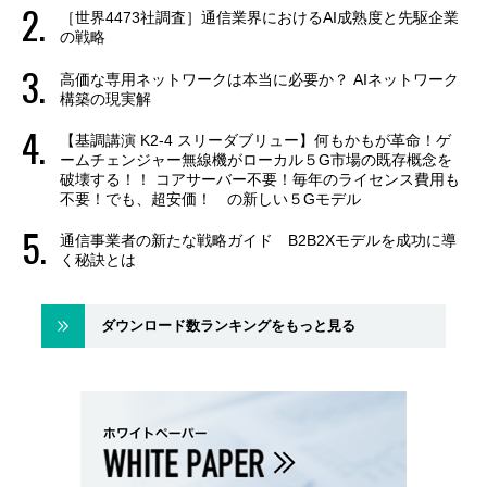
［世界4473社調査］通信業界におけるAI成熟度と先駆企業
の戦略
高価な専用ネットワークは本当に必要か？ AIネットワーク
構築の現実解
【基調講演 K2-4 スリーダブリュー】何もかもが革命！ゲ
ームチェンジャー無線機がローカル５G市場の既存概念を
破壊する！！ コアサーバー不要！毎年のライセンス費用も
不要！でも、超安価！ の新しい５Gモデル
通信事業者の新たな戦略ガイド B2B2Xモデルを成功に導
く秘訣とは
ダウンロード数ランキングをもっと見る