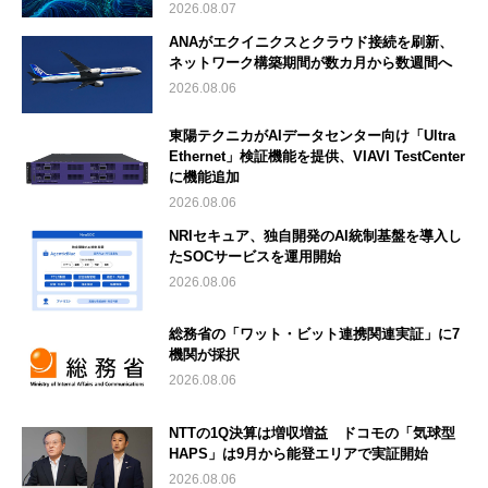
2026.08.07
ANAがエクイニクスとクラウド接続を刷新、
ネットワーク構築期間が数カ月から数週間へ
2026.08.06
東陽テクニカがAIデータセンター向け「Ultra
Ethernet」検証機能を提供、VIAVI TestCenter
に機能追加
2026.08.06
NRIセキュア、独自開発のAI統制基盤を導入し
たSOCサービスを運用開始
2026.08.06
総務省の「ワット・ビット連携関連実証」に7
機関が採択
2026.08.06
NTTの1Q決算は増収増益 ドコモの「気球型
HAPS」は9月から能登エリアで実証開始
2026.08.06