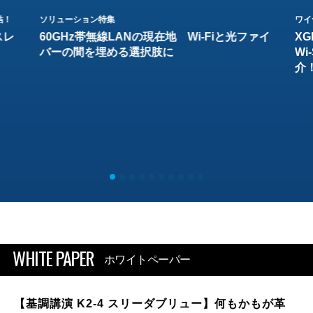
結！
ソリューション特集
ワイ
スレ
60GHz帯無線LANの現在地 Wi-Fiと光ファイ
XG
バーの間を埋める選択肢に
W
介
WHITE PAPER
ホワイトペーパー
【基調講演 K2-4 スリーダブリュー】何もかもが革