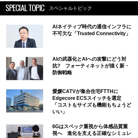
SPECIAL TOPIC
スペシャルトピック
AIネイティブ時代の通信インフラに
不可欠な「Trusted Connectivity」
AIの武器化とAIへの攻撃にどう対
抗? フォーティネットが描く新・
防御戦略
愛媛CATVが集合住宅FTTHに
Edgecore ECSスイッチを選定
「コストもサイズも機能もちょうど
いい」
6Gはスペック重視から体感品質重
視へ 進化を支える正確なシミュレ