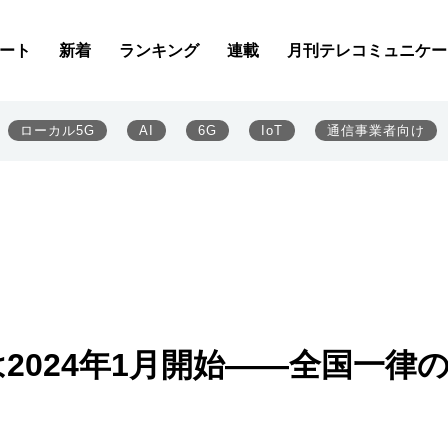
ート
新着
ランキング
連載
月刊テレコミュニケー
ローカル5G
AI
6G
IoT
通信事業者向け
は2024年1月開始――全国一律