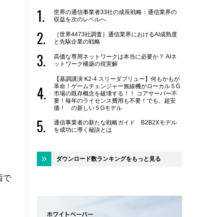
世界の通信事業者33社の成長戦略：通信業界の
収益を次のレベルへ
［世界4473社調査］通信業界におけるAI成熟度
と先駆企業の戦略
高価な専用ネットワークは本当に必要か？ AIネ
ットワーク構築の現実解
【基調講演 K2-4 スリーダブリュー】何もかもが
革命！ゲームチェンジャー無線機がローカル５G
市場の既存概念を破壊する！！ コアサーバー不
要！毎年のライセンス費用も不要！でも、超安
価！ の新しい５Gモデル
通信事業者の新たな戦略ガイド B2B2Xモデル
を成功に導く秘訣とは
ダウンロード数ランキングをもっと見る
西で