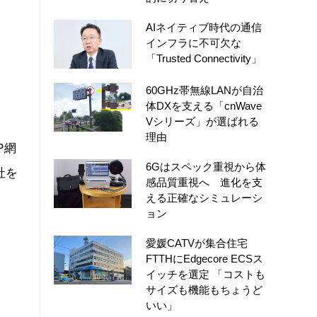
AIネイティブ時代の通信
インフラに不可欠な
「Trusted Connectivity」
60GHz帯無線LANが自治
体DXを支える「cnWave
Vシリーズ」が選ばれる
理由
P網
6Gはスペック重視から体
社を
感品質重視へ 進化を支
える正確なシミュレーシ
ョン
愛媛CATVが集合住宅
FTTHにEdgecore ECSス
イッチを選定 「コストも
サイズも機能もちょうど
いい」