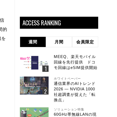
通信
ACCESS RANKING
間的
供を
週間
月間
会員限定
MEEQ、楽天モバイル
回線を先行提供 ドコ
モ回線はeSIM提供開始
ホワイトペーパー
通信業界のAIトレンド
2026 ― NVIDIA 1000
社超調査が捉えた「転
換点」
ソリューション特集
60GHz帯無線LANの現