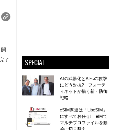
り開
SPECIAL
に完了
AIの武器化とAIへの攻撃
にどう対抗? フォーテ
ィネットが描く新・防御
戦略
eSIM関連は「LibeSIM」
にすべてお任せ! eIMで
マルチプロファイルを動
的に切り替え