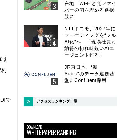
在地 Wi-Fiと光ファイ
バーの間を埋める選択
肢に
NTTドコモ、2027年に
マーケティングを“フル
AI化”へ 「現場社員も
納得の切れ味鋭いAIエ
ージェント作る」
加す
JR東日本、“新
が利
Suica”のデータ連携基
盤にConfluent採用
DIで
アクセスランキング一覧
DOWNLOAD
WHITE PAPER RANKING