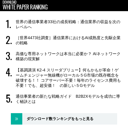
DOWNLOAD
WHITE PAPER RANKING
世界の通信事業者33社の成長戦略：通信業界の収益を次の
レベルへ
［世界4473社調査］通信業界におけるAI成熟度と先駆企業
の戦略
高価な専用ネットワークは本当に必要か？ AIネットワーク
構築の現実解
【基調講演 K2-4 スリーダブリュー】何もかもが革命！ゲ
ームチェンジャー無線機がローカル５G市場の既存概念を
破壊する！！ コアサーバー不要！毎年のライセンス費用も
不要！でも、超安価！ の新しい５Gモデル
通信事業者の新たな戦略ガイド B2B2Xモデルを成功に導
く秘訣とは
ダウンロード数ランキングをもっと見る