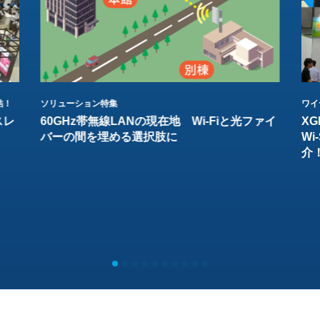
結！
ソリューション特集
ワイ
スレ
60GHz帯無線LANの現在地 Wi-Fiと光ファイ
XG
バーの間を埋める選択肢に
W
介