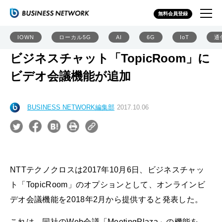
無料会員登録
IOWN
ローカル5G
AI
6G
IoT
通
ビジネスチャット「TopicRoom」に
ビデオ会議機能が追加
BUSINESS NETWORK編集部
2017.10.06
NTTテクノクロスは2017年10月6日、ビジネスチャッ
ト「TopicRoom」のオプションとして、オンラインビ
デオ会議機能を2018年2月から提供すると発表した。
これは、同社のWeb会議「MeetingPlaza」の機能を