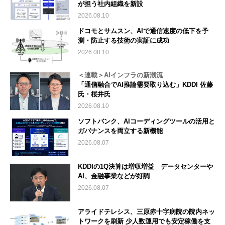
が担う社内組織を新設
2026.08.10
ドコモとサムスン、AIで通信速度の低下を予
測・防止する技術の実証に成功
2026.08.10
＜連載＞AIインフラの新潮流
「通信融合でAI推論需要取り込む」KDDI 佐藤
氏・桜井氏
2026.08.10
ソフトバンク、AIコーディングツールの活用と
ガバナンスを両立する新機能
2026.08.07
KDDIの1Q決算は増収増益 データセンターや
AI、金融事業などが好調
2026.08.07
アライドテレシス、三原赤十字病院の院内ネッ
トワークを刷新 少人数運用でも安定稼働を支