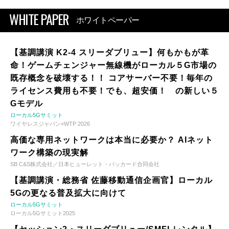
WHITE PAPER
ホワイトペーパー
【基調講演 K2-4 スリーダブリュー】何もかもが革
命！ゲームチェンジャー無線機がローカル５G市場の
既存概念を破壊する！！ コアサーバー不要！毎年の
ライセンス費用も不要！でも、超安価！ の新しい５
Gモデル
ローカル5Gサミット
ワイヤレスジャパン×WTP 2026
高価な専用ネットワークは本当に必要か？ AIネット
ワーク構築の現実解
SB C&S株式会社／日本ヒューレット・パッカード合同会社
【基調講演・総務省 佐藤移動通信企画官】ローカル
5Gの更なる普及拡大に向けて
ローカル5Gサミット
ローカル5Gサミット2025