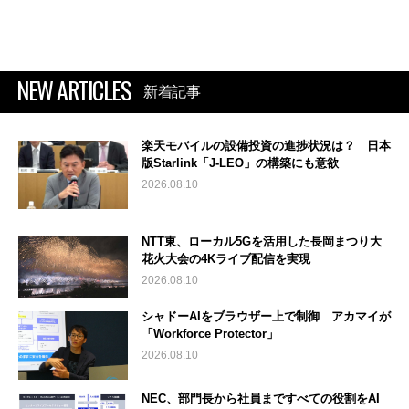
NEW ARTICLES
新着記事
楽天モバイルの設備投資の進捗状況は？ 日本
版Starlink「J-LEO」の構築にも意欲
2026.08.10
NTT東、ローカル5Gを活用した長岡まつり大
花火大会の4Kライブ配信を実現
2026.08.10
シャドーAIをブラウザー上で制御 アカマイが
「Workforce Protector」
2026.08.10
NEC、部門長から社員まですべての役割をAI