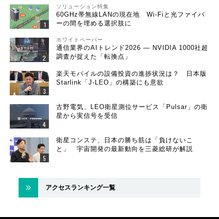
ソリューション特集
60GHz帯無線LANの現在地 Wi-Fiと光ファイバ
ーの間を埋める選択肢に
ホワイトペーパー
通信業界のAIトレンド2026 ― NVIDIA 1000社超
調査が捉えた「転換点」
楽天モバイルの設備投資の進捗状況は？ 日本版
Starlink「J-LEO」の構築にも意欲
古野電気、LEO衛星測位サービス「Pulsar」の衛
星から実信号を受信
衛星コンステ、日本の勝ち筋は「負けないこ
と」 宇宙開発の最新動向を三菱総研が解説
アクセスランキング一覧