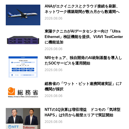
ANAがエクイニクスとクラウド接続を刷新、
ネットワーク構築期間が数カ月から数週間へ
2026.08.06
東陽テクニカがAIデータセンター向け「Ultra
Ethernet」検証機能を提供、VIAVI TestCenter
に機能追加
2026.08.06
NRIセキュア、独自開発のAI統制基盤を導入し
たSOCサービスを運用開始
2026.08.06
総務省の「ワット・ビット連携関連実証」に7
機関が採択
2026.08.06
NTTの1Q決算は増収増益 ドコモの「気球型
HAPS」は9月から能登エリアで実証開始
2026.08.06