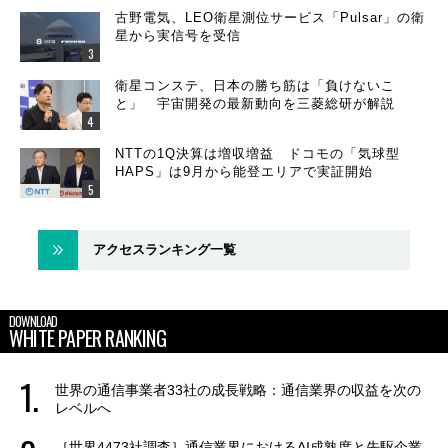
古野電気、LEO衛星測位サービス「Pulsar」の衛
星から実信号を受信
衛星コンステ、日本の勝ち筋は「負けないこ
と」 宇宙開発の最新動向を三菱総研が解説
NTTの1Q決算は増収増益 ドコモの「気球型
HAPS」は9月から能登エリアで実証開始
アクセスランキング一覧
DOWNLOAD
WHITE PAPER RANKING
世界の通信事業者33社の成長戦略：通信業界の収益を次の
レベルへ
［世界4473社調査］通信業界におけるAI成熟度と先駆企業