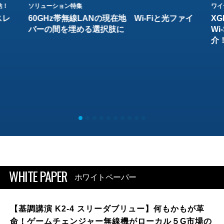
結！
ソリューション特集
ワイ
スレ
60GHz帯無線LANの現在地 Wi-Fiと光ファイ
XG
バーの間を埋める選択肢に
W
介
WHITE PAPER
ホワイトペーパー
【基調講演 K2-4 スリーダブリュー】何もかもが革
命！ゲームチェンジャー無線機がローカル５G市場の