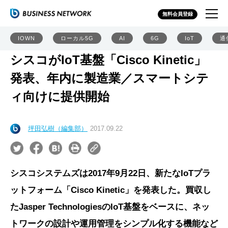
無料会員登録
IOWN
ローカル5G
AI
6G
IoT
通
シスコがIoT基盤「Cisco Kinetic」
発表、年内に製造業／スマートシテ
ィ向けに提供開始
坪田弘樹（編集部）
2017.09.22
シスコシステムズは2017年9月22日、新たなIoTプラ
ットフォーム「Cisco Kinetic」を発表した。買収し
たJasper TechnologiesのIoT基盤をベースに、ネッ
トワークの設計や運用管理をシンプル化する機能など