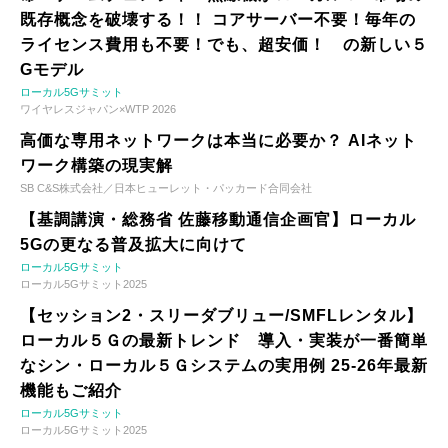
既存概念を破壊する！！ コアサーバー不要！毎年の
ライセンス費用も不要！でも、超安価！ の新しい５
Gモデル
ローカル5Gサミット
ワイヤレスジャパン×WTP 2026
高価な専用ネットワークは本当に必要か？ AIネット
ワーク構築の現実解
SB C&S株式会社／日本ヒューレット・パッカード合同会社
【基調講演・総務省 佐藤移動通信企画官】ローカル
5Gの更なる普及拡大に向けて
ローカル5Gサミット
ローカル5Gサミット2025
【セッション2・スリーダブリュー/SMFLレンタル】
ローカル５Ｇの最新トレンド 導入・実装が一番簡単
なシン・ローカル５Ｇシステムの実用例 25-26年最新
機能もご紹介
ローカル5Gサミット
ローカル5Gサミット2025