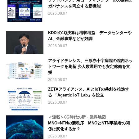
ソフトバンク、AIコーディングツールの活用と
ガバナンスを両立する新機能
2026.08.07
KDDIの1Q決算は増収増益 データセンターや
AI、金融事業などが好調
2026.08.07
アライドテレシス、三原赤十字病院の院内ネッ
トワークを刷新 少人数運用でも安定稼働を支
援
2026.08.07
ZETAアライアンス、AIとIoTの共創を推進す
る 「Agentic IoT Lab」を設立
2026.08.07
＜連載＞6G時代の新・業界地図
MNO×NTNの新秩序 MNOとNTN事業者の関
係は変化するか？
2026.08.07