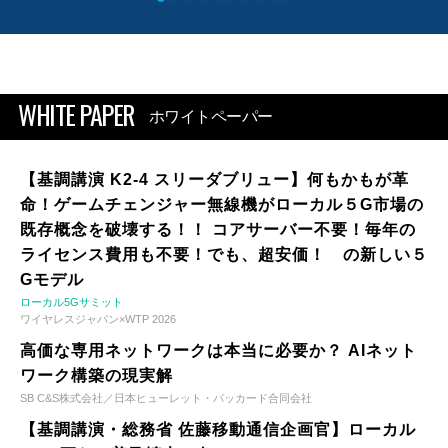
WHITE PAPER
ホワイトペーパー
【基調講演 K2-4 スリーダブリュー】何もかもが革
命！ゲームチェンジャー無線機がローカル５G市場の
既存概念を破壊する！！ コアサーバー不要！毎年の
ライセンス費用も不要！でも、超安価！ の新しい５
Gモデル
ローカル5Gサミット
ワイヤレスジャパン×WTP 2026
高価な専用ネットワークは本当に必要か？ AIネット
ワーク構築の現実解
SB C&S株式会社／日本ヒューレット・パッカード合同会社
【基調講演・総務省 佐藤移動通信企画官】ローカル