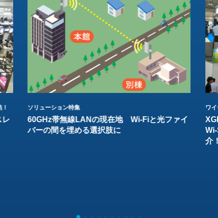
結！
ソリューション特集
ワイ
スレ
60GHz帯無線LANの現在地 Wi-Fiと光ファイ
XG
バーの間を埋める選択肢に
W
介