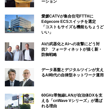
ーション
愛媛CATVが集合住宅FTTHに
Edgecore ECSスイッチを選定
「コストもサイズも機能もちょうど
いい」
AIの武器化とAIへの攻撃にどう対
抗? フォーティネットが描く新・
防御戦略
データ基盤とデジタルツインが支え
るAI時代の自律型ネットワーク運用
60GHz帯無線LANが自治体DXを支
える「cnWave Vシリーズ」が選ば
れる理由