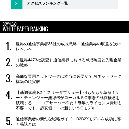
アクセスランキング一覧
DOWNLOAD
WHITE PAPER RANKING
世界の通信事業者33社の成長戦略：通信業界の収益を次の
レベルへ
［世界4473社調査］通信業界におけるAI成熟度と先駆企業
の戦略
高価な専用ネットワークは本当に必要か？ AIネットワーク
構築の現実解
【基調講演 K2-4 スリーダブリュー】何もかもが革命！ゲ
ームチェンジャー無線機がローカル５G市場の既存概念を
破壊する！！ コアサーバー不要！毎年のライセンス費用も
不要！でも、超安価！ の新しい５Gモデル
通信事業者の新たな戦略ガイド B2B2Xモデルを成功に導
く秘訣とは