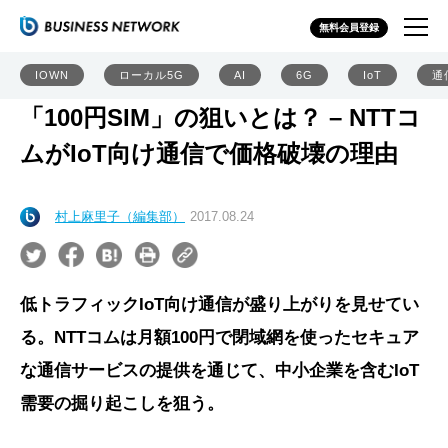
無料会員登録
IOWN
ローカル5G
AI
6G
IoT
通
「100円SIM」の狙いとは？ – NTTコ
ムがIoT向け通信で価格破壊の理由
村上麻里子（編集部）
2017.08.24
低トラフィックIoT向け通信が盛り上がりを見せてい
る。NTTコムは月額100円で閉域網を使ったセキュア
な通信サービスの提供を通じて、中小企業を含むIoT
需要の掘り起こしを狙う。