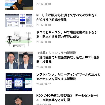
2026.08.10
NEC、部門長から社員まですべての役割をAI
が担う社内組織を新設
2026.08.10
ドコモとサムスン、AIで通信速度の低下を予
測・防止する技術の実証に成功
2026.08.10
＜連載＞AIインフラの新潮流
「通信融合でAI推論需要取り込む」KDDI 佐藤
氏・桜井氏
2026.08.10
ソフトバンク、AIコーディングツールの活用と
ガバナンスを両立する新機能
2026.08.07
KDDIの1Q決算は増収増益 データセンターや
AI、金融事業などが好調