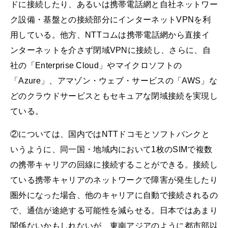
ドに接続したり、あるいは携帯電話網と自社ネットワー
ク設備・基盤との接続部分にインターネットVPNを利
用している。他方、NTTコムは携帯電話網から直接イ
ンターネットを介さず閉域VPNに接続し、さらに、自
社の「Enterprise Cloud」やマイクロソフトの
「Azure」、アマゾン・ウェブ・サービスの「AWS」な
どのクラウドサービスともセキュアな閉域接続を実現し
ている。
②については、国内ではNTTドコモとソフトバンクと
いうように、同一国・地域内において1枚のSIMで複数
の携帯キャリアの回線に接続することができる。接続し
ている携帯キャリアのネットワークで障害が発生したり
圏外になった場合、他のキャリアに自動で接続されるの
で、通信が途絶する可能性を減らせる。日本ではあまり
関係ないかもしれないが、東南アジアのように都市部以