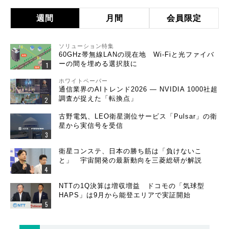
週間
月間
会員限定
ソリューション特集
60GHz帯無線LANの現在地 Wi-Fiと光ファイバ
ーの間を埋める選択肢に
ホワイトペーパー
通信業界のAIトレンド2026 ― NVIDIA 1000社超
調査が捉えた「転換点」
古野電気、LEO衛星測位サービス「Pulsar」の衛
星から実信号を受信
衛星コンステ、日本の勝ち筋は「負けないこ
と」 宇宙開発の最新動向を三菱総研が解説
NTTの1Q決算は増収増益 ドコモの「気球型
HAPS」は9月から能登エリアで実証開始