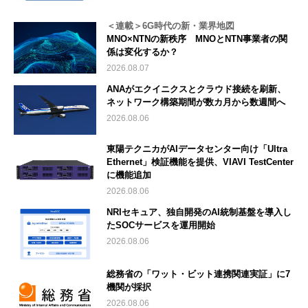
＜連載＞6G時代の新・業界地図
MNO×NTNの新秩序 MNOとNTN事業者の関
係は変化するか？
2026.08.07
ANAがエクイニクスとクラウド接続を刷新、
ネットワーク構築期間が数カ月から数週間へ
2026.08.06
東陽テクニカがAIデータセンター向け「Ultra
Ethernet」検証機能を提供、VIAVI TestCenter
に機能追加
2026.08.06
NRIセキュア、独自開発のAI統制基盤を導入し
たSOCサービスを運用開始
2026.08.06
総務省の「ワット・ビット連携関連実証」に7
機関が採択
2026.08.06