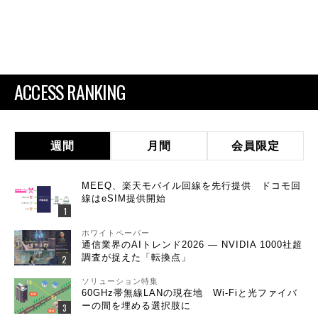
ACCESS RANKING
週間
月間
会員限定
MEEQ、楽天モバイル回線を先行提供 ドコモ回
線はeSIM提供開始
ホワイトペーパー
通信業界のAIトレンド2026 ― NVIDIA 1000社超
調査が捉えた「転換点」
ソリューション特集
60GHz帯無線LANの現在地 Wi-Fiと光ファイバ
ーの間を埋める選択肢に