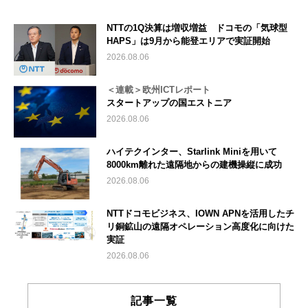
NTTの1Q決算は増収増益 ドコモの「気球型
HAPS」は9月から能登エリアで実証開始
2026.08.06
＜連載＞欧州ICTレポート
スタートアップの国エストニア
2026.08.06
ハイテクインター、Starlink Miniを用いて
8000km離れた遠隔地からの建機操縦に成功
2026.08.06
NTTドコモビジネス、IOWN APNを活用したチ
リ銅鉱山の遠隔オペレーション高度化に向けた
実証
2026.08.06
記事一覧