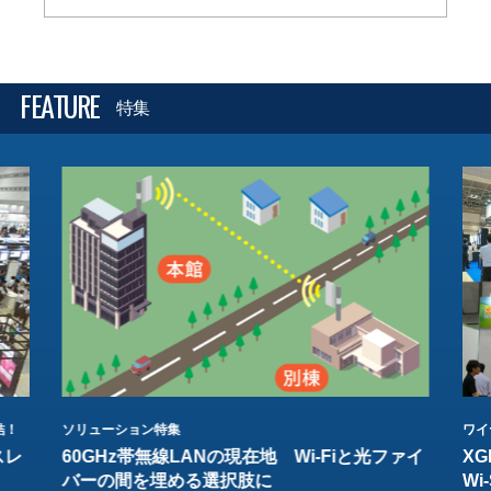
FEATURE
特集
結！
ソリューション特集
ワイ
スレ
60GHz帯無線LANの現在地 Wi-Fiと光ファイ
XG
バーの間を埋める選択肢に
W