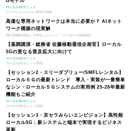
Gモデル
ローカル5Gサミット
ワイヤレスジャパン×WTP 2026
高価な専用ネットワークは本当に必要か？ AIネット
ワーク構築の現実解
SB C&S株式会社／日本ヒューレット・パッカード合同会社
【基調講演・総務省 佐藤移動通信企画官】ローカル
5Gの更なる普及拡大に向けて
ローカル5Gサミット
ローカル5Gサミット2025
【セッション2・スリーダブリュー/SMFLレンタル】
ローカル５Ｇの最新トレンド 導入・実装が一番簡単
なシン・ローカル５Ｇシステムの実用例 25-26年最新
機能もご紹介
ローカル5Gサミット
ローカル5Gサミット2025
【セッション3・京セラみらいエンビジョン】高性能
ローカル5G：新システムと端末で実現するビジネス
革新