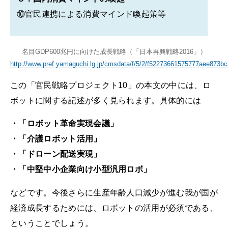
⑩官民連携による消費マインド喚起策等
名目GDP600兆円に向けた成長戦略（「日本再興戦略2016」）
http://www.pref.yamaguchi.lg.jp/cmsdata/f/5/2/f52273661575777aee873b
この「官民戦略プロジェクト10」の本文の中には、ロ
ボットに関する記述が多く見られます。具体的には
・「ロボット革命実現会議」
・「介護ロボット活用」
・「ドローン配送実現」
・「中堅中小企業向け小型汎用ロボ」
などです。今後さらに生産年齢人口減少が進む我が国が
経済成長するためには、ロボットの活用が必須である、
ということでしょう。