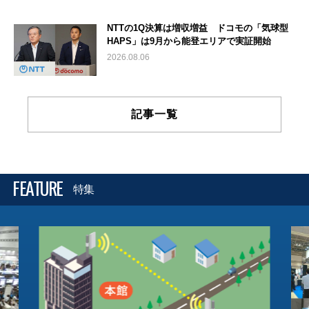
NTTの1Q決算は増収増益 ドコモの「気球型
HAPS」は9月から能登エリアで実証開始
2026.08.06
記事一覧
FEATURE
特集