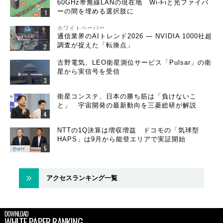
60GHz帯無線LANの現在地 Wi-Fiと光ファイバ
ーの間を埋める選択肢に
ホワイトペーパー
通信業界のAIトレンド2026 ― NVIDIA 1000社超
調査が捉えた「転換点」
古野電気、LEO衛星測位サービス「Pulsar」の衛
星から実信号を受信
衛星コンステ、日本の勝ち筋は「負けないこ
と」 宇宙開発の最新動向を三菱総研が解説
NTTの1Q決算は増収増益 ドコモの「気球型
HAPS」は9月から能登エリアで実証開始
アクセスランキング一覧
DOWNLOAD
WHITE PAPER RANKING