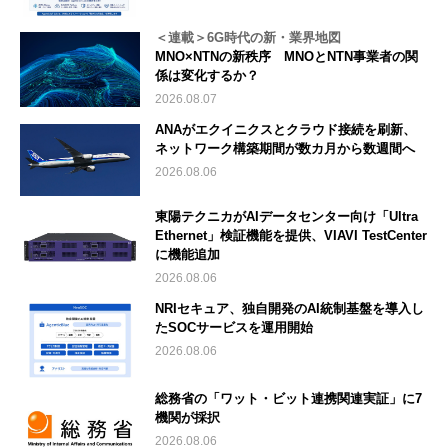
＜連載＞6G時代の新・業界地図
MNO×NTNの新秩序 MNOとNTN事業者の関
係は変化するか？
2026.08.07
ANAがエクイニクスとクラウド接続を刷新、
ネットワーク構築期間が数カ月から数週間へ
2026.08.06
東陽テクニカがAIデータセンター向け「Ultra
Ethernet」検証機能を提供、VIAVI TestCenter
に機能追加
2026.08.06
NRIセキュア、独自開発のAI統制基盤を導入し
たSOCサービスを運用開始
2026.08.06
総務省の「ワット・ビット連携関連実証」に7
機関が採択
2026.08.06