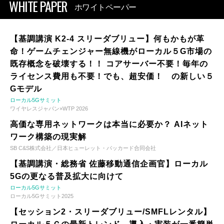
WHITE PAPER
ホワイトペーパー
【基調講演 K2-4 スリーダブリュー】何もかもが革
命！ゲームチェンジャー無線機がローカル５G市場の
既存概念を破壊する！！ コアサーバー不要！毎年の
ライセンス費用も不要！でも、超安価！ の新しい５
Gモデル
ローカル5Gサミット
ワイヤレスジャパン×WTP 2026
高価な専用ネットワークは本当に必要か？ AIネット
ワーク構築の現実解
SB C&S株式会社／日本ヒューレット・パッカード合同会社
【基調講演・総務省 佐藤移動通信企画官】ローカル
5Gの更なる普及拡大に向けて
ローカル5Gサミット
ローカル5Gサミット2025
【セッション2・スリーダブリュー/SMFLレンタル】