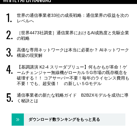
世界の通信事業者33社の成長戦略：通信業界の収益を次の
レベルへ
［世界4473社調査］通信業界におけるAI成熟度と先駆企業
の戦略
高価な専用ネットワークは本当に必要か？ AIネットワーク
構築の現実解
【基調講演 K2-4 スリーダブリュー】何もかもが革命！ゲ
ームチェンジャー無線機がローカル５G市場の既存概念を
破壊する！！ コアサーバー不要！毎年のライセンス費用も
不要！でも、超安価！ の新しい５Gモデル
通信事業者の新たな戦略ガイド B2B2Xモデルを成功に導
く秘訣とは
ダウンロード数ランキングをもっと見る