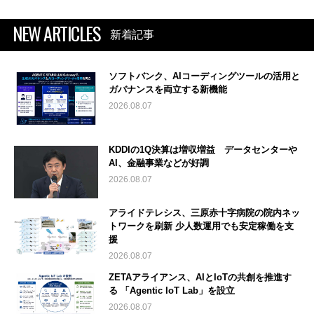
NEW ARTICLES
新着記事
ソフトバンク、AIコーディングツールの活用と
ガバナンスを両立する新機能
2026.08.07
KDDIの1Q決算は増収増益 データセンターや
AI、金融事業などが好調
2026.08.07
アライドテレシス、三原赤十字病院の院内ネッ
トワークを刷新 少人数運用でも安定稼働を支
援
2026.08.07
ZETAアライアンス、AIとIoTの共創を推進す
る 「Agentic IoT Lab」を設立
2026.08.07