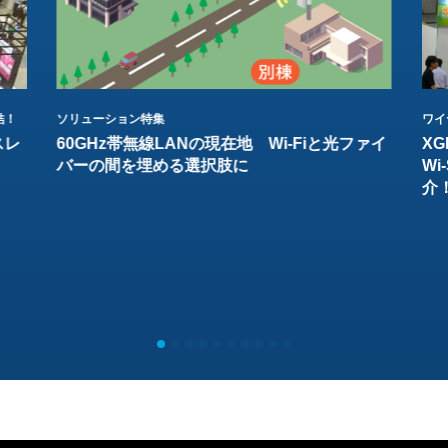
結！
ソリューション特集
ワイ
スレ
60GHz帯無線LANの現在地 Wi-Fiと光ファイ
XG
バーの間を埋める選択肢に
W
介