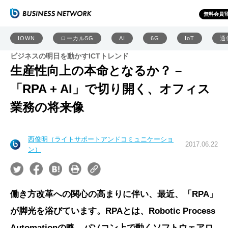
無料会員
IOWN
ローカル5G
AI
6G
IoT
通
ビジネスの明日を動かすICTトレンド
生産性向上の本命となるか？ –
「RPA + AI」で切り開く、オフィス
業務の将来像
西俊明（ライトサポートアンドコミュニケーショ
2017.06.22
ン）
働き方改革への関心の高まりに伴い、最近、「RPA」
が脚光を浴びています。RPAとは、Robotic Process
Automationの略。パソコン上で動くソフトウェアロ