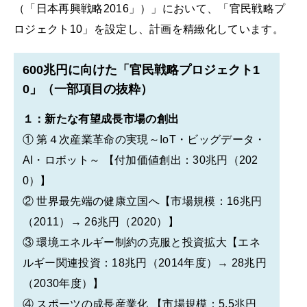
（「日本再興戦略2016」）」において、「官民戦略プ
ロジェクト10」を設定し、計画を精緻化しています。
600兆円に向けた「官民戦略プロジェクト1
0」（一部項目の抜粋）
１：新たな有望成長市場の創出
① 第４次産業革命の実現～IoT・ビッグデータ・
AI・ロボット～ 【付加価値創出：30兆円（202
0）】
② 世界最先端の健康立国へ【市場規模：16兆円
（2011）→ 26兆円（2020）】
③ 環境エネルギー制約の克服と投資拡大【エネ
ルギー関連投資：18兆円（2014年度）→ 28兆円
（2030年度）】
④ スポーツの成長産業化 【市場規模：5.5兆円