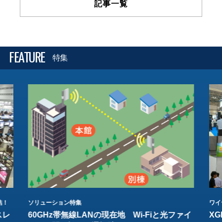
記事一覧
FEATURE
特集
結！
ソリューション特集
ワイ
スレ
60GHz帯無線LANの現在地 Wi-Fiと光ファイ
XG