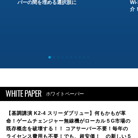
バーの間を埋める選択肢に
W
介
WHITE PAPER
ホワイトペーパー
【基調講演 K2-4 スリーダブリュー】何もかもが革
命！ゲームチェンジャー無線機がローカル５G市場の
既存概念を破壊する！！ コアサーバー不要！毎年の
ライセンス費用も不要！でも、超安価！ の新しい５