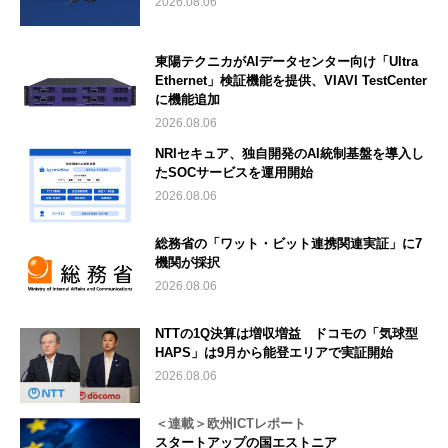
2026.08.06
東陽テクニカがAIデータセンター向け「Ultra
Ethernet」検証機能を提供、VIAVI TestCenter
に機能追加
2026.08.06
NRIセキュア、独自開発のAI統制基盤を導入し
たSOCサービスを運用開始
2026.08.06
総務省の「ワット・ビット連携関連実証」に7
機関が採択
2026.08.06
NTTの1Q決算は増収増益 ドコモの「気球型
HAPS」は9月から能登エリアで実証開始
2026.08.06
＜連載＞欧州ICTレポート
スタートアップの国エストニア