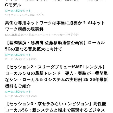
Gモデル
ローカル5Gサミット
ワイヤレスジャパン×WTP 2026
高価な専用ネットワークは本当に必要か？ AIネット
ワーク構築の現実解
SB C&S株式会社／日本ヒューレット・パッカード合同会社
【基調講演・総務省 佐藤移動通信企画官】ローカル
5Gの更なる普及拡大に向けて
ローカル5Gサミット
ローカル5Gサミット2025
【セッション2・スリーダブリュー/SMFLレンタル】
ローカル５Ｇの最新トレンド 導入・実装が一番簡単
なシン・ローカル５Ｇシステムの実用例 25-26年最新
機能もご紹介
ローカル5Gサミット
ローカル5Gサミット2025
【セッション3・京セラみらいエンビジョン】高性能
ローカル5G：新システムと端末で実現するビジネス