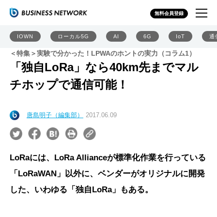
無料会員登録
IOWN
ローカル5G
AI
6G
IoT
通
＜特集＞実験で分かった！LPWAのホントの実力（コラム1）
「独自LoRa」なら40km先までマル
チホップで通信可能！
唐島明子（編集部）
2017.06.09
LoRaには、LoRa Allianceが標準化作業を行っている
「LoRaWAN」以外に、ベンダーがオリジナルに開発
した、いわゆる「独自LoRa」もある。