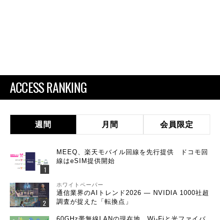
ACCESS RANKING
週間
月間
会員限定
MEEQ、楽天モバイル回線を先行提供 ドコモ回
線はeSIM提供開始
ホワイトペーパー
通信業界のAIトレンド2026 ― NVIDIA 1000社超
調査が捉えた「転換点」
60GHz帯無線LANの現在地 Wi-Fiと光ファイバ