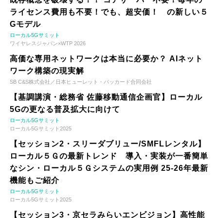
ライセンス費用も不要！でも、超安価！ の新しい５
Gモデル
ローカル5Gサミット
ワイヤレスジャパン×WTP 2026
高価な専用ネットワークは本当に必要か？ AIネット
ワーク構築の現実解
SB C&S株式会社／日本ヒューレット・パッカード合同会社
【基調講演・総務省 佐藤移動通信企画官】ローカル
5Gの更なる普及拡大に向けて
ローカル5Gサミット
ローカル5Gサミット2025
【セッション2・スリーダブリュー/SMFLレンタル】
ローカル５Ｇの最新トレンド 導入・実装が一番簡単
なシン・ローカル５Ｇシステムの実用例 25-26年最新
機能もご紹介
ローカル5Gサミット
ローカル5Gサミット2025
【セッション3・京セラみらいエンビジョン】高性能