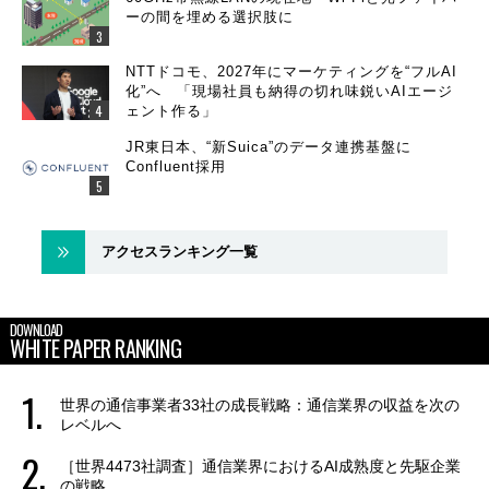
ーの間を埋める選択肢に
NTTドコモ、2027年にマーケティングを“フルAI
化”へ 「現場社員も納得の切れ味鋭いAIエージ
ェント作る」
JR東日本、“新Suica”のデータ連携基盤に
Confluent採用
アクセスランキング一覧
DOWNLOAD
WHITE PAPER RANKING
世界の通信事業者33社の成長戦略：通信業界の収益を次の
レベルへ
［世界4473社調査］通信業界におけるAI成熟度と先駆企業
の戦略