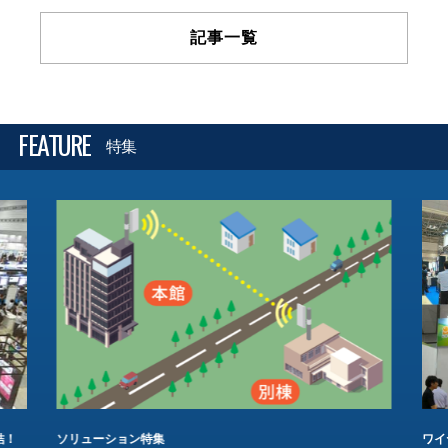
記事一覧
FEATURE
特集
結！
ソリューション特集
ワイ