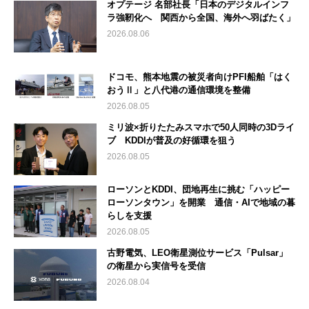
オプテージ 名部社長「日本のデジタルインフ
ラ強靭化へ 関西から全国、海外へ羽ばたく」
2026.08.06
ドコモ、熊本地震の被災者向けPFI船舶「はく
おうⅡ」と八代港の通信環境を整備
2026.08.05
ミリ波×折りたたみスマホで50人同時の3Dライ
ブ KDDIが普及の好循環を狙う
2026.08.05
ローソンとKDDI、団地再生に挑む「ハッピー
ローソンタウン」を開業 通信・AIで地域の暮
らしを支援
2026.08.05
古野電気、LEO衛星測位サービス「Pulsar」
の衛星から実信号を受信
2026.08.04