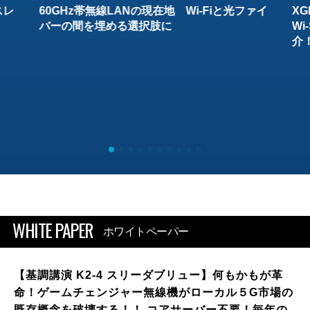
スレ
60GHz帯無線LANの現在地 Wi-Fiと光ファイ
XG
バーの間を埋める選択肢に
W
介
WHITE PAPER
ホワイトペーパー
【基調講演 K2-4 スリーダブリュー】何もかもが革
命！ゲームチェンジャー無線機がローカル５G市場の
既存概念を破壊する！！ コアサーバー不要！毎年の