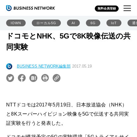
無料会員登録
IOWN
ローカル5G
AI
6G
IoT
通
ドコモとNHK、5Gで8K映像伝送の共
同実験
BUSINESS NETWORK編集部
2017.05.19
NTTドコモは2017年5月19日、日本放送協会（NHK）
と8Kスーパーハイビジョン映像を5Gで伝送する共同実
証実験を行うと発表した。
ドコモが構築予定の5Gの実験環境「5Gトライアルサイ