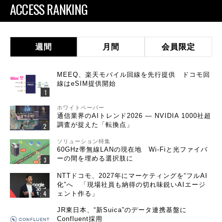
ACCESS RANKING
週間
月間
会員限定
MEEQ、楽天モバイル回線を先行提供 ドコモ回
線はeSIM提供開始
ホワイトペーパー
通信業界のAIトレンド2026 ― NVIDIA 1000社超
調査が捉えた「転換点」
ソリューション特集
60GHz帯無線LANの現在地 Wi-Fiと光ファイバ
ーの間を埋める選択肢に
NTTドコモ、2027年にマーケティングを“フルAI
化”へ 「現場社員も納得の切れ味鋭いAIエージ
ェント作る」
JR東日本、“新Suica”のデータ連携基盤に
Confluent採用