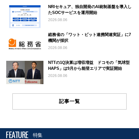
NRIセキュア、独自開発のAI統制基盤を導入し
たSOCサービスを運用開始
2026.08.06
総務省の「ワット・ビット連携関連実証」に7
機関が採択
2026.08.06
NTTの1Q決算は増収増益 ドコモの「気球型
HAPS」は9月から能登エリアで実証開始
2026.08.06
記事一覧
FEATURE
特集