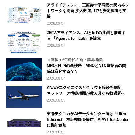
アライドテレシス、三原赤十字病院の院内ネッ
トワークを刷新 少人数運用でも安定稼働を支
援
2026.08.07
ZETAアライアンス、AIとIoTの共創を推進す
る 「Agentic IoT Lab」を設立
2026.08.07
＜連載＞6G時代の新・業界地図
MNO×NTNの新秩序 MNOとNTN事業者の関
係は変化するか？
2026.08.07
ANAがエクイニクスとクラウド接続を刷新、
ネットワーク構築期間が数カ月から数週間へ
2026.08.06
東陽テクニカがAIデータセンター向け「Ultra
Ethernet」検証機能を提供、VIAVI TestCenter
に機能追加
2026.08.06