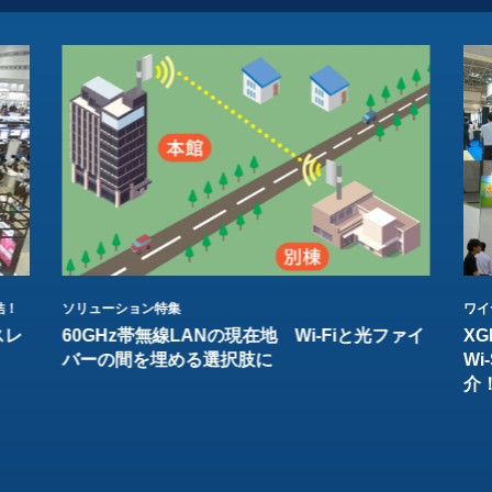
結！
ソリューション特集
ワイ
スレ
60GHz帯無線LANの現在地 Wi-Fiと光ファイ
XG
バーの間を埋める選択肢に
W
介