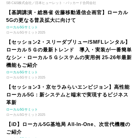
SB C&S株式会社／日本ヒューレット・パッカード合同会社
【基調講演・総務省 佐藤移動通信企画官】ローカル
5Gの更なる普及拡大に向けて
ローカル5Gサミット
ローカル5Gサミット2025
【セッション2・スリーダブリュー/SMFLレンタル】
ローカル５Ｇの最新トレンド 導入・実装が一番簡単
なシン・ローカル５Ｇシステムの実用例 25-26年最新
機能もご紹介
ローカル5Gサミット
ローカル5Gサミット2025
【セッション3・京セラみらいエンビジョン】高性能
ローカル5G：新システムと端末で実現するビジネス
革新
ローカル5Gサミット
ローカル5Gサミット2025
【iD】ローカル5G基地局 All-In-One、次世代機種の
ご紹介