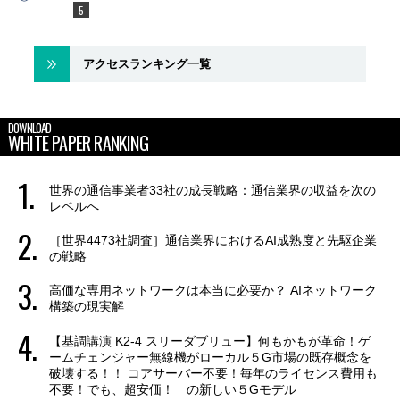
アクセスランキング一覧
DOWNLOAD
WHITE PAPER RANKING
世界の通信事業者33社の成長戦略：通信業界の収益を次の
レベルへ
［世界4473社調査］通信業界におけるAI成熟度と先駆企業
の戦略
高価な専用ネットワークは本当に必要か？ AIネットワーク
構築の現実解
【基調講演 K2-4 スリーダブリュー】何もかもが革命！ゲ
ームチェンジャー無線機がローカル５G市場の既存概念を
破壊する！！ コアサーバー不要！毎年のライセンス費用も
不要！でも、超安価！ の新しい５Gモデル