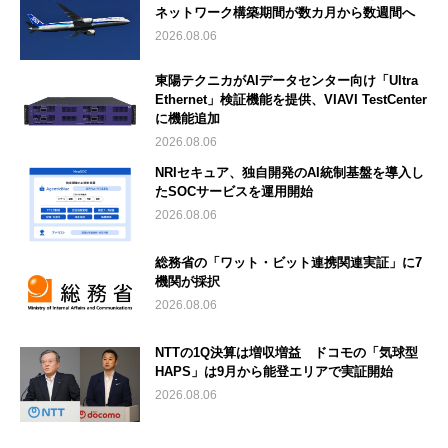
ネットワーク構築期間が数カ月から数週間へ
2026.08.06
東陽テクニカがAIデータセンター向け「Ultra
Ethernet」検証機能を提供、VIAVI TestCenter
に機能追加
2026.08.06
NRIセキュア、独自開発のAI統制基盤を導入し
たSOCサービスを運用開始
2026.08.06
総務省の「ワット・ビット連携関連実証」に7
機関が採択
2026.08.06
NTTの1Q決算は増収増益 ドコモの「気球型
HAPS」は9月から能登エリアで実証開始
2026.08.06