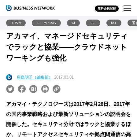
無料会員登録
IOWN
ローカル5G
AI
6G
IoT
通
アカマイ、マネージドセキュリティ
でラックと協業――クラウドネット
ワーキングも強化
唐島明子（編集部）
2017.03.01
アカマイ・テクノロジーズは2017年2月28日、2017年
の国内事業戦略および最新ソリューションの説明会を
開催した。セキュリティ分野ではラックと協業するほ
か、リモートアクセスセキュリティや拠点間通信の高