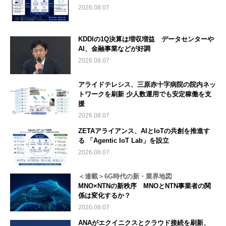
2026.08.07
KDDIの1Q決算は増収増益 データセンターや
AI、金融事業などが好調
2026.08.07
アライドテレシス、三原赤十字病院の院内ネッ
トワークを刷新 少人数運用でも安定稼働を支
援
2026.08.07
ZETAアライアンス、AIとIoTの共創を推進す
る 「Agentic IoT Lab」を設立
2026.08.07
＜連載＞6G時代の新・業界地図
MNO×NTNの新秩序 MNOとNTN事業者の関
係は変化するか？
2026.08.07
ANAがエクイニクスとクラウド接続を刷新、