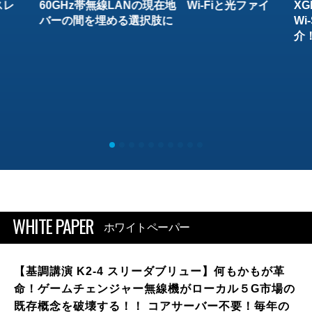
スレ
60GHz帯無線LANの現在地 Wi-Fiと光ファイ
XG
バーの間を埋める選択肢に
W
介
WHITE PAPER
ホワイトペーパー
【基調講演 K2-4 スリーダブリュー】何もかもが革
命！ゲームチェンジャー無線機がローカル５G市場の
既存概念を破壊する！！ コアサーバー不要！毎年の