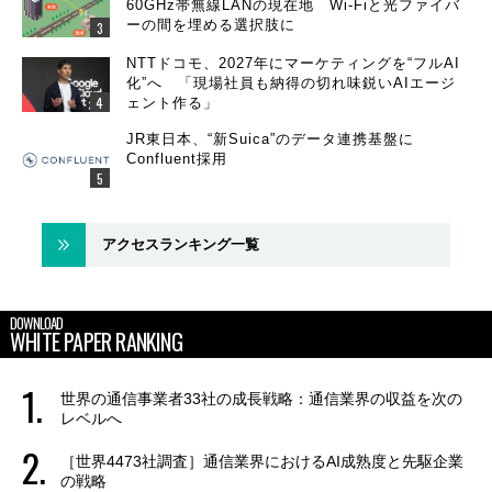
60GHz帯無線LANの現在地 Wi-Fiと光ファイバ
ーの間を埋める選択肢に
NTTドコモ、2027年にマーケティングを“フルAI
化”へ 「現場社員も納得の切れ味鋭いAIエージ
ェント作る」
JR東日本、“新Suica”のデータ連携基盤に
Confluent採用
アクセスランキング一覧
DOWNLOAD
WHITE PAPER RANKING
世界の通信事業者33社の成長戦略：通信業界の収益を次の
レベルへ
［世界4473社調査］通信業界におけるAI成熟度と先駆企業
の戦略