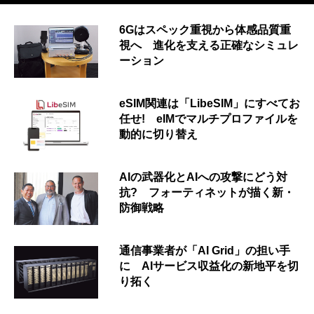
6Gはスペック重視から体感品質重
視へ 進化を支える正確なシミュレ
ーション
eSIM関連は「LibeSIM」にすべてお
任せ! eIMでマルチプロファイルを
動的に切り替え
AIの武器化とAIへの攻撃にどう対
抗? フォーティネットが描く新・
防御戦略
通信事業者が「AI Grid」の担い手
に AIサービス収益化の新地平を切
り拓く