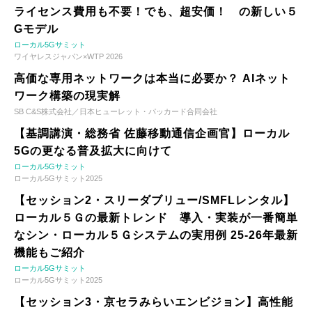
ライセンス費用も不要！でも、超安価！ の新しい５
Gモデル
ローカル5Gサミット
ワイヤレスジャパン×WTP 2026
高価な専用ネットワークは本当に必要か？ AIネット
ワーク構築の現実解
SB C&S株式会社／日本ヒューレット・パッカード合同会社
【基調講演・総務省 佐藤移動通信企画官】ローカル
5Gの更なる普及拡大に向けて
ローカル5Gサミット
ローカル5Gサミット2025
【セッション2・スリーダブリュー/SMFLレンタル】
ローカル５Ｇの最新トレンド 導入・実装が一番簡単
なシン・ローカル５Ｇシステムの実用例 25-26年最新
機能もご紹介
ローカル5Gサミット
ローカル5Gサミット2025
【セッション3・京セラみらいエンビジョン】高性能