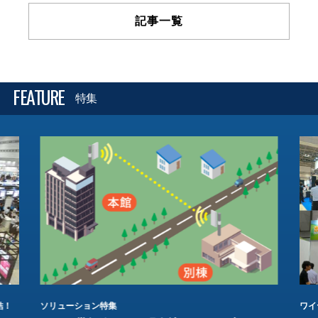
記事一覧
FEATURE
特集
結！
ソリューション特集
ワイ