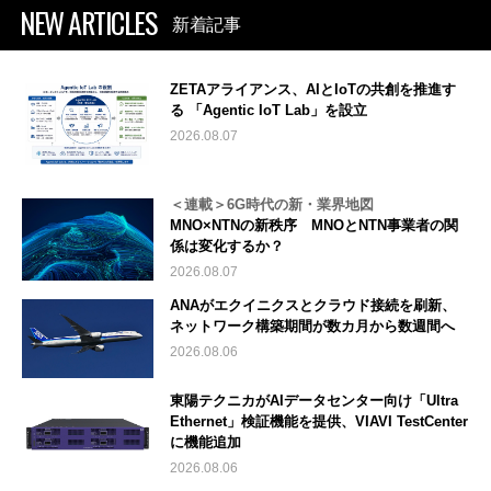
NEW ARTICLES
新着記事
ZETAアライアンス、AIとIoTの共創を推進す
る 「Agentic IoT Lab」を設立
2026.08.07
＜連載＞6G時代の新・業界地図
MNO×NTNの新秩序 MNOとNTN事業者の関
係は変化するか？
2026.08.07
ANAがエクイニクスとクラウド接続を刷新、
ネットワーク構築期間が数カ月から数週間へ
2026.08.06
東陽テクニカがAIデータセンター向け「Ultra
Ethernet」検証機能を提供、VIAVI TestCenter
に機能追加
2026.08.06