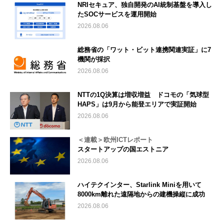
NRIセキュア、独自開発のAI統制基盤を導入し
たSOCサービスを運用開始
2026.08.06
総務省の「ワット・ビット連携関連実証」に7
機関が採択
2026.08.06
NTTの1Q決算は増収増益 ドコモの「気球型
HAPS」は9月から能登エリアで実証開始
2026.08.06
＜連載＞欧州ICTレポート
スタートアップの国エストニア
2026.08.06
ハイテクインター、Starlink Miniを用いて
8000km離れた遠隔地からの建機操縦に成功
2026.08.06