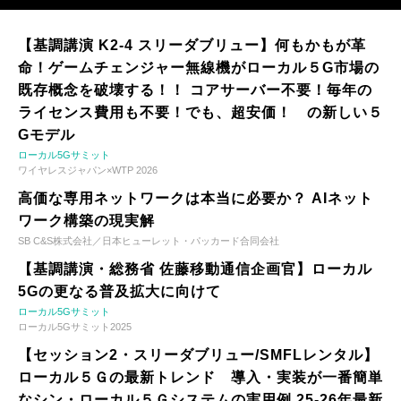
【基調講演 K2-4 スリーダブリュー】何もかもが革
命！ゲームチェンジャー無線機がローカル５G市場の
既存概念を破壊する！！ コアサーバー不要！毎年の
ライセンス費用も不要！でも、超安価！ の新しい５
Gモデル
ローカル5Gサミット
ワイヤレスジャパン×WTP 2026
高価な専用ネットワークは本当に必要か？ AIネット
ワーク構築の現実解
SB C&S株式会社／日本ヒューレット・パッカード合同会社
【基調講演・総務省 佐藤移動通信企画官】ローカル
5Gの更なる普及拡大に向けて
ローカル5Gサミット
ローカル5Gサミット2025
【セッション2・スリーダブリュー/SMFLレンタル】
ローカル５Ｇの最新トレンド 導入・実装が一番簡単
なシン・ローカル５Ｇシステムの実用例 25-26年最新