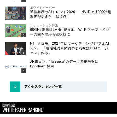
ホワイトペーパー
通信業界のAIトレンド2026 ― NVIDIA 1000社超
調査が捉えた「転換点」
ソリューション特集
60GHz帯無線LANの現在地 Wi-Fiと光ファイバ
ーの間を埋める選択肢に
NTTドコモ、2027年にマーケティングを“フルAI
化”へ 「現場社員も納得の切れ味鋭いAIエージ
ェント作る」
JR東日本、“新Suica”のデータ連携基盤に
Confluent採用
アクセスランキング一覧
DOWNLOAD
WHITE PAPER RANKING