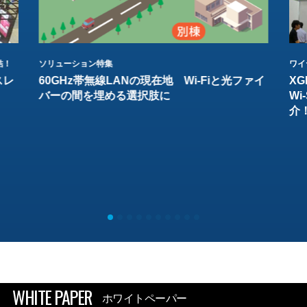
結！
ソリューション特集
ワイ
スレ
60GHz帯無線LANの現在地 Wi-Fiと光ファイ
XG
バーの間を埋める選択肢に
W
介
WHITE PAPER
ホワイトペーパー