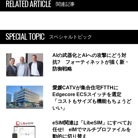
RELATED ARTICLE
関連記事
SPECIAL TOPIC
スペシャルトピック
AIの武器化とAIへの攻撃にどう対
抗? フォーティネットが描く新・
防御戦略
愛媛CATVが集合住宅FTTHに
Edgecore ECSスイッチを選定
「コストもサイズも機能もちょうど
いい」
eSIM関連は「LibeSIM」にすべてお
任せ! eIMでマルチプロファイルを
動的に切り替え