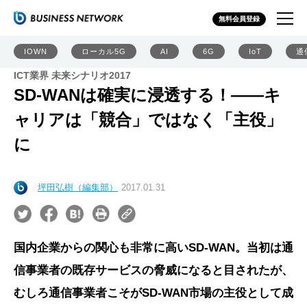
無料会員登録
IOWN
ローカル5G
AI
6G
IoT
通
ICT業界 未来シナリオ2017
SD-WANは確実に浸透する！――キ
ャリアは「競合」ではなく「主役」
に
坪田弘樹（編集部）
2017.01.31
国内企業からの関心も非常に高いSD-WAN。当初は通
信事業者の既存サービスの脅威になると目されたが、
むしろ通信事業者こそがSD-WAN市場の主役として成