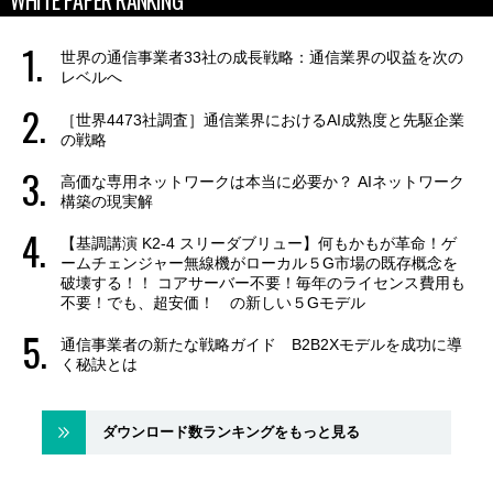
WHITE PAPER RANKING
世界の通信事業者33社の成長戦略：通信業界の収益を次の
レベルへ
［世界4473社調査］通信業界におけるAI成熟度と先駆企業
の戦略
高価な専用ネットワークは本当に必要か？ AIネットワーク
構築の現実解
【基調講演 K2-4 スリーダブリュー】何もかもが革命！ゲ
ームチェンジャー無線機がローカル５G市場の既存概念を
破壊する！！ コアサーバー不要！毎年のライセンス費用も
不要！でも、超安価！ の新しい５Gモデル
通信事業者の新たな戦略ガイド B2B2Xモデルを成功に導
く秘訣とは
ダウンロード数ランキングをもっと見る