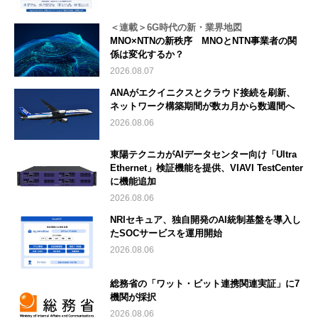
＜連載＞6G時代の新・業界地図
MNO×NTNの新秩序 MNOとNTN事業者の関
係は変化するか？
2026.08.07
ANAがエクイニクスとクラウド接続を刷新、
ネットワーク構築期間が数カ月から数週間へ
2026.08.06
東陽テクニカがAIデータセンター向け「Ultra
Ethernet」検証機能を提供、VIAVI TestCenter
に機能追加
2026.08.06
NRIセキュア、独自開発のAI統制基盤を導入し
たSOCサービスを運用開始
2026.08.06
総務省の「ワット・ビット連携関連実証」に7
機関が採択
2026.08.06