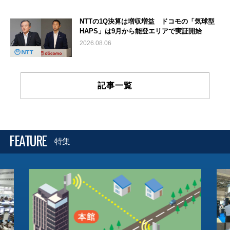
NTTの1Q決算は増収増益 ドコモの「気球型
HAPS」は9月から能登エリアで実証開始
2026.08.06
記事一覧
FEATURE
特集