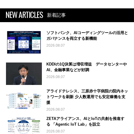
NEW ARTICLES
新着記事
ソフトバンク、AIコーディングツールの活用と
ガバナンスを両立する新機能
2026.08.07
KDDIの1Q決算は増収増益 データセンターや
AI、金融事業などが好調
2026.08.07
アライドテレシス、三原赤十字病院の院内ネッ
トワークを刷新 少人数運用でも安定稼働を支
援
2026.08.07
ZETAアライアンス、AIとIoTの共創を推進す
る 「Agentic IoT Lab」を設立
2026.08.07