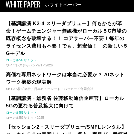
WHITE PAPER
ホワイトペーパー
【基調講演 K2-4 スリーダブリュー】何もかもが革
命！ゲームチェンジャー無線機がローカル５G市場の
既存概念を破壊する！！ コアサーバー不要！毎年の
ライセンス費用も不要！でも、超安価！ の新しい５
Gモデル
ローカル5Gサミット
ワイヤレスジャパン×WTP 2026
高価な専用ネットワークは本当に必要か？ AIネット
ワーク構築の現実解
SB C&S株式会社／日本ヒューレット・パッカード合同会社
【基調講演・総務省 佐藤移動通信企画官】ローカル
5Gの更なる普及拡大に向けて
ローカル5Gサミット
ローカル5Gサミット2025
【セッション2・スリーダブリュー/SMFLレンタル】