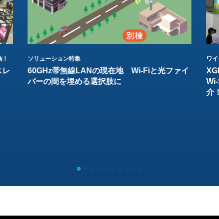
結！
ソリューション特集
ワイ
スレ
60GHz帯無線LANの現在地 Wi-Fiと光ファイ
XG
バーの間を埋める選択肢に
W
介