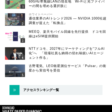
60GHz帯無線LANの現在地 Wi-Fiと光ファイバ
ーの間を埋める選択肢に
ホワイトペーパー
通信業界のAIトレンド2026 ― NVIDIA 1000社超
調査が捉えた「転換点」
MEEQ、楽天モバイル回線を先行提供 ドコモ回
線はeSIM提供開始
NTTドコモ、2027年にマーケティングを“フルAI
化”へ 「現場社員も納得の切れ味鋭いAIエージ
ェント作る」
古野電気、LEO衛星測位サービス「Pulsar」の衛
星から実信号を受信
アクセスランキング一覧
DOWNLOAD