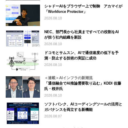
シャドーAIをブラウザー上で制御 アカマイが
「Workforce Protector」
2026.08.10
NEC、部門長から社員まですべての役割をAI
が担う社内組織を新設
2026.08.10
ドコモとサムスン、AIで通信速度の低下を予
測・防止する技術の実証に成功
2026.08.10
＜連載＞AIインフラの新潮流
「通信融合でAI推論需要取り込む」KDDI 佐藤
氏・桜井氏
2026.08.10
ソフトバンク、AIコーディングツールの活用と
ガバナンスを両立する新機能
2026.08.07