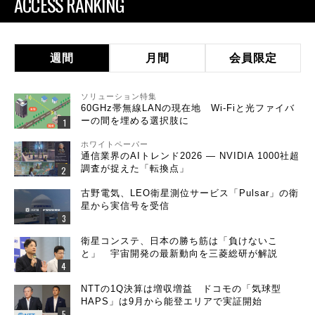
ACCESS RANKING
週間
月間
会員限定
ソリューション特集
60GHz帯無線LANの現在地 Wi-Fiと光ファイバ
ーの間を埋める選択肢に
ホワイトペーパー
通信業界のAIトレンド2026 ― NVIDIA 1000社超
調査が捉えた「転換点」
古野電気、LEO衛星測位サービス「Pulsar」の衛
星から実信号を受信
衛星コンステ、日本の勝ち筋は「負けないこ
と」 宇宙開発の最新動向を三菱総研が解説
NTTの1Q決算は増収増益 ドコモの「気球型
HAPS」は9月から能登エリアで実証開始