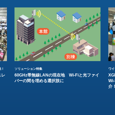
結！
ソリューション特集
ワイ
スレ
60GHz帯無線LANの現在地 Wi-Fiと光ファイ
XG
バーの間を埋める選択肢に
W
介