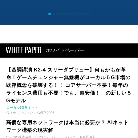
WHITE PAPER
ホワイトペーパー
【基調講演 K2-4 スリーダブリュー】何もかもが革
命！ゲームチェンジャー無線機がローカル５G市場の
既存概念を破壊する！！ コアサーバー不要！毎年の
ライセンス費用も不要！でも、超安価！ の新しい５
Gモデル
ローカル5Gサミット
ワイヤレスジャパン×WTP 2026
高価な専用ネットワークは本当に必要か？ AIネット
ワーク構築の現実解
SB C&S株式会社／日本ヒューレット・パッカード合同会社