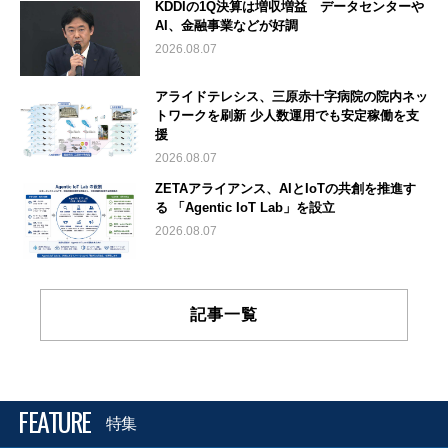
KDDIの1Q決算は増収増益 データセンターや
AI、金融事業などが好調
2026.08.07
アライドテレシス、三原赤十字病院の院内ネッ
トワークを刷新 少人数運用でも安定稼働を支
援
2026.08.07
ZETAアライアンス、AIとIoTの共創を推進す
る 「Agentic IoT Lab」を設立
2026.08.07
記事一覧
FEATURE
特集