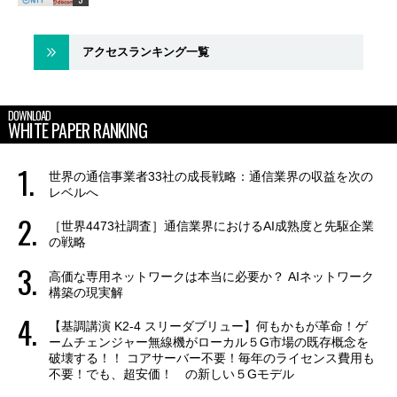
アクセスランキング一覧
DOWNLOAD
WHITE PAPER RANKING
世界の通信事業者33社の成長戦略：通信業界の収益を次の
レベルへ
［世界4473社調査］通信業界におけるAI成熟度と先駆企業
の戦略
高価な専用ネットワークは本当に必要か？ AIネットワーク
構築の現実解
【基調講演 K2-4 スリーダブリュー】何もかもが革命！ゲ
ームチェンジャー無線機がローカル５G市場の既存概念を
破壊する！！ コアサーバー不要！毎年のライセンス費用も
不要！でも、超安価！ の新しい５Gモデル