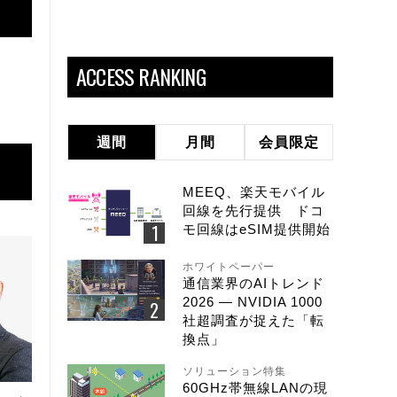
ACCESS RANKING
週間
月間
会員限定
MEEQ、楽天モバイル
回線を先行提供 ドコ
モ回線はeSIM提供開始
ホワイトペーパー
通信業界のAIトレンド
2026 ― NVIDIA 1000
社超調査が捉えた「転
換点」
ソリューション特集
60GHz帯無線LANの現