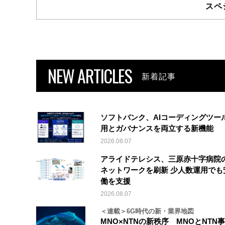
スペ
NEW ARTICLES
新着記事
ソフトバンク、AIコーディングツー
用とガバナンスを両立する新機能
2026.08.07
アライドテレシス、三原赤十字病院
ネットワークを刷新 少人数運用でも
働を支援
2026.08.07
＜連載＞6G時代の新・業界地図
MNO×NTNの新秩序 MNOとNTN