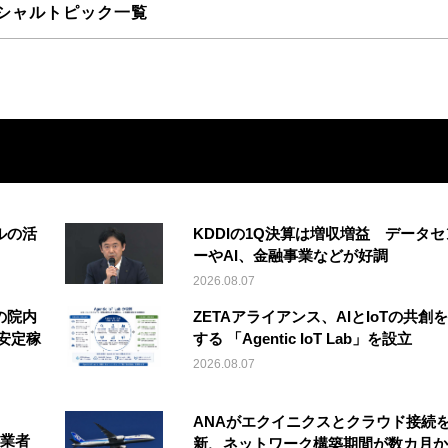
シャルトピック一覧
ルの活
KDDIの1Q決算は増収増益 データセ
ーやAI、金融事業などが好調
2026.08.07
の院内
ZETAアライアンス、AIとIoTの共創
安定稼
する 「Agentic IoT Lab」を設立
2026.08.07
ANAがエクイニクスとクラウド接続
事業者
新、ネットワーク構築期間が数カ月か