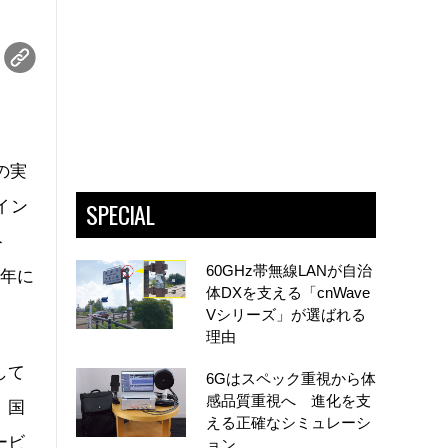
の実
SPECIAL
イン
ト
60GHz帯無線LANが自治
4年に
体DXを支える「cnWave
Vシリーズ」が選ばれる
理由
して
6Gはスペック重視から体
感品質重視へ 進化を支
。国
える正確なシミュレーシ
ービ
ョン