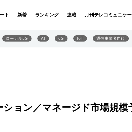
ート
新着
ランキング
連載
月刊テレコミュニケー
ローカル5G
AI
6G
IoT
通信事業者向け
ーション／マネージド市場規模