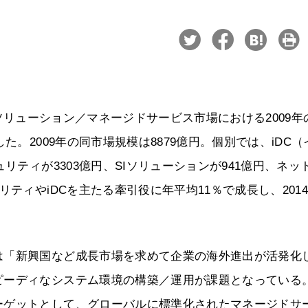
業者のソリューション／マネージドサービス市場における2009年
た。2009年の同市場規模は8879億円。個別では、iDC（
リティが3303億円、SIソリューションが941億円、ネッ
ティやiDCを主たる牽引役に年平均11％で成長し、201
は「新興国など成長市場を求めて企業の海外進出が活発化
ピーディなシステム環境の構築／運用が課題となっている
ーゲットとして、グローバルに標準化されたマネージドサ