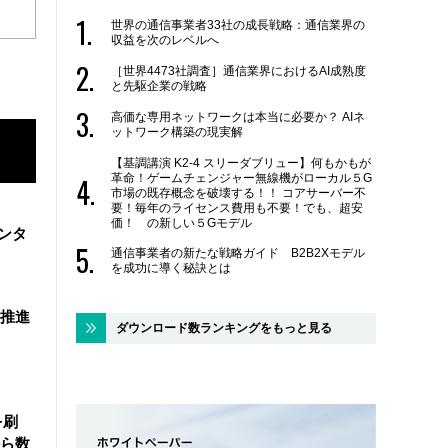
世界の通信事業者33社の成長戦略：通信業界の
収益を次のレベルへ
［世界4473社調査］通信業界におけるAI成熟度
と先駆企業の戦略
高価な専用ネットワークは本当に必要か？ AIネ
ットワーク構築の現実解
【基調講演 K2-4 スリーダブリュー】何もかもが
革命！ゲームチェンジャー無線機がローカル５G
市場の既存概念を破壊する！！ コアサーバー不
要！毎年のライセンス費用も不要！でも、超安
価！ の新しい５Gモデル
ンタ
通信事業者の新たな戦略ガイド B2B2Xモデル
を成功に導く秘訣とは
を推進
ダウンロード数ランキングをもっと見る
を刷
ら数