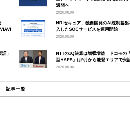
週間へ
2026.08.06
け
NRIセキュア、独自開発のAI統制基盤
IAVI
入したSOCサービスを運用開始
2026.08.06
実証」
NTTの1Q決算は増収増益 ドコモの
型HAPS」は9月から能登エリアで実
2026.08.06
記事一覧