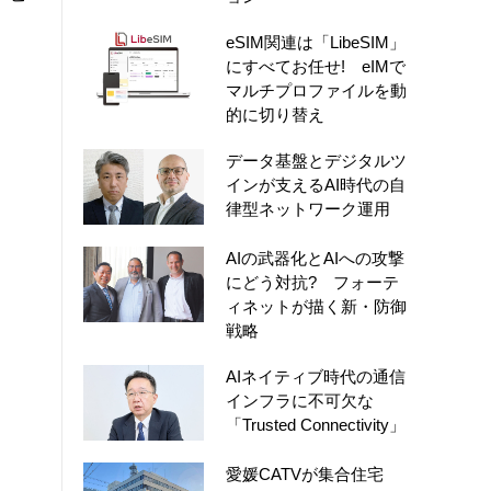
eSIM関連は「LibeSIM」
にすべてお任せ! eIMで
マルチプロファイルを動
的に切り替え
データ基盤とデジタルツ
インが支えるAI時代の自
律型ネットワーク運用
AIの武器化とAIへの攻撃
にどう対抗? フォーテ
ィネットが描く新・防御
戦略
AIネイティブ時代の通信
インフラに不可欠な
「Trusted Connectivity」
愛媛CATVが集合住宅