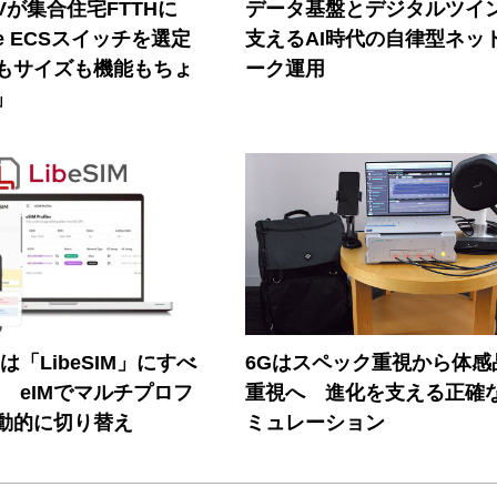
Vが集合住宅FTTHに
データ基盤とデジタルツイ
ore ECSスイッチを選定
支えるAI時代の自律型ネッ
もサイズも機能もちょ
ーク運用
」
連は「LibeSIM」にすべ
6Gはスペック重視から体感
! eIMでマルチプロフ
重視へ 進化を支える正確
動的に切り替え
ミュレーション