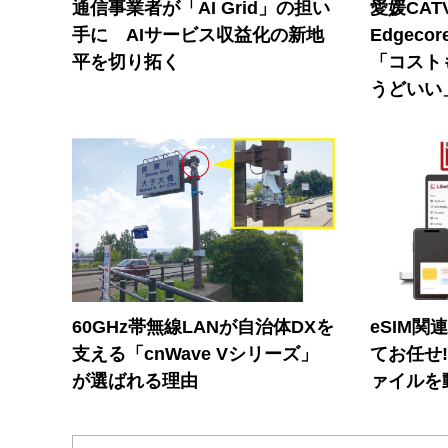
通信事業者が「AI Grid」の担い
愛媛CAT
手に AIサービス収益化の新地
Edgec
平を切り拓く
「コスト
うどいい
60GHz帯無線LANが自治体DXを
eSIM関
支える「cnWave Vシリーズ」
てお任せ
が選ばれる理由
ァイルを