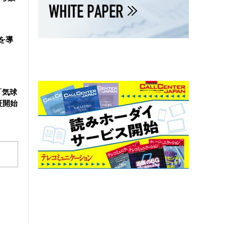
を導
「気球
証開始