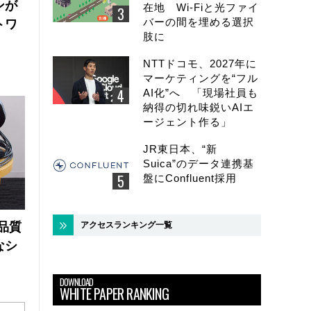
ンが
在地 Wi-Fiと光ファイ
バーの間を埋める選択
トワ
肢に
NTTドコモ、2027年に
マーケティングを“フル
AI化”へ 「現場社員も
納得の切れ味鋭いAIエ
ージェント作る」
JR東日本、“新
Suica”のデータ連携基
盤にConfluent採用
アクセスランキング一覧
品質
なシ
DOWNLOAD
WHITE PAPER RANKING