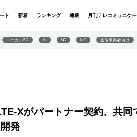
ート
新着
ランキング
連載
月刊テレコミュニケー
ローカル5G
AI
6G
IoT
通信事業者向け
TE-Xがパートナー契約、共同
を開発