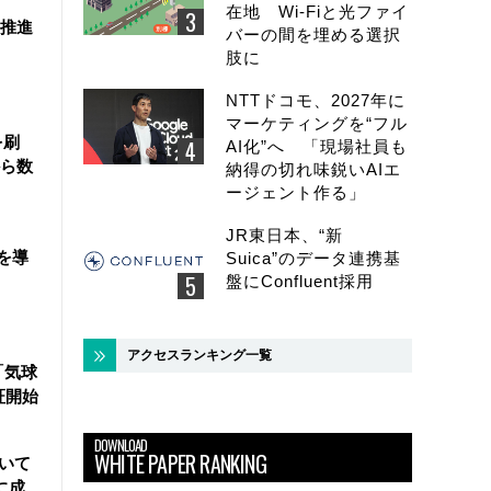
在地 Wi-Fiと光ファイ
を推進
バーの間を埋める選択
肢に
NTTドコモ、2027年に
マーケティングを“フル
を刷
AI化”へ 「現場社員も
ら数
納得の切れ味鋭いAIエ
ージェント作る」
JR東日本、“新
を導
Suica”のデータ連携基
盤にConfluent採用
アクセスランキング一覧
「気球
証開始
DOWNLOAD
WHITE PAPER RANKING
用いて
に成