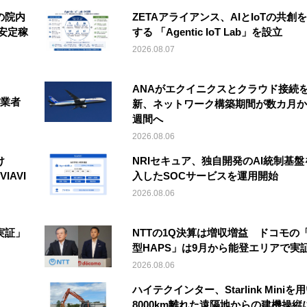
の院内
ZETAアライアンス、AIとIoTの共創
安定稼
する 「Agentic IoT Lab」を設立
2026.08.07
ANAがエクイニクスとクラウド接続
事業者
新、ネットワーク構築期間が数カ月か
週間へ
2026.08.06
け
NRIセキュア、独自開発のAI統制基盤
IAVI
入したSOCサービスを運用開始
2026.08.06
実証」
NTTの1Q決算は増収増益 ドコモの
型HAPS」は9月から能登エリアで実
2026.08.06
ハイテクインター、Starlink Miniを
8000km離れた遠隔地からの建機操縦