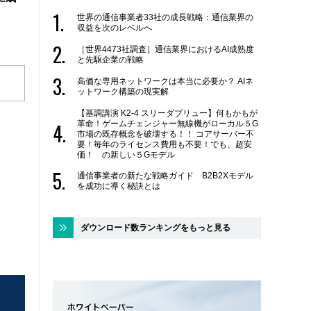
世界の通信事業者33社の成長戦略：通信業界の
収益を次のレベルへ
［世界4473社調査］通信業界におけるAI成熟度
と先駆企業の戦略
高価な専用ネットワークは本当に必要か？ AIネ
ットワーク構築の現実解
【基調講演 K2-4 スリーダブリュー】何もかもが
革命！ゲームチェンジャー無線機がローカル５G
市場の既存概念を破壊する！！ コアサーバー不
要！毎年のライセンス費用も不要！でも、超安
価！ の新しい５Gモデル
通信事業者の新たな戦略ガイド B2B2Xモデル
を成功に導く秘訣とは
ダウンロード数ランキングをもっと見る