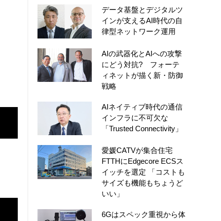
データ基盤とデジタルツ
インが支えるAI時代の自
律型ネットワーク運用
AIの武器化とAIへの攻撃
にどう対抗? フォーテ
ィネットが描く新・防御
戦略
AIネイティブ時代の通信
インフラに不可欠な
「Trusted Connectivity」
愛媛CATVが集合住宅
FTTHにEdgecore ECSス
イッチを選定 「コストも
サイズも機能もちょうど
いい」
6Gはスペック重視から体