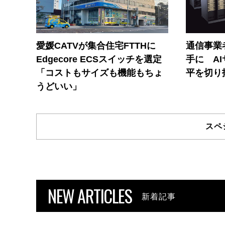
愛媛CATVが集合住宅FTTHに
通信事業者
Edgecore ECSスイッチを選定
手に A
「コストもサイズも機能もちょ
平を切り
うどいい」
スペ
NEW ARTICLES
新着記事