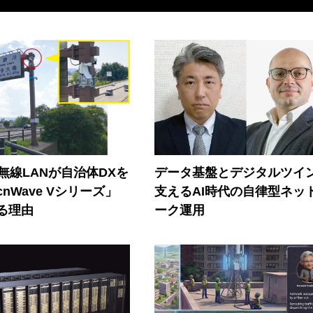
帯無線LANが自治体DXを
データ基盤とデジタルツイ
nWave Vシリーズ」
支えるAI時代の自律型ネッ
る理由
ーク運用