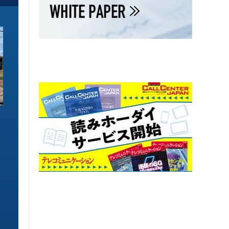
ソリューション特集
ソリューション特集
イーサネットで作るGPUネットワー
6GHz帯Wi-Fiは
ク 間近に迫る1.6TbE時代とローカ
末」で Wi-Fi 7
ルLLMに備えを
こう