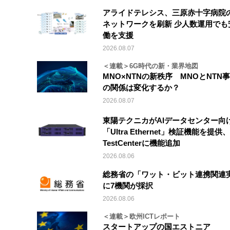
アライドテレシス、三原赤十字病院
ネットワークを刷新 少人数運用でも
働を支援
2026.08.07
＜連載＞6G時代の新・業界地図
MNO×NTNの新秩序 MNOとNTN
の関係は変化するか？
2026.08.07
東陽テクニカがAIデータセンター向
「Ultra Ethernet」検証機能を提供、V
TestCenterに機能追加
2026.08.06
総務省の「ワット・ビット連携関連
に7機関が採択
2026.08.06
＜連載＞欧州ICTレポート
スタートアップの国エストニア