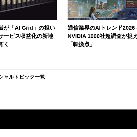
が「AI Grid」の担い
通信業界のAIトレンド2026
Iサービス収益化の新地
NVIDIA 1000社超調査が捉
拓く
「転換点」
シャルトピック一覧