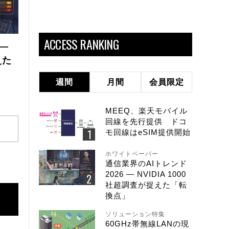
ACCESS RANKING
 ―
えた
週間
月間
会員限定
MEEQ、楽天モバイル
回線を先行提供 ドコ
モ回線はeSIM提供開始
ホワイトペーパー
通信業界のAIトレンド
2026 ― NVIDIA 1000
社超調査が捉えた「転
換点」
ソリューション特集
60GHz帯無線LANの現