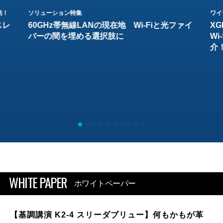
結！
ソリューション特集
ワイ
スレ
60GHz帯無線LANの現在地 Wi-Fiと光ファイ
XG
バーの間を埋める選択肢に
W
介
WHITE PAPER
ホワイトペーパー
【基調講演 K2-4 スリーダブリュー】何もかもが革