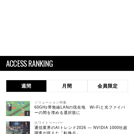
ACCESS RANKING
週間
月間
会員限定
ソリューション特集
60GHz帯無線LANの現在地 Wi-Fiと光ファイバ
ーの間を埋める選択肢に
ホワイトペーパー
通信業界のAIトレンド2026 ― NVIDIA 1000社超
調査が捉えた「転換点」