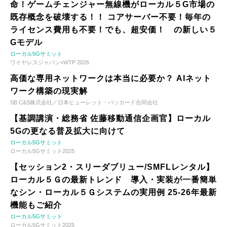
命！ゲームチェンジャー無線機がローカル５G市場の
既存概念を破壊する！！ コアサーバー不要！毎年の
ライセンス費用も不要！でも、超安価！ の新しい５
Gモデル
ローカル5Gサミット
ワイヤレスジャパン×WTP 2026
高価な専用ネットワークは本当に必要か？ AIネット
ワーク構築の現実解
SB C&S株式会社／日本ヒューレット・パッカード合同会社
【基調講演・総務省 佐藤移動通信企画官】ローカル
5Gの更なる普及拡大に向けて
ローカル5Gサミット
ローカル5Gサミット2025
【セッション2・スリーダブリュー/SMFLレンタル】
ローカル５Ｇの最新トレンド 導入・実装が一番簡単
なシン・ローカル５Ｇシステムの実用例 25-26年最新
機能もご紹介
ローカル5Gサミット
ローカル5Gサミット2025