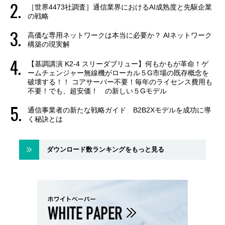
［世界4473社調査］通信業界におけるAI成熟度と先駆企業
の戦略
高価な専用ネットワークは本当に必要か？ AIネットワーク
構築の現実解
【基調講演 K2-4 スリーダブリュー】何もかもが革命！ゲ
ームチェンジャー無線機がローカル５G市場の既存概念を
破壊する！！ コアサーバー不要！毎年のライセンス費用も
不要！でも、超安価！ の新しい５Gモデル
通信事業者の新たな戦略ガイド B2B2Xモデルを成功に導
く秘訣とは
ダウンロード数ランキングをもっと見る