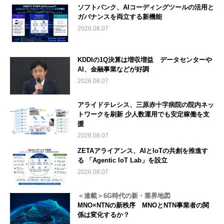
ソフトバンク、AIコーディングツールの活用と
ガバナンスを両立する新機能
2026.08.07
KDDIの1Q決算は増収増益 データセンターや
AI、金融事業などが好調
2026.08.07
アライドテレシス、三原赤十字病院の院内ネッ
トワークを刷新 少人数運用でも安定稼働を支
援
2026.08.07
ZETAアライアンス、AIとIoTの共創を推進す
る 「Agentic IoT Lab」を設立
2026.08.07
＜連載＞6G時代の新・業界地図
MNO×NTNの新秩序 MNOとNTN事業者の関
係は変化するか？