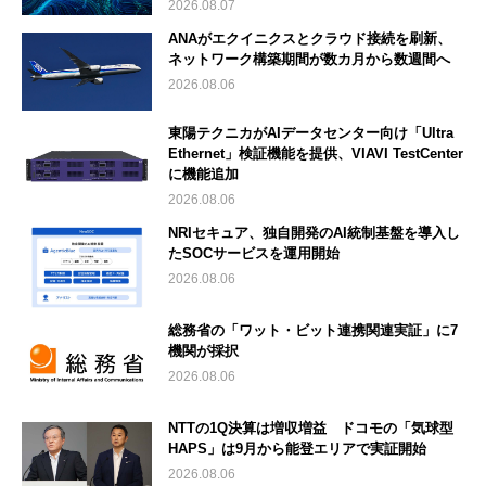
2026.08.07
ANAがエクイニクスとクラウド接続を刷新、
ネットワーク構築期間が数カ月から数週間へ
2026.08.06
東陽テクニカがAIデータセンター向け「Ultra
Ethernet」検証機能を提供、VIAVI TestCenter
に機能追加
2026.08.06
NRIセキュア、独自開発のAI統制基盤を導入し
たSOCサービスを運用開始
2026.08.06
総務省の「ワット・ビット連携関連実証」に7
機関が採択
2026.08.06
NTTの1Q決算は増収増益 ドコモの「気球型
HAPS」は9月から能登エリアで実証開始
2026.08.06