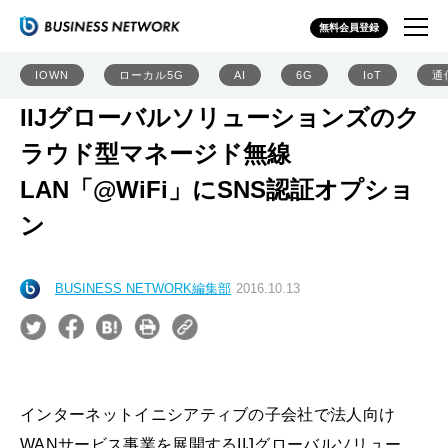
無料会員登録
IOWN
ローカル5G
AI
6G
IoT
通
IIJグローバルソリューションズのク
ラウド型マネージド無線
LAN「@WiFi」にSNS認証オプショ
ン
BUSINESS NETWORK編集部
2016.10.13
インターネットイニシアティブの子会社で法人向け
WANサービス事業を展開するIIJグローバルソリュー