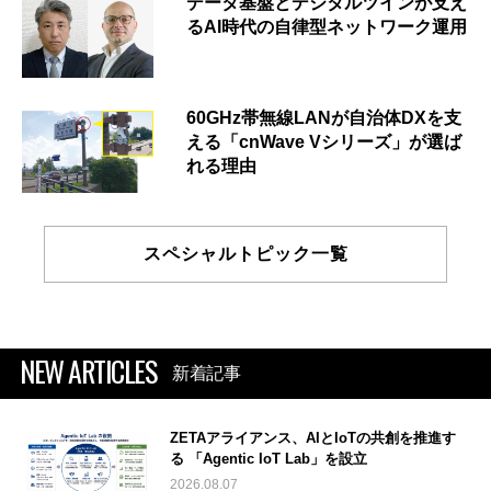
データ基盤とデジタルツインが支え
るAI時代の自律型ネットワーク運用
60GHz帯無線LANが自治体DXを支
える「cnWave Vシリーズ」が選ば
れる理由
スペシャルトピック一覧
NEW ARTICLES
新着記事
ZETAアライアンス、AIとIoTの共創を推進す
る 「Agentic IoT Lab」を設立
2026.08.07