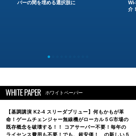
バーの間を埋める選択肢に
W
介
WHITE PAPER
ホワイトペーパー
【基調講演 K2-4 スリーダブリュー】何もかもが革
命！ゲームチェンジャー無線機がローカル５G市場の
既存概念を破壊する！！ コアサーバー不要！毎年の
ライセンス費用も不要！でも、超安価！ の新しい５