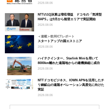
2026.08.06
NTTの1Q決算は増収増益 ドコモの「気球型
HAPS」は9月から能登エリアで実証開始
2026.08.06
＜連載＞欧州ICTレポート
スタートアップの国エストニア
2026.08.06
ハイテクインター、Starlink Miniを用いて
8000km離れた遠隔地からの建機操縦に成功
2026.08.06
NTTドコモビジネス、IOWN APNを活用したチ
リ銅鉱山の遠隔オペレーション高度化に向けた
実証
2026.08.06