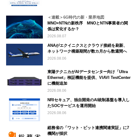
＜連載＞6G時代の新・業界地図
MNO×NTNの新秩序 MNOとNTN事業者の関
係は変化するか？
2026.08.07
ANAがエクイニクスとクラウド接続を刷新、
ネットワーク構築期間が数カ月から数週間へ
2026.08.06
東陽テクニカがAIデータセンター向け「Ultra
Ethernet」検証機能を提供、VIAVI TestCenter
に機能追加
2026.08.06
NRIセキュア、独自開発のAI統制基盤を導入し
たSOCサービスを運用開始
2026.08.06
総務省の「ワット・ビット連携関連実証」に7
機関が採択