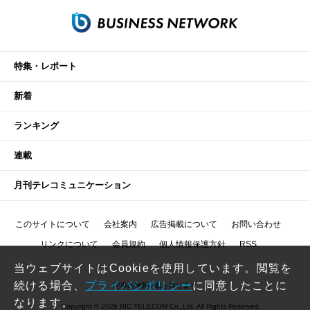
特集・レポート
新着
ランキング
連載
月刊テレコミュニケーション
このサイトについて
会社案内
広告掲載について
お問い合わせ
リンクについて
会員規約
個人情報保護方針
RSS
当ウェブサイトはCookieを使用しています。閲覧を
続ける場合、
プライバシポリシー
に同意したことに
記事の無断転載を禁じます
なります。
Copyright © 2026 RIC TELECOM Co.,Ltd. All Rights Reserved.