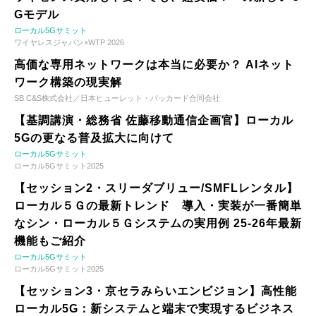
Gモデル
ローカル5Gサミット
ワイヤレスジャパン×WTP 2026
高価な専用ネットワークは本当に必要か？ AIネット
ワーク構築の現実解
SB C&S株式会社／日本ヒューレット・パッカード合同会社
【基調講演・総務省 佐藤移動通信企画官】ローカル
5Gの更なる普及拡大に向けて
ローカル5Gサミット
ローカル5Gサミット2025
【セッション2・スリーダブリュー/SMFLレンタル】
ローカル５Ｇの最新トレンド 導入・実装が一番簡単
なシン・ローカル５Ｇシステムの実用例 25-26年最新
機能もご紹介
ローカル5Gサミット
ローカル5Gサミット2025
【セッション3・京セラみらいエンビジョン】高性能
ローカル5G：新システムと端末で実現するビジネス