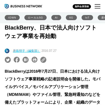
無料会員登録
IOWN
ローカル5G
AI
6G
IoT
通
BlackBerry、日本で法人向けソフト
ウェア事業を再始動
唐島明子（編集部）
2016.07.27
BlackBerryは2016年7月27日、日本における法人向け
ソフトウェア事業戦略の記者説明会を開催した。モバ
イルデバイス／モバイルアプリケーション管理
（MDM/MAM）やファイル管理、緊急時通知のなどを
備えたプラットフォームにより、企業・組織のデータ