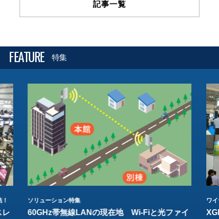
記事一覧
FEATURE
特集
結！
ソリューション特集
ワイ
スレ
60GHz帯無線LANの現在地 Wi-Fiと光ファイ
XG