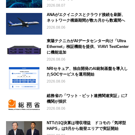
2026.08.07
ANAがエクイニクスとクラウド接続を刷新、
ネットワーク構築期間が数カ月から数週間へ
2026.08.06
東陽テクニカがAIデータセンター向け「Ultra
Ethernet」検証機能を提供、VIAVI TestCenter
に機能追加
2026.08.06
NRIセキュア、独自開発のAI統制基盤を導入し
たSOCサービスを運用開始
2026.08.06
総務省の「ワット・ビット連携関連実証」に7
機関が採択
2026.08.06
NTTの1Q決算は増収増益 ドコモの「気球型
HAPS」は9月から能登エリアで実証開始