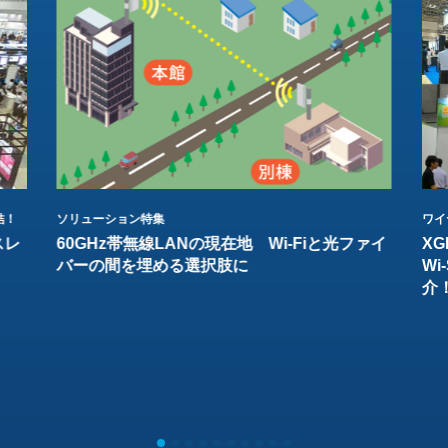
結！
ソリューション特集
ワイ
スレ
60GHz帯無線LANの現在地 Wi-Fiと光ファイ
XG
バーの間を埋める選択肢に
W
介