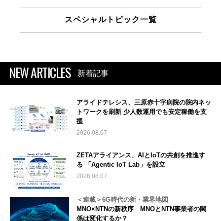
スペシャルトピック一覧
NEW ARTICLES
新着記事
アライドテレシス、三原赤十字病院の院内ネッ
トワークを刷新 少人数運用でも安定稼働を支
援
2026.08.07
ZETAアライアンス、AIとIoTの共創を推進す
る 「Agentic IoT Lab」を設立
2026.08.07
＜連載＞6G時代の新・業界地図
MNO×NTNの新秩序 MNOとNTN事業者の関
係は変化するか？