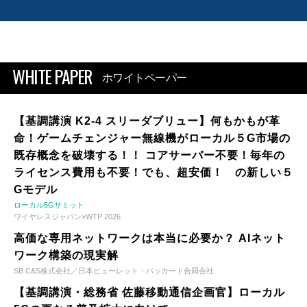
WHITE PAPER
ホワイトペーパー
【基調講演 K2-4 スリーダブリュー】何もかもが革
命！ゲームチェンジャー無線機がローカル５G市場の
既存概念を破壊する！！ コアサーバー不要！毎年の
ライセンス費用も不要！でも、超安価！ の新しい５
Gモデル
ローカル5Gサミット
ワイヤレスジャパン×WTP 2026
高価な専用ネットワークは本当に必要か？ AIネット
ワーク構築の現実解
SB C&S株式会社／日本ヒューレット・パッカード合同会社
【基調講演・総務省 佐藤移動通信企画官】ローカル