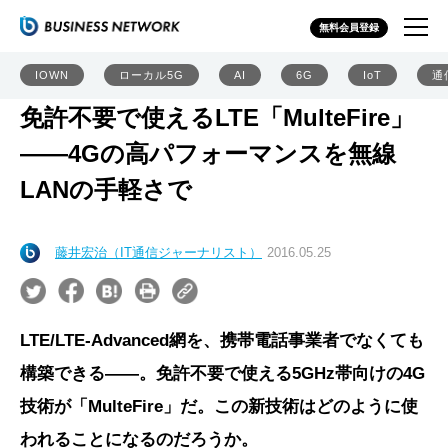
無料会員登録
IOWN
ローカル5G
AI
6G
IoT
通
免許不要で使えるLTE「MulteFire」
――4Gの高パフォーマンスを無線
LANの手軽さで
藤井宏治（IT通信ジャーナリスト）
2016.05.25
LTE/LTE-Advanced網を、携帯電話事業者でなくても
構築できる――。免許不要で使える5GHz帯向けの4G
技術が「MulteFire」だ。この新技術はどのように使
われることになるのだろうか。