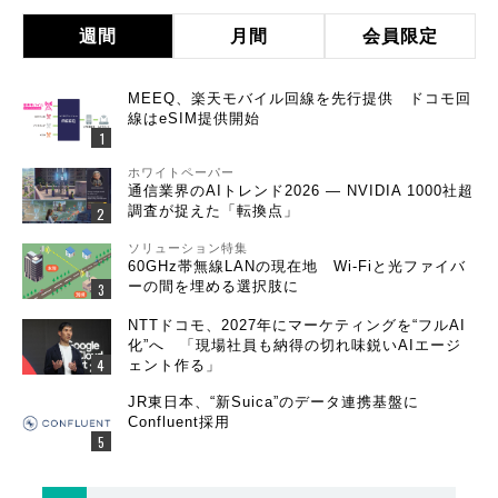
週間
月間
会員限定
MEEQ、楽天モバイル回線を先行提供 ドコモ回
線はeSIM提供開始
ホワイトペーパー
通信業界のAIトレンド2026 ― NVIDIA 1000社超
調査が捉えた「転換点」
ソリューション特集
60GHz帯無線LANの現在地 Wi-Fiと光ファイバ
ーの間を埋める選択肢に
NTTドコモ、2027年にマーケティングを“フルAI
化”へ 「現場社員も納得の切れ味鋭いAIエージ
ェント作る」
JR東日本、“新Suica”のデータ連携基盤に
Confluent採用