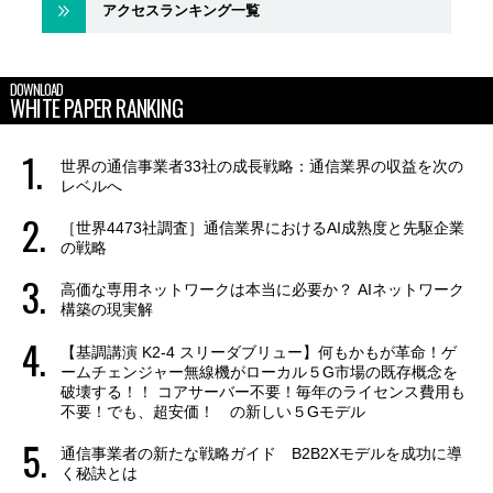
アクセスランキング一覧
DOWNLOAD
WHITE PAPER RANKING
世界の通信事業者33社の成長戦略：通信業界の収益を次の
レベルへ
［世界4473社調査］通信業界におけるAI成熟度と先駆企業
の戦略
高価な専用ネットワークは本当に必要か？ AIネットワーク
構築の現実解
【基調講演 K2-4 スリーダブリュー】何もかもが革命！ゲ
ームチェンジャー無線機がローカル５G市場の既存概念を
破壊する！！ コアサーバー不要！毎年のライセンス費用も
不要！でも、超安価！ の新しい５Gモデル
通信事業者の新たな戦略ガイド B2B2Xモデルを成功に導
く秘訣とは