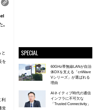
el
た。
SPECIAL
ると
長を
60GHz帯無線LANが自治
体DXを支える「cnWave
Vシリーズ」が選ばれる
理由
AIネイティブ時代の通信
インフラに不可欠な
に利
「Trusted Connectivity」
通常