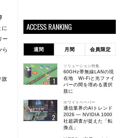
導
ACCESS RANKING
とに
リー
から
週間
月間
会員限定
ソリューション特集
60GHz帯無線LANの現
在地 Wi-Fiと光ファイ
け故
バーの間を埋める選択
肢に
ホワイトペーパー
通信業界のAIトレンド
2026 ― NVIDIA 1000
社超調査が捉えた「転
換点」