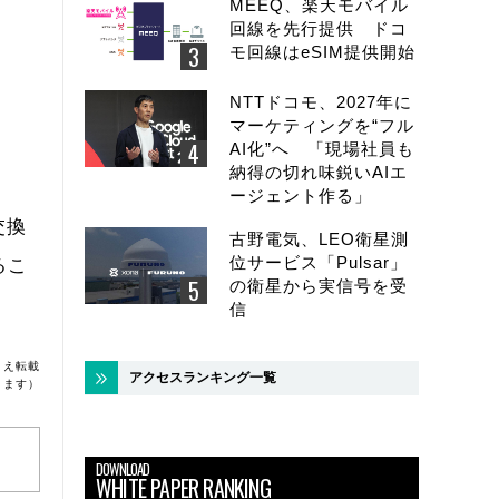
MEEQ、楽天モバイル
回線を先行提供 ドコ
モ回線はeSIM提供開始
NTTドコモ、2027年に
マーケティングを“フル
AI化”へ 「現場社員も
納得の切れ味鋭いAIエ
ージェント作る」
交換
古野電気、LEO衛星測
位サービス「Pulsar」
るこ
の衛星から実信号を受
信
うえ転載
アクセスランキング一覧
ります）
DOWNLOAD
WHITE PAPER RANKING