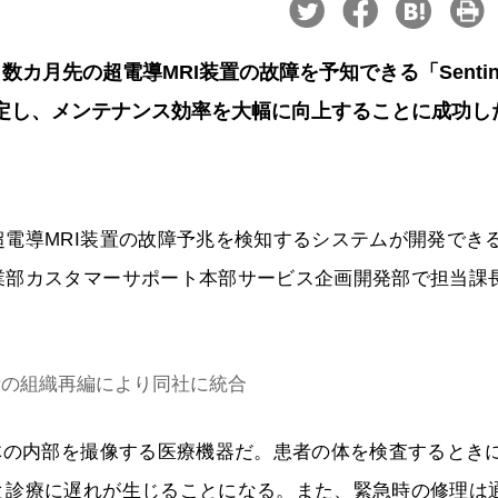
月先の超電導MRI装置の故障を予知できる「Sentin
時に特定し、メンテナンス効率を大幅に向上することに成功し
電導MRI装置の故障予兆を検知するシステムが開発でき
業部カスタマーサポート本部サービス企画開発部で担当課
作所の組織再編により同社に統合
体の内部を撮像する医療機器だ。患者の体を検査するとき
と診療に遅れが生じることになる。また、緊急時の修理は