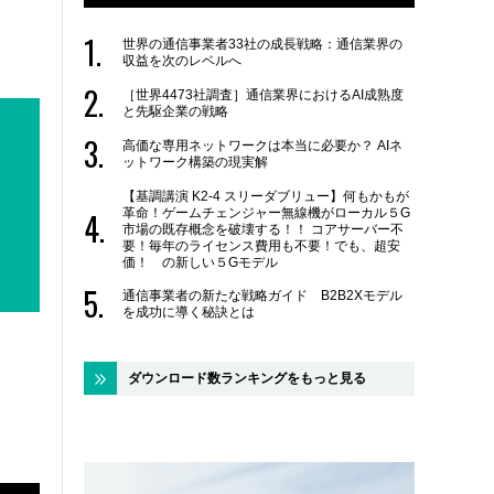
世界の通信事業者33社の成長戦略：通信業界の
収益を次のレベルへ
［世界4473社調査］通信業界におけるAI成熟度
と先駆企業の戦略
高価な専用ネットワークは本当に必要か？ AIネ
ットワーク構築の現実解
【基調講演 K2-4 スリーダブリュー】何もかもが
革命！ゲームチェンジャー無線機がローカル５G
市場の既存概念を破壊する！！ コアサーバー不
要！毎年のライセンス費用も不要！でも、超安
価！ の新しい５Gモデル
通信事業者の新たな戦略ガイド B2B2Xモデル
を成功に導く秘訣とは
ダウンロード数ランキングをもっと見る