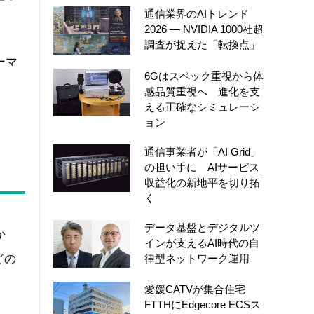
通信業界のAIトレンド
2026 ― NVIDIA 1000社超
調査が捉えた「転換点」
ーマ
6Gはスペック重視から体
感品質重視へ 進化を支
える正確なシミュレーシ
ョン
通信事業者が「AI Grid」
の担い手に AIサービス
収益化の新地平を切り拓
く
データ基盤とデジタルツ
か
インが支えるAI時代の自
律型ネットワーク運用
どの
愛媛CATVが集合住宅
FTTHにEdgecore ECSス