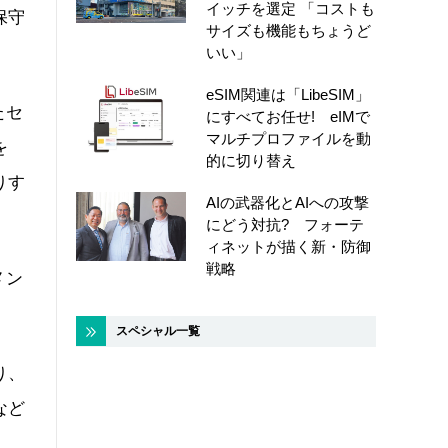
イッチを選定 「コストも
保守
サイズも機能もちょうど
いい」
eSIM関連は「LibeSIM」
たセ
にすべてお任せ! eIMで
マルチプロファイルを動
を
的に切り替え
りす
AIの武器化とAIへの攻撃
にどう対抗? フォーテ
ィネットが描く新・防御
戦略
メン
スペシャル一覧
り、
など