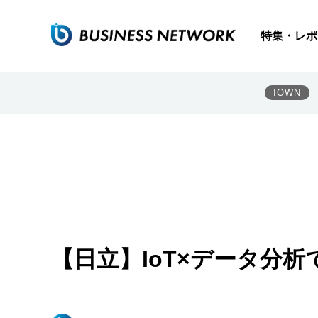
特集・レポ
IOWN
【日立】IoT×データ分