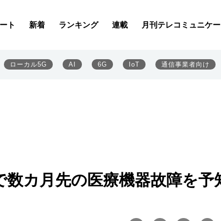
ート
新着
ランキング
連載
月刊テレコミュニケー
ローカル5G
AI
6G
IoT
通信事業者向け
析で数カ月先の医療機器故障を予