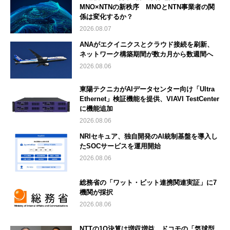
MNO×NTNの新秩序 MNOとNTN事業者の関
係は変化するか？
2026.08.07
ANAがエクイニクスとクラウド接続を刷新、
ネットワーク構築期間が数カ月から数週間へ
2026.08.06
東陽テクニカがAIデータセンター向け「Ultra
Ethernet」検証機能を提供、VIAVI TestCenter
に機能追加
2026.08.06
NRIセキュア、独自開発のAI統制基盤を導入し
たSOCサービスを運用開始
2026.08.06
総務省の「ワット・ビット連携関連実証」に7
機関が採択
2026.08.06
NTTの1Q決算は増収増益 ドコモの「気球型