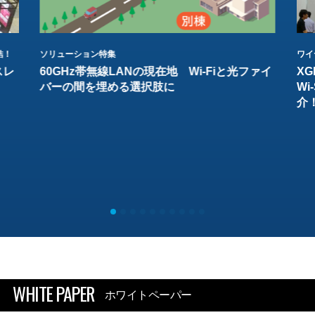
結！
ソリューション特集
ワイ
スレ
60GHz帯無線LANの現在地 Wi-Fiと光ファイ
XG
バーの間を埋める選択肢に
W
介
WHITE PAPER
ホワイトペーパー