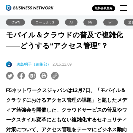
無料会員登録
IOWN
ローカル5G
AI
6G
IoT
通
モバイル＆クラウドの普及で複雑化
――どうする“アクセス管理”？
唐島明子（編集部）
2015.12.09
F5ネットワークスジャパンは12月7日、「モバイル＆
クラウドにおけるアクセス管理の課題」と題したメデ
ィア勉強会を開催した。クラウドサービスの普及やワ
ークスタイル変革にともない複雑化するセキュリティ
対策について、アクセス管理をテーマにビジネス動向