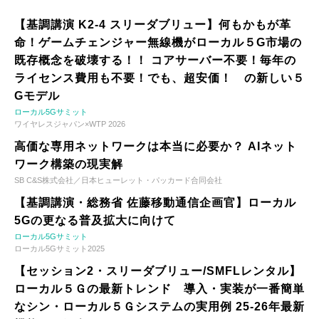
【基調講演 K2-4 スリーダブリュー】何もかもが革
命！ゲームチェンジャー無線機がローカル５G市場の
既存概念を破壊する！！ コアサーバー不要！毎年の
ライセンス費用も不要！でも、超安価！ の新しい５
Gモデル
ローカル5Gサミット
ワイヤレスジャパン×WTP 2026
高価な専用ネットワークは本当に必要か？ AIネット
ワーク構築の現実解
SB C&S株式会社／日本ヒューレット・パッカード合同会社
【基調講演・総務省 佐藤移動通信企画官】ローカル
5Gの更なる普及拡大に向けて
ローカル5Gサミット
ローカル5Gサミット2025
【セッション2・スリーダブリュー/SMFLレンタル】
ローカル５Ｇの最新トレンド 導入・実装が一番簡単
なシン・ローカル５Ｇシステムの実用例 25-26年最新