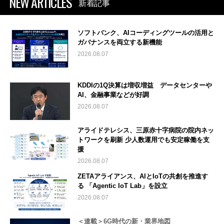
NEW ARTICLES
新着記事
ソフトバンク、AIコーディングツールの活用と
ガバナンスを両立する新機能
2026.08.07
KDDIの1Q決算は増収増益 データセンターや
AI、金融事業などが好調
2026.08.07
アライドテレシス、三原赤十字病院の院内ネッ
トワークを刷新 少人数運用でも安定稼働を支
援
2026.08.07
ZETAアライアンス、AIとIoTの共創を推進す
る 「Agentic IoT Lab」を設立
2026.08.07
＜連載＞6G時代の新・業界地図