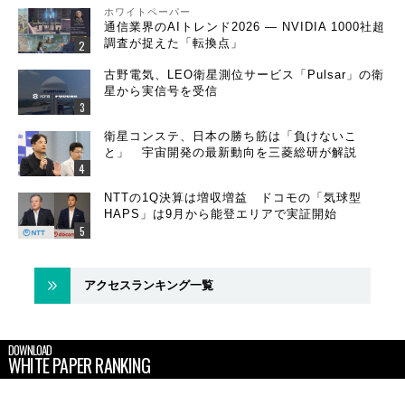
ホワイトペーパー
通信業界のAIトレンド2026 ― NVIDIA 1000社超
調査が捉えた「転換点」
古野電気、LEO衛星測位サービス「Pulsar」の衛
星から実信号を受信
衛星コンステ、日本の勝ち筋は「負けないこ
と」 宇宙開発の最新動向を三菱総研が解説
NTTの1Q決算は増収増益 ドコモの「気球型
HAPS」は9月から能登エリアで実証開始
アクセスランキング一覧
DOWNLOAD
WHITE PAPER RANKING