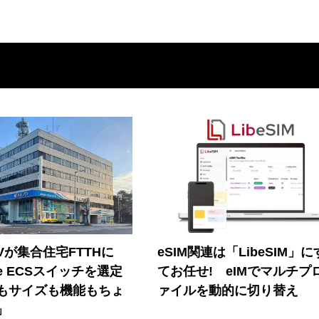
Vが集合住宅FTTHに
eSIM関連は「LibeSIM」
ore ECSスイッチを選定
てお任せ! eIMでマルチプ
もサイズも機能もちょ
ァイルを動的に切り替え
」