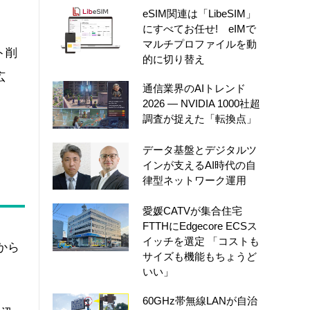
eSIM関連は「LibeSIM」
にすべてお任せ! eIMで
マルチプロファイルを動
ト削
的に切り替え
広
通信業界のAIトレンド
2026 ― NVIDIA 1000社超
調査が捉えた「転換点」
データ基盤とデジタルツ
インが支えるAI時代の自
律型ネットワーク運用
愛媛CATVが集合住宅
FTTHにEdgecore ECSス
イッチを選定 「コストも
から
サイズも機能もちょうど
いい」
60GHz帯無線LANが自治