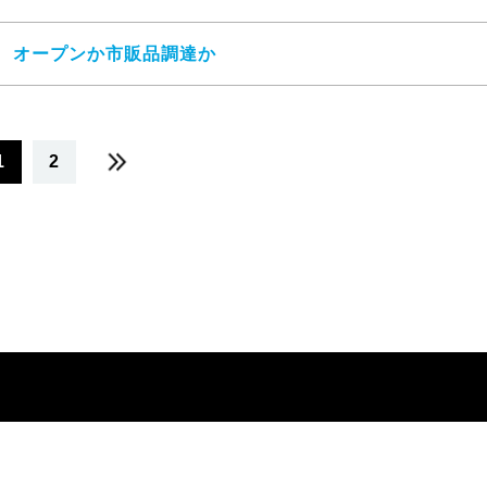
ジ
オープンか市販品調達か
1
2