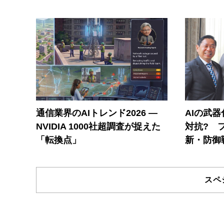
通信業界のAIトレンド2026 ―
AIの武
NVIDIA 1000社超調査が捉えた
対抗? 
「転換点」
新・防御
スペ