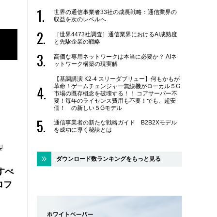
世界の通信事業者33社の成長戦略：通信業界の
収益を次のレベルへ
［世界4473社調査］通信業界におけるAI成熟度
と先駆企業の戦略
高価な専用ネットワークは本当に必要か？ AIネ
ットワーク構築の現実解
【基調講演 K2-4 スリーダブリュー】何もかもが
革命！ゲームチェンジャー無線機がローカル５G
市場の既存概念を破壊する！！ コアサーバー不
要！毎年のライセンス費用も不要！でも、超安
価！ の新しい５Gモデル
通信事業者の新たな戦略ガイド B2B2Xモデル
を成功に導く秘訣とは
ダウンロード数ランキングをもっと見る
にすべ
ロフ