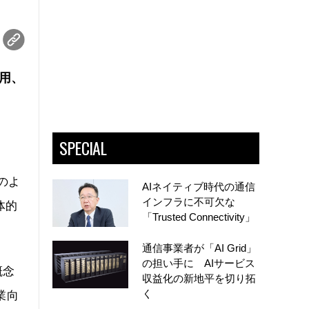
活用、
SPECIAL
のよ
AIネイティブ時代の通信
インフラに不可欠な
体的
「Trusted Connectivity」
通信事業者が「AI Grid」
の担い手に AIサービス
概念
収益化の新地平を切り拓
く
業向