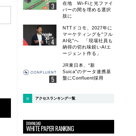
在地 Wi-Fiと光ファイ
バーの間を埋める選択
肢に
NTTドコモ、2027年に
マーケティングを“フル
AI化”へ 「現場社員も
納得の切れ味鋭いAIエ
ージェント作る」
JR東日本、“新
Suica”のデータ連携基
盤にConfluent採用
アクセスランキング一覧
DOWNLOAD
WHITE PAPER RANKING