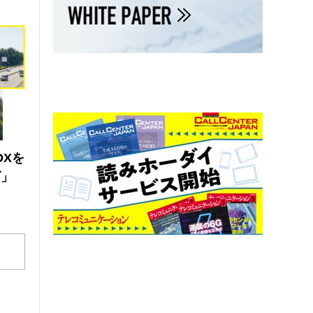
DXを
ズ」