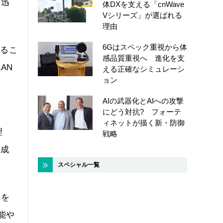
の迅
体DXを支える「cnWave
Vシリーズ」が選ばれる
理由
6Gはスペック重視から体
するこ
感品質重視へ 進化を支
AN
える正確なシミュレーシ
ョン
と
AIの武器化とAIへの攻撃
にどう対抗? フォーテ
ィネットが描く新・防御
理
戦略
生成
スペシャル一覧
ンを
能や