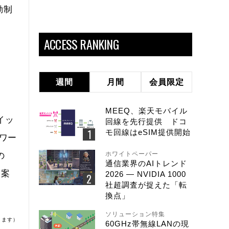
動制
ACCESS RANKING
週間
月間
会員限定
MEEQ、楽天モバイル
イッ
回線を先行提供 ドコ
モ回線はeSIM提供開始
ワー
ホワイトペーパー
の
通信業界のAIトレンド
提案
2026 ― NVIDIA 1000
社超調査が捉えた「転
換点」
ソリューション特集
ります）
60GHz帯無線LANの現