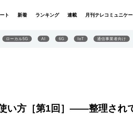
ート
新着
ランキング
連載
月刊テレコミュニケー
ローカル5G
AI
6G
IoT
通信事業者向け
の使い方［第1回］――整理され