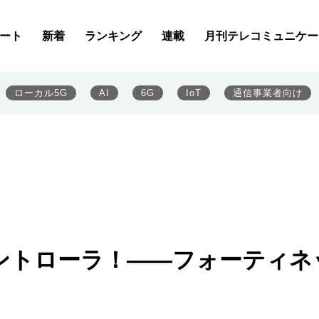
ート
新着
ランキング
連載
月刊テレコミュニケー
ローカル5G
AI
6G
IoT
通信事業者向け
コントローラ！――フォーティネ