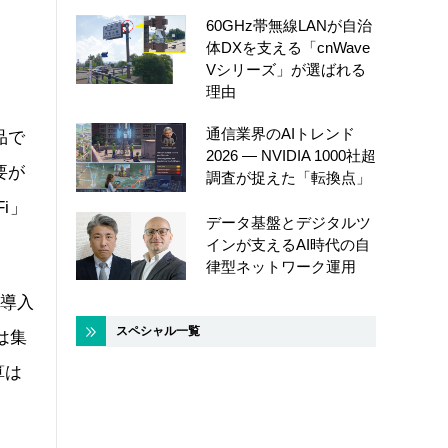
60GHz帯無線LANが自治
体DXを支える「cnWave
Vシリーズ」が選ばれる
理由
通信業界のAIトレンド
品で
2026 ― NVIDIA 1000社超
要が
調査が捉えた「転換点」
i」
データ基盤とデジタルツ
インが支えるAI時代の自
律型ネットワーク運用
の導入
スペシャル一覧
は集
算は