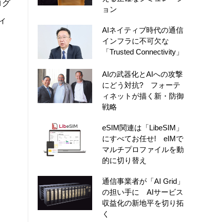
ログ
ョン
ィ
AIネイティブ時代の通信
インフラに不可欠な
「Trusted Connectivity」
AIの武器化とAIへの攻撃
にどう対抗? フォーテ
ィネットが描く新・防御
戦略
eSIM関連は「LibeSIM」
にすべてお任せ! eIMで
マルチプロファイルを動
的に切り替え
通信事業者が「AI Grid」
の担い手に AIサービス
収益化の新地平を切り拓
く