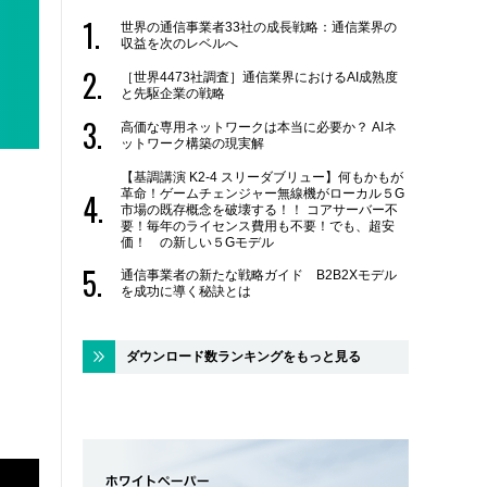
世界の通信事業者33社の成長戦略：通信業界の
収益を次のレベルへ
［世界4473社調査］通信業界におけるAI成熟度
と先駆企業の戦略
高価な専用ネットワークは本当に必要か？ AIネ
ットワーク構築の現実解
【基調講演 K2-4 スリーダブリュー】何もかもが
革命！ゲームチェンジャー無線機がローカル５G
市場の既存概念を破壊する！！ コアサーバー不
要！毎年のライセンス費用も不要！でも、超安
価！ の新しい５Gモデル
通信事業者の新たな戦略ガイド B2B2Xモデル
を成功に導く秘訣とは
ダウンロード数ランキングをもっと見る