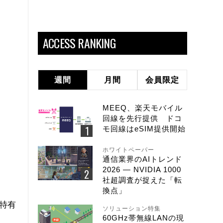
ACCESS RANKING
週間
月間
会員限定
MEEQ、楽天モバイル
回線を先行提供 ドコ
モ回線はeSIM提供開始
ホワイトペーパー
通信業界のAIトレンド
2026 ― NVIDIA 1000
社超調査が捉えた「転
換点」
業特有
ソリューション特集
60GHz帯無線LANの現