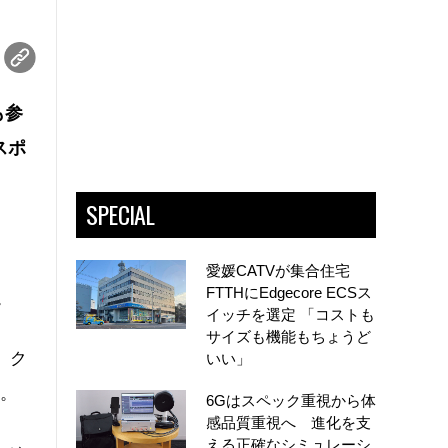
も参
スポ
SPECIAL
愛媛CATVが集合住宅
FTTHにEdgecore ECSス
。
イッチを選定 「コストも
サイズも機能もちょうど
。ク
いい」
る。
6Gはスペック重視から体
感品質重視へ 進化を支
える正確なシミュレーシ