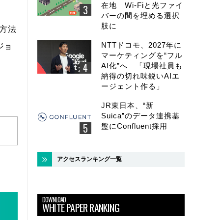
在地 Wi-Fiと光ファイ
バーの間を埋める選択
肢に
定方法
NTTドコモ、2027年に
ジョ
マーケティングを“フル
AI化”へ 「現場社員も
納得の切れ味鋭いAIエ
ージェント作る」
JR東日本、“新
Suica”のデータ連携基
盤にConfluent採用
アクセスランキング一覧
DOWNLOAD
WHITE PAPER RANKING