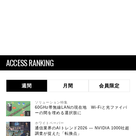
ACCESS RANKING
週間
月間
会員限定
ソリューション特集
60GHz帯無線LANの現在地 Wi-Fiと光ファイバ
ーの間を埋める選択肢に
ホワイトペーパー
通信業界のAIトレンド2026 ― NVIDIA 1000社超
調査が捉えた「転換点」