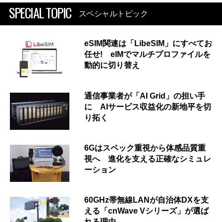
SPECIAL TOPIC
スペシャルトピック
eSIM関連は「LibeSIM」にすべてお
任せ! eIMでマルチプロファイルを
動的に切り替え
通信事業者が「AI Grid」の担い手
に AIサービス収益化の新地平を切
り拓く
6Gはスペック重視から体感品質重
視へ 進化を支える正確なシミュレ
ーション
60GHz帯無線LANが自治体DXを支
える「cnWave Vシリーズ」が選ば
れる理由