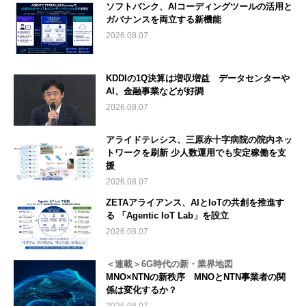
ソフトバンク、AIコーディングツールの活用と
ガバナンスを両立する新機能
2026.08.07
KDDIの1Q決算は増収増益 データセンターや
AI、金融事業などが好調
2026.08.07
アライドテレシス、三原赤十字病院の院内ネッ
トワークを刷新 少人数運用でも安定稼働を支
援
2026.08.07
ZETAアライアンス、AIとIoTの共創を推進す
る 「Agentic IoT Lab」を設立
2026.08.07
＜連載＞6G時代の新・業界地図
MNO×NTNの新秩序 MNOとNTN事業者の関
係は変化するか？