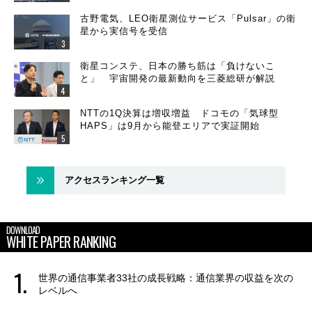
古野電気、LEO衛星測位サービス「Pulsar」の衛
星から実信号を受信
衛星コンステ、日本の勝ち筋は「負けないこ
と」 宇宙開発の最新動向を三菱総研が解説
NTTの1Q決算は増収増益 ドコモの「気球型
HAPS」は9月から能登エリアで実証開始
アクセスランキング一覧
DOWNLOAD
WHITE PAPER RANKING
世界の通信事業者33社の成長戦略：通信業界の収益を次の
レベルへ