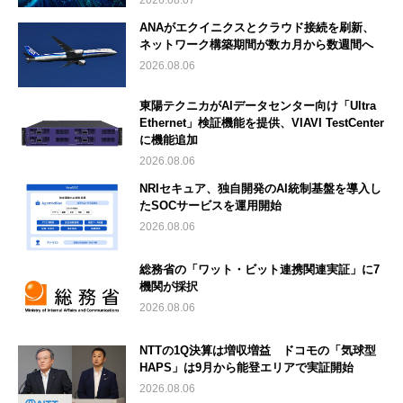
2026.08.07
ANAがエクイニクスとクラウド接続を刷新、
ネットワーク構築期間が数カ月から数週間へ
2026.08.06
東陽テクニカがAIデータセンター向け「Ultra
Ethernet」検証機能を提供、VIAVI TestCenter
に機能追加
2026.08.06
NRIセキュア、独自開発のAI統制基盤を導入し
たSOCサービスを運用開始
2026.08.06
総務省の「ワット・ビット連携関連実証」に7
機関が採択
2026.08.06
NTTの1Q決算は増収増益 ドコモの「気球型
HAPS」は9月から能登エリアで実証開始
2026.08.06