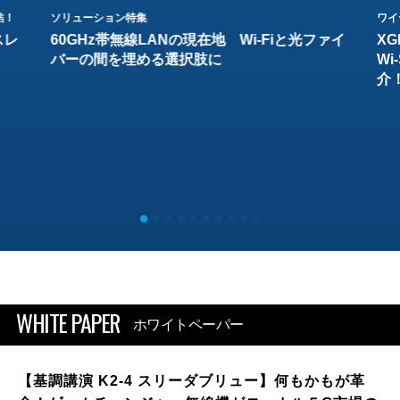
結！
ソリューション特集
ワイ
スレ
60GHz帯無線LANの現在地 Wi-Fiと光ファイ
XG
バーの間を埋める選択肢に
W
介
WHITE PAPER
ホワイトペーパー
【基調講演 K2-4 スリーダブリュー】何もかもが革