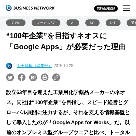
無料会員登録
IOWN
ローカル5G
AI
6G
IoT
通
“100年企業”を目指すネオスに
「Google Apps」が必要だった理由
太田智晴（編集部）
2015.10.28
設立63年目を迎えた工業用化学薬品メーカーのネオ
ス。同社は“100年企業”を目指し、スピード経営とグ
ローバル展開に注力するが、それを支える情報基盤と
して導入したのが「Google Apps for Works」だ。以
前のオンプレミス型グループウェアと比べ、トータル