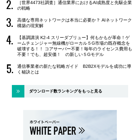
［世界4473社調査］通信業界におけるAI成熟度と先駆企業
の戦略
高価な専用ネットワークは本当に必要か？ AIネットワーク
構築の現実解
【基調講演 K2-4 スリーダブリュー】何もかもが革命！ゲ
ームチェンジャー無線機がローカル５G市場の既存概念を
破壊する！！ コアサーバー不要！毎年のライセンス費用も
不要！でも、超安価！ の新しい５Gモデル
通信事業者の新たな戦略ガイド B2B2Xモデルを成功に導
く秘訣とは
ダウンロード数ランキングをもっと見る