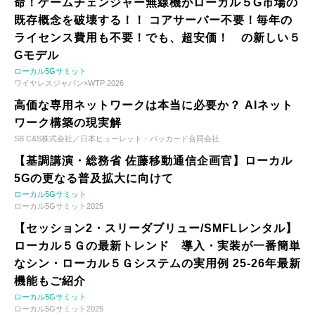
命！ゲームチェンジャー無線機がローカル５G市場の
既存概念を破壊する！！ コアサーバー不要！毎年の
ライセンス費用も不要！でも、超安価！ の新しい５
Gモデル
ローカル5Gサミット
ワイヤレスジャパン×WTP 2026
高価な専用ネットワークは本当に必要か？ AIネット
ワーク構築の現実解
SB C&S株式会社／日本ヒューレット・パッカード合同会社
【基調講演・総務省 佐藤移動通信企画官】ローカル
5Gの更なる普及拡大に向けて
ローカル5Gサミット
ローカル5Gサミット2025
【セッション2・スリーダブリュー/SMFLレンタル】
ローカル５Ｇの最新トレンド 導入・実装が一番簡単
なシン・ローカル５Ｇシステムの実用例 25-26年最新
機能もご紹介
ローカル5Gサミット
ローカル5Gサミット2025