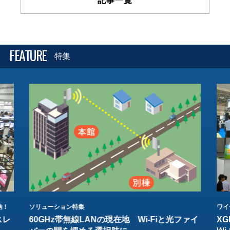
記事一覧
FEATURE
特集
結！
ソリューション特集
ワイ
スレ
60GHz帯無線LANの現在地 Wi-Fiと光ファイ
XG