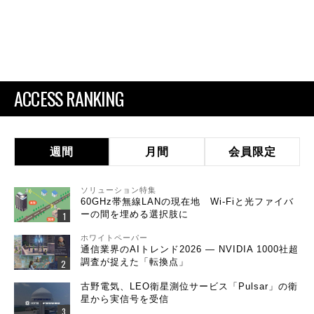
ACCESS RANKING
週間
月間
会員限定
ソリューション特集
60GHz帯無線LANの現在地 Wi-Fiと光ファイバ
ーの間を埋める選択肢に
ホワイトペーパー
通信業界のAIトレンド2026 ― NVIDIA 1000社超
調査が捉えた「転換点」
古野電気、LEO衛星測位サービス「Pulsar」の衛
星から実信号を受信