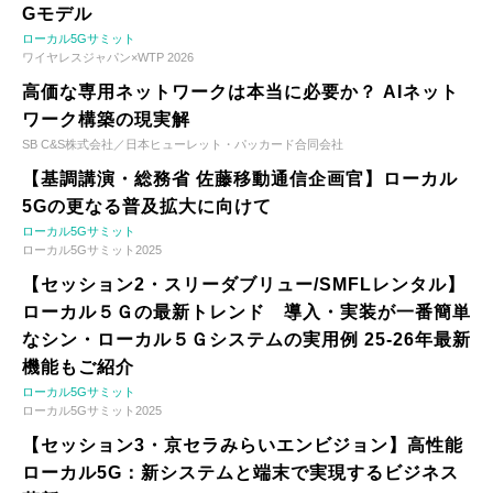
Gモデル
ローカル5Gサミット
ワイヤレスジャパン×WTP 2026
高価な専用ネットワークは本当に必要か？ AIネット
ワーク構築の現実解
SB C&S株式会社／日本ヒューレット・パッカード合同会社
【基調講演・総務省 佐藤移動通信企画官】ローカル
5Gの更なる普及拡大に向けて
ローカル5Gサミット
ローカル5Gサミット2025
【セッション2・スリーダブリュー/SMFLレンタル】
ローカル５Ｇの最新トレンド 導入・実装が一番簡単
なシン・ローカル５Ｇシステムの実用例 25-26年最新
機能もご紹介
ローカル5Gサミット
ローカル5Gサミット2025
【セッション3・京セラみらいエンビジョン】高性能
ローカル5G：新システムと端末で実現するビジネス