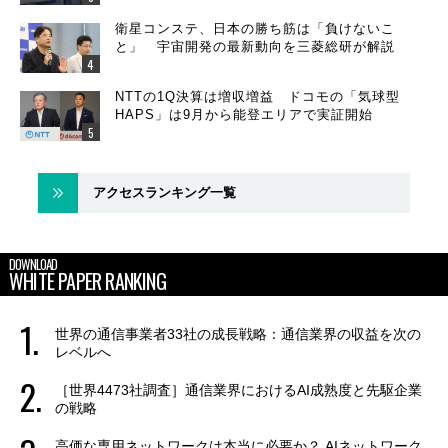
衛星コンステ、日本の勝ち筋は「負けないこ
と」 宇宙開発の最新動向を三菱総研が解説
NTTの1Q決算は増収増益 ドコモの「気球型
HAPS」は9月から能登エリアで実証開始
アクセスランキング一覧
DOWNLOAD
WHITE PAPER RANKING
世界の通信事業者33社の成長戦略：通信業界の収益を次の
レベルへ
［世界4473社調査］通信業界におけるAI成熟度と先駆企業
の戦略
高価な専用ネットワークは本当に必要か？ AIネットワーク