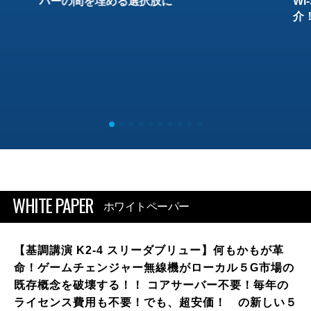
バーの間を埋める選択肢に
W
介
WHITE PAPER
ホワイトペーパー
【基調講演 K2-4 スリーダブリュー】何もかもが革
命！ゲームチェンジャー無線機がローカル５G市場の
既存概念を破壊する！！ コアサーバー不要！毎年の
ライセンス費用も不要！でも、超安価！ の新しい５