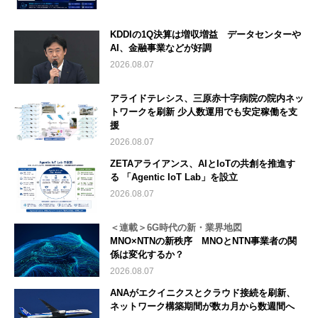
KDDIの1Q決算は増収増益 データセンターや
AI、金融事業などが好調
2026.08.07
アライドテレシス、三原赤十字病院の院内ネッ
トワークを刷新 少人数運用でも安定稼働を支
援
2026.08.07
ZETAアライアンス、AIとIoTの共創を推進す
る 「Agentic IoT Lab」を設立
2026.08.07
＜連載＞6G時代の新・業界地図
MNO×NTNの新秩序 MNOとNTN事業者の関
係は変化するか？
2026.08.07
ANAがエクイニクスとクラウド接続を刷新、
ネットワーク構築期間が数カ月から数週間へ