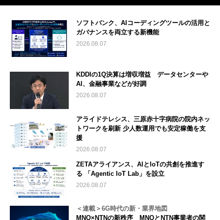
ソフトバンク、AIコーディングツールの活用と
ガバナンスを両立する新機能
2026.08.07
KDDIの1Q決算は増収増益 データセンターや
AI、金融事業などが好調
2026.08.07
アライドテレシス、三原赤十字病院の院内ネッ
トワークを刷新 少人数運用でも安定稼働を支
援
2026.08.07
ZETAアライアンス、AIとIoTの共創を推進す
る 「Agentic IoT Lab」を設立
2026.08.07
＜連載＞6G時代の新・業界地図
MNO×NTNの新秩序 MNOとNTN事業者の関