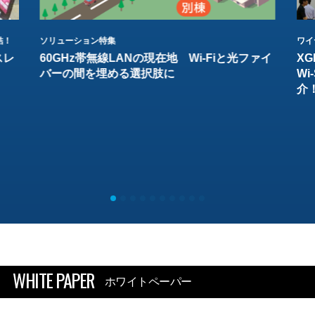
結！
ソリューション特集
ワイ
スレ
60GHz帯無線LANの現在地 Wi-Fiと光ファイ
XG
バーの間を埋める選択肢に
W
介
WHITE PAPER
ホワイトペーパー