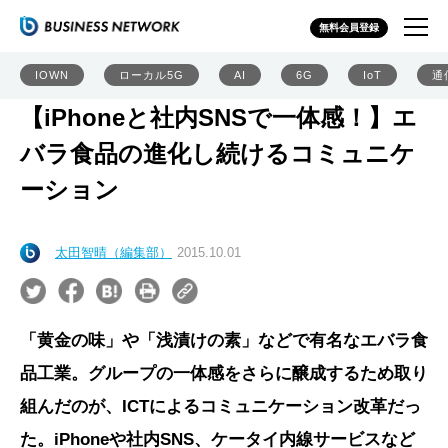
無料会員登録
IOWN
ローカル5G
AI
6G
IoT
通
【iPhoneと社内SNSで一体感！】エ
バラ食品の進化し続けるコミュニケ
ーション
太田智晴（編集部）
2015.10.01
「黄金の味」や「浅漬けの素」などで有名なエバラ食
品工業。グループの一体感をさらに醸成するため取り
組んだのが、ICTによるコミュニケーション改革だっ
た。iPhoneや社内SNS、ケータイ内線サービスなど