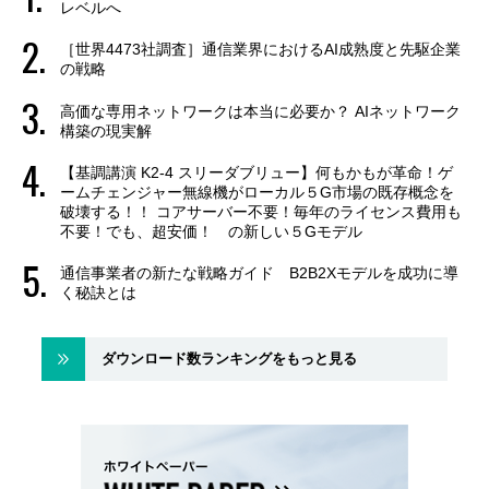
レベルへ
［世界4473社調査］通信業界におけるAI成熟度と先駆企業
の戦略
高価な専用ネットワークは本当に必要か？ AIネットワーク
構築の現実解
【基調講演 K2-4 スリーダブリュー】何もかもが革命！ゲ
ームチェンジャー無線機がローカル５G市場の既存概念を
破壊する！！ コアサーバー不要！毎年のライセンス費用も
不要！でも、超安価！ の新しい５Gモデル
通信事業者の新たな戦略ガイド B2B2Xモデルを成功に導
く秘訣とは
ダウンロード数ランキングをもっと見る