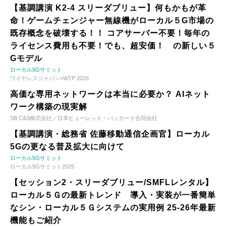
【基調講演 K2-4 スリーダブリュー】何もかもが革
命！ゲームチェンジャー無線機がローカル５G市場の
既存概念を破壊する！！ コアサーバー不要！毎年の
ライセンス費用も不要！でも、超安価！ の新しい５
Gモデル
ローカル5Gサミット
ワイヤレスジャパン×WTP 2026
高価な専用ネットワークは本当に必要か？ AIネット
ワーク構築の現実解
SB C&S株式会社／日本ヒューレット・パッカード合同会社
【基調講演・総務省 佐藤移動通信企画官】ローカル
5Gの更なる普及拡大に向けて
ローカル5Gサミット
ローカル5Gサミット2025
【セッション2・スリーダブリュー/SMFLレンタル】
ローカル５Ｇの最新トレンド 導入・実装が一番簡単
なシン・ローカル５Ｇシステムの実用例 25-26年最新
機能もご紹介