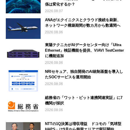
係は変化するか？
2026.08.07
ANAがエクイニクスとクラウド接続を刷新、
ネットワーク構築期間が数カ月から数週間へ
2026.08.06
東陽テクニカがAIデータセンター向け「Ultra
Ethernet」検証機能を提供、VIAVI TestCenter
に機能追加
2026.08.06
NRIセキュア、独自開発のAI統制基盤を導入し
たSOCサービスを運用開始
2026.08.06
総務省の「ワット・ビット連携関連実証」に7
機関が採択
2026.08.06
NTTの1Q決算は増収増益 ドコモの「気球型
HAPS」は9月から能登エリアで実証開始