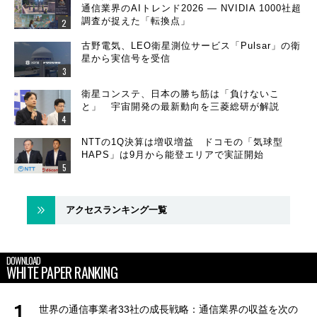
通信業界のAIトレンド2026 ― NVIDIA 1000社超
調査が捉えた「転換点」
古野電気、LEO衛星測位サービス「Pulsar」の衛
星から実信号を受信
衛星コンステ、日本の勝ち筋は「負けないこ
と」 宇宙開発の最新動向を三菱総研が解説
NTTの1Q決算は増収増益 ドコモの「気球型
HAPS」は9月から能登エリアで実証開始
アクセスランキング一覧
DOWNLOAD
WHITE PAPER RANKING
世界の通信事業者33社の成長戦略：通信業界の収益を次の