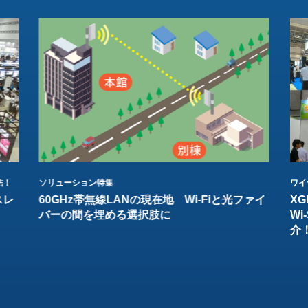
結！
ソリューション特集
ワイ
スレ
60GHz帯無線LANの現在地 Wi-Fiと光ファイ
XG
バーの間を埋める選択肢に
W
介