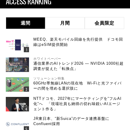
ACCESS RANKING
週間
月間
会員限定
MEEQ、楽天モバイル回線を先行提供 ドコモ回
線はeSIM提供開始
ホワイトペーパー
通信業界のAIトレンド2026 ― NVIDIA 1000社超
調査が捉えた「転換点」
ソリューション特集
60GHz帯無線LANの現在地 Wi-Fiと光ファイバ
ーの間を埋める選択肢に
NTTドコモ、2027年にマーケティングを“フルAI
化”へ 「現場社員も納得の切れ味鋭いAIエージ
ェント作る」
JR東日本、“新Suica”のデータ連携基盤に
Confluent採用