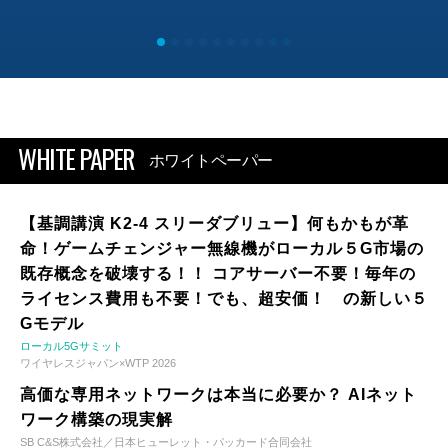
WHITE PAPER
ホワイトペーパー
【基調講演 K2-4 スリーダブリュー】何もかもが革
命！ゲームチェンジャー無線機がローカル５G市場の
既存概念を破壊する！！ コアサーバー不要！毎年の
ライセンス費用も不要！でも、超安価！ の新しい５
Gモデル
ローカル5Gサミット
ワイヤレスジャパン×WTP 2026
高価な専用ネットワークは本当に必要か？ AIネット
ワーク構築の現実解
SB C&S株式会社／日本ヒューレット・パッカード合同会社