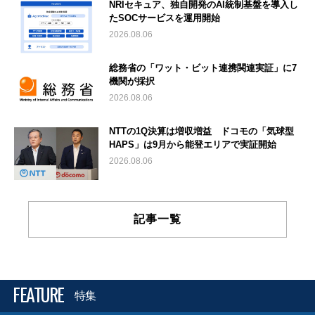
NRIセキュア、独自開発のAI統制基盤を導入し
たSOCサービスを運用開始
2026.08.06
総務省の「ワット・ビット連携関連実証」に7
機関が採択
2026.08.06
NTTの1Q決算は増収増益 ドコモの「気球型
HAPS」は9月から能登エリアで実証開始
2026.08.06
記事一覧
FEATURE
特集