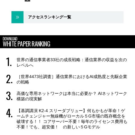
アクセスランキング一覧
DOWNLOAD
WHITE PAPER RANKING
世界の通信事業者33社の成長戦略：通信業界の収益を次の
レベルへ
［世界4473社調査］通信業界におけるAI成熟度と先駆企業
の戦略
高価な専用ネットワークは本当に必要か？ AIネットワーク
構築の現実解
【基調講演 K2-4 スリーダブリュー】何もかもが革命！ゲ
ームチェンジャー無線機がローカル５G市場の既存概念を
破壊する！！ コアサーバー不要！毎年のライセンス費用も
不要！でも、超安価！ の新しい５Gモデル