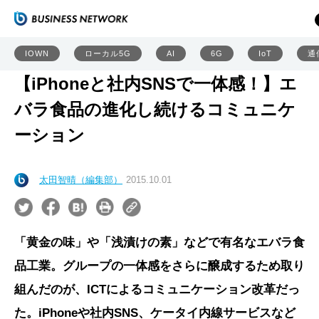
IOWN
ローカル5G
AI
6G
IoT
通
【iPhoneと社内SNSで一体感！】エ
バラ食品の進化し続けるコミュニケ
ーション
太田智晴（編集部）
2015.10.01
「黄金の味」や「浅漬けの素」などで有名なエバラ食
品工業。グループの一体感をさらに醸成するため取り
組んだのが、ICTによるコミュニケーション改革だっ
た。iPhoneや社内SNS、ケータイ内線サービスなど