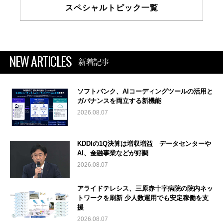
スペシャルトピック一覧
NEW ARTICLES
新着記事
ソフトバンク、AIコーディングツールの活用と
ガバナンスを両立する新機能
2026.08.07
KDDIの1Q決算は増収増益 データセンターや
AI、金融事業などが好調
2026.08.07
アライドテレシス、三原赤十字病院の院内ネッ
トワークを刷新 少人数運用でも安定稼働を支
援
2026.08.07