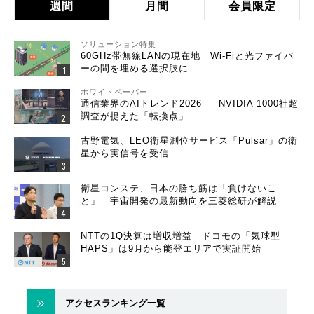
週間
月間
会員限定
ソリューション特集
60GHz帯無線LANの現在地 Wi-Fiと光ファイバ
ーの間を埋める選択肢に
ホワイトペーパー
通信業界のAIトレンド2026 ― NVIDIA 1000社超
調査が捉えた「転換点」
古野電気、LEO衛星測位サービス「Pulsar」の衛
星から実信号を受信
衛星コンステ、日本の勝ち筋は「負けないこ
と」 宇宙開発の最新動向を三菱総研が解説
NTTの1Q決算は増収増益 ドコモの「気球型
HAPS」は9月から能登エリアで実証開始
アクセスランキング一覧