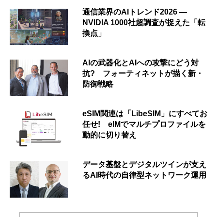
通信業界のAIトレンド2026 ―
NVIDIA 1000社超調査が捉えた「転
換点」
AIの武器化とAIへの攻撃にどう対
抗? フォーティネットが描く新・
防御戦略
eSIM関連は「LibeSIM」にすべてお
任せ! eIMでマルチプロファイルを
動的に切り替え
データ基盤とデジタルツインが支え
るAI時代の自律型ネットワーク運用