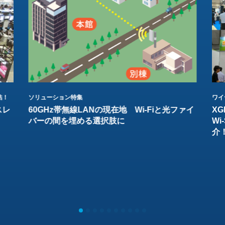
結！
ソリューション特集
ワイ
スレ
60GHz帯無線LANの現在地 Wi-Fiと光ファイ
XG
バーの間を埋める選択肢に
W
介