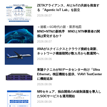
ZETAアライアンス、AIとIoTの共創を推進す
る 「Agentic IoT Lab」を設立
2026.08.07
＜連載＞6G時代の新・業界地図
MNO×NTNの新秩序 MNOとNTN事業者の関
係は変化するか？
2026.08.07
ANAがエクイニクスとクラウド接続を刷新、
ネットワーク構築期間が数カ月から数週間へ
2026.08.06
東陽テクニカがAIデータセンター向け「Ultra
Ethernet」検証機能を提供、VIAVI TestCenter
に機能追加
2026.08.06
NRIセキュア、独自開発のAI統制基盤を導入し
たSOCサービスを運用開始
2026.08.06