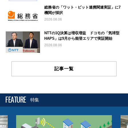
総務省の「ワット・ビット連携関連実証」に7
機関が採択
2026.08.06
NTTの1Q決算は増収増益 ドコモの「気球型
HAPS」は9月から能登エリアで実証開始
2026.08.06
記事一覧
FEATURE
特集