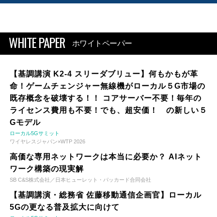
WHITE PAPER
ホワイトペーパー
【基調講演 K2-4 スリーダブリュー】何もかもが革
命！ゲームチェンジャー無線機がローカル５G市場の
既存概念を破壊する！！ コアサーバー不要！毎年の
ライセンス費用も不要！でも、超安価！ の新しい５
Gモデル
ローカル5Gサミット
ワイヤレスジャパン×WTP 2026
高価な専用ネットワークは本当に必要か？ AIネット
ワーク構築の現実解
SB C&S株式会社／日本ヒューレット・パッカード合同会社
【基調講演・総務省 佐藤移動通信企画官】ローカル
5Gの更なる普及拡大に向けて