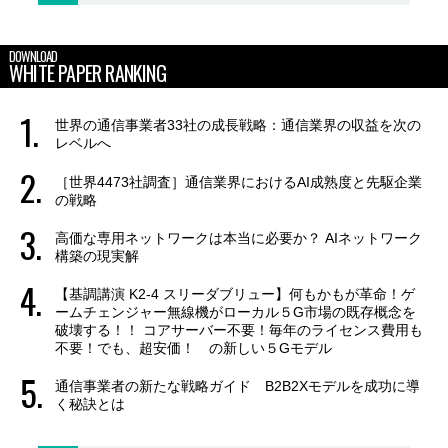
DOWNLOAD
WHITE PAPER RANKING
世界の通信事業者33社の成長戦略：通信業界の収益を次の
レベルへ
［世界4473社調査］通信業界におけるAI成熟度と先駆企業
の戦略
高価な専用ネットワークは本当に必要か？ AIネットワーク
構築の現実解
【基調講演 K2-4 スリーダブリュー】何もかもが革命！ゲ
ームチェンジャー無線機がローカル５G市場の既存概念を
破壊する！！ コアサーバー不要！毎年のライセンス費用も
不要！でも、超安価！ の新しい５Gモデル
通信事業者の新たな戦略ガイド B2B2Xモデルを成功に導
く秘訣とは