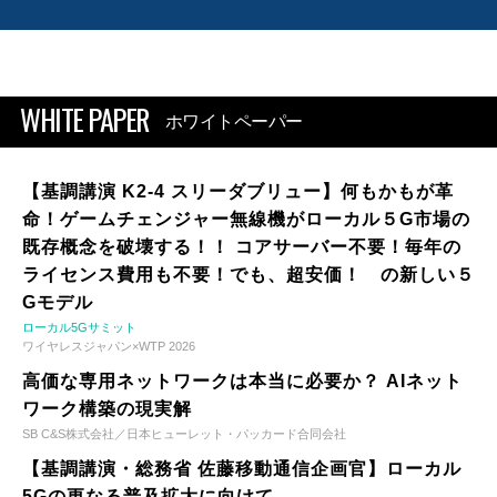
WHITE PAPER
ホワイトペーパー
【基調講演 K2-4 スリーダブリュー】何もかもが革
命！ゲームチェンジャー無線機がローカル５G市場の
既存概念を破壊する！！ コアサーバー不要！毎年の
ライセンス費用も不要！でも、超安価！ の新しい５
Gモデル
ローカル5Gサミット
ワイヤレスジャパン×WTP 2026
高価な専用ネットワークは本当に必要か？ AIネット
ワーク構築の現実解
SB C&S株式会社／日本ヒューレット・パッカード合同会社
【基調講演・総務省 佐藤移動通信企画官】ローカル
5Gの更なる普及拡大に向けて