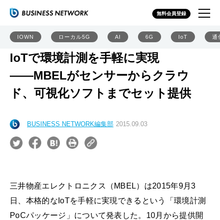
無料会員登録
IOWN
ローカル5G
AI
6G
IoT
通
IoTで環境計測を手軽に実現
――MBELがセンサーからクラウ
ド、可視化ソフトまでセット提供
BUSINESS NETWORK編集部
2015.09.03
三井物産エレクトロニクス（MBEL）は2015年9月3
日、本格的なIoTを手軽に実現できるという「環境計測
PoCパッケージ」について発表した。10月から提供開