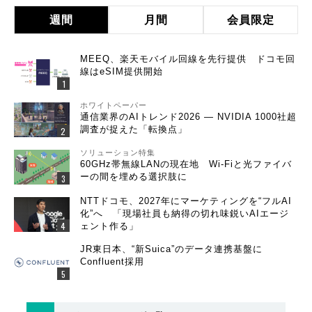
週間
月間
会員限定
MEEQ、楽天モバイル回線を先行提供 ドコモ回
線はeSIM提供開始
ホワイトペーパー
通信業界のAIトレンド2026 ― NVIDIA 1000社超
調査が捉えた「転換点」
ソリューション特集
60GHz帯無線LANの現在地 Wi-Fiと光ファイバ
ーの間を埋める選択肢に
NTTドコモ、2027年にマーケティングを“フルAI
化”へ 「現場社員も納得の切れ味鋭いAIエージ
ェント作る」
JR東日本、“新Suica”のデータ連携基盤に
Confluent採用