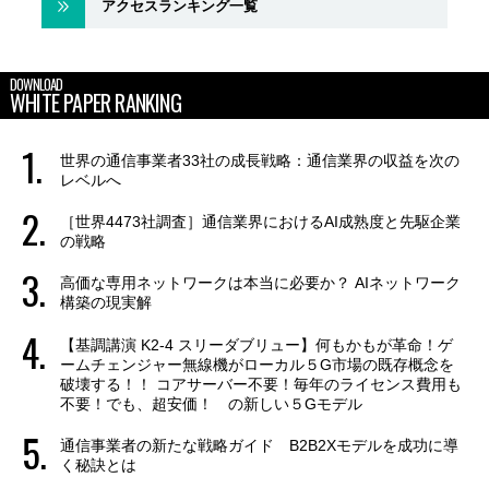
アクセスランキング一覧
DOWNLOAD
WHITE PAPER RANKING
世界の通信事業者33社の成長戦略：通信業界の収益を次の
レベルへ
［世界4473社調査］通信業界におけるAI成熟度と先駆企業
の戦略
高価な専用ネットワークは本当に必要か？ AIネットワーク
構築の現実解
【基調講演 K2-4 スリーダブリュー】何もかもが革命！ゲ
ームチェンジャー無線機がローカル５G市場の既存概念を
破壊する！！ コアサーバー不要！毎年のライセンス費用も
不要！でも、超安価！ の新しい５Gモデル
通信事業者の新たな戦略ガイド B2B2Xモデルを成功に導
く秘訣とは