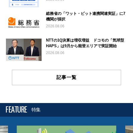
総務省の「ワット・ビット連携関連実証」に7
機関が採択
2026.08.06
NTTの1Q決算は増収増益 ドコモの「気球型
HAPS」は9月から能登エリアで実証開始
2026.08.06
記事一覧
FEATURE
特集