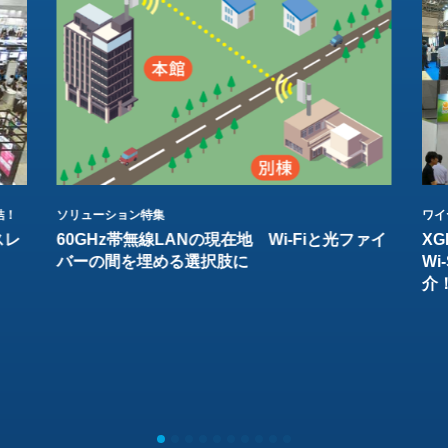
結！
ソリューション特集
ワイ
スレ
60GHz帯無線LANの現在地 Wi-Fiと光ファイ
XG
バーの間を埋める選択肢に
W
介