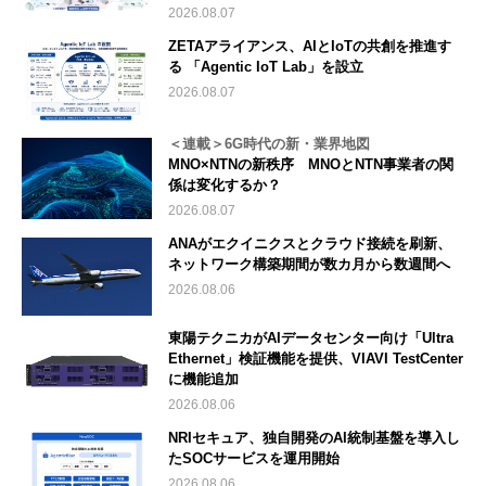
2026.08.07
ZETAアライアンス、AIとIoTの共創を推進す
る 「Agentic IoT Lab」を設立
2026.08.07
＜連載＞6G時代の新・業界地図
MNO×NTNの新秩序 MNOとNTN事業者の関
係は変化するか？
2026.08.07
ANAがエクイニクスとクラウド接続を刷新、
ネットワーク構築期間が数カ月から数週間へ
2026.08.06
東陽テクニカがAIデータセンター向け「Ultra
Ethernet」検証機能を提供、VIAVI TestCenter
に機能追加
2026.08.06
NRIセキュア、独自開発のAI統制基盤を導入し
たSOCサービスを運用開始
2026.08.06