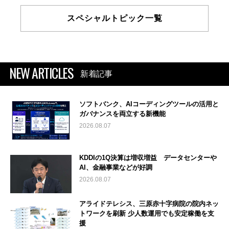
スペシャルトピック一覧
NEW ARTICLES
新着記事
ソフトバンク、AIコーディングツールの活用と
ガバナンスを両立する新機能
2026.08.07
KDDIの1Q決算は増収増益 データセンターや
AI、金融事業などが好調
2026.08.07
アライドテレシス、三原赤十字病院の院内ネッ
トワークを刷新 少人数運用でも安定稼働を支
援