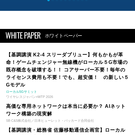
WHITE PAPER
ホワイトペーパー
【基調講演 K2-4 スリーダブリュー】何もかもが革
命！ゲームチェンジャー無線機がローカル５G市場の
既存概念を破壊する！！ コアサーバー不要！毎年の
ライセンス費用も不要！でも、超安価！ の新しい５
Gモデル
ローカル5Gサミット
ワイヤレスジャパン×WTP 2026
高価な専用ネットワークは本当に必要か？ AIネット
ワーク構築の現実解
SB C&S株式会社／日本ヒューレット・パッカード合同会社
【基調講演・総務省 佐藤移動通信企画官】ローカル