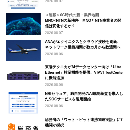
2026.08.07
＜連載＞6G時代の新・業界地図
MNO×NTNの新秩序 MNOとNTN事業者の関
係は変化するか？
2026.08.07
ANAがエクイニクスとクラウド接続を刷新、
ネットワーク構築期間が数カ月から数週間へ
2026.08.06
東陽テクニカがAIデータセンター向け「Ultra
Ethernet」検証機能を提供、VIAVI TestCenter
に機能追加
2026.08.06
NRIセキュア、独自開発のAI統制基盤を導入し
たSOCサービスを運用開始
2026.08.06
総務省の「ワット・ビット連携関連実証」に7
機関が採択