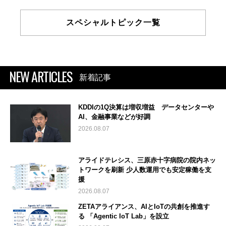
スペシャルトピック一覧
NEW ARTICLES
新着記事
KDDIの1Q決算は増収増益 データセンターや
AI、金融事業などが好調
2026.08.07
アライドテレシス、三原赤十字病院の院内ネッ
トワークを刷新 少人数運用でも安定稼働を支
援
2026.08.07
ZETAアライアンス、AIとIoTの共創を推進す
る 「Agentic IoT Lab」を設立