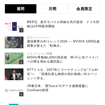
週間
月間
会員限定
MEEQ、楽天モバイル回線を先行提供 ドコモ回
線はeSIM提供開始
ホワイトペーパー
通信業界のAIトレンド2026 ― NVIDIA 1000社超
調査が捉えた「転換点」
ソリューション特集
60GHz帯無線LANの現在地 Wi-Fiと光ファイバ
ーの間を埋める選択肢に
NTTドコモ、2027年にマーケティングを“フルAI
化”へ 「現場社員も納得の切れ味鋭いAIエージ
ェント作る」
JR東日本、“新Suica”のデータ連携基盤に
Confluent採用