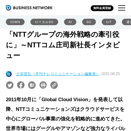
無料会員登録
IOWN
ローカル5G
AI
6G
IoT
通
「NTTグループの海外戦略の牽引役
に」～NTTコム庄司新社長インタビ
ュー
土谷宜弘（月刊テレコミュニケーション編集長）
2015.08.25
2011年10月に「Global Cloud Vision」を発表して以
降、NTTコミュニケーションズはクラウドサービスを
中心にグローバル事業の強化を戦略的に進めてきた。
世界市場にはグーグルやアマゾンなど強力なライバル