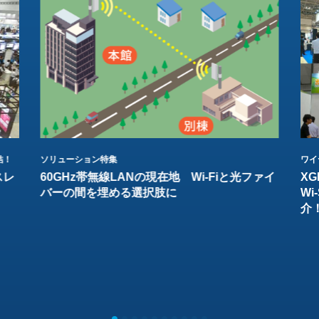
結！
ソリューション特集
ワイ
スレ
60GHz帯無線LANの現在地 Wi-Fiと光ファイ
XG
バーの間を埋める選択肢に
W
介