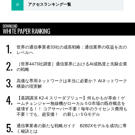
アクセスランキング一覧
DOWNLOAD
WHITE PAPER RANKING
世界の通信事業者33社の成長戦略：通信業界の収益を次の
レベルへ
［世界4473社調査］通信業界におけるAI成熟度と先駆企業
の戦略
高価な専用ネットワークは本当に必要か？ AIネットワーク
構築の現実解
【基調講演 K2-4 スリーダブリュー】何もかもが革命！ゲ
ームチェンジャー無線機がローカル５G市場の既存概念を
破壊する！！ コアサーバー不要！毎年のライセンス費用も
不要！でも、超安価！ の新しい５Gモデル
通信事業者の新たな戦略ガイド B2B2Xモデルを成功に導
く秘訣とは