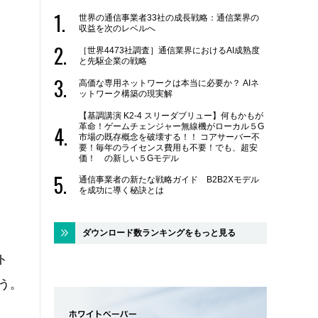
世界の通信事業者33社の成長戦略：通信業界の
収益を次のレベルへ
［世界4473社調査］通信業界におけるAI成熟度
と先駆企業の戦略
高価な専用ネットワークは本当に必要か？ AIネ
ットワーク構築の現実解
【基調講演 K2-4 スリーダブリュー】何もかもが
革命！ゲームチェンジャー無線機がローカル５G
市場の既存概念を破壊する！！ コアサーバー不
要！毎年のライセンス費用も不要！でも、超安
価！ の新しい５Gモデル
通信事業者の新たな戦略ガイド B2B2Xモデル
を成功に導く秘訣とは
ダウンロード数ランキングをもっと見る
ト
いう。