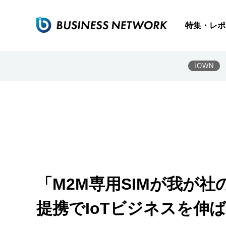
特集・レポ
IOWN
「M2M専用SIMが我が
提携でIoTビジネスを伸