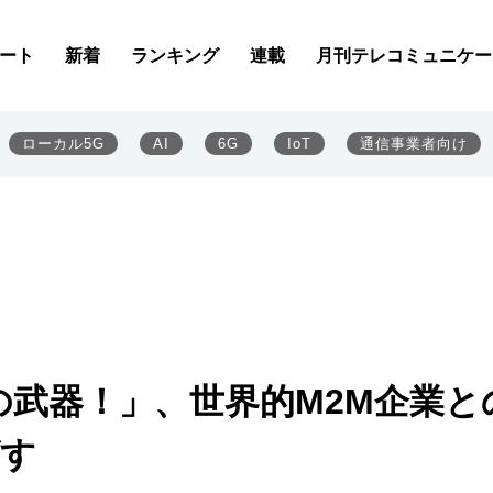
ート
新着
ランキング
連載
月刊テレコミュニケー
ローカル5G
AI
6G
IoT
通信事業者向け
社の武器！」、世界的M2M企業と
ばす