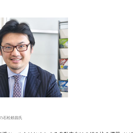
長の石松頼昌氏