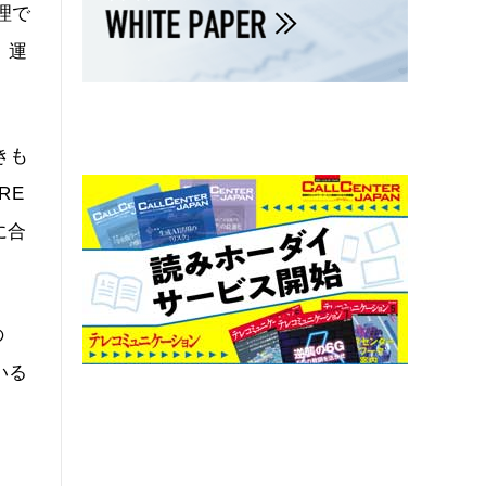
理で
、運
きも
RE
に合
の
いる
。