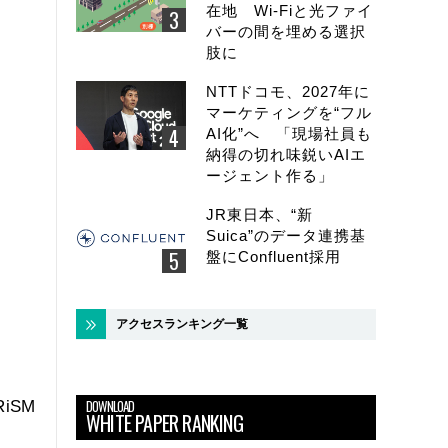
在地 Wi-Fiと光ファイ
バーの間を埋める選択
肢に
NTTドコモ、2027年に
マーケティングを“フル
AI化”へ 「現場社員も
納得の切れ味鋭いAIエ
ージェント作る」
JR東日本、“新
Suica”のデータ連携基
盤にConfluent採用
アクセスランキング一覧
DOWNLOAD
iSM
WHITE PAPER RANKING