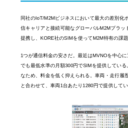
同社のIoT/M2Mビジネスにおいて最大の差別化
信キャリアと接続可能なグローバルM2Mプラットフ
提携し、KORE社のSIMを使ってM2M特有の課
1つが通信料金の安さだ。最近はMVNOを中心
でも最低水準の月額300円でSIMを提供してい
なため、料金を低く抑えられる。車両・走行履歴
と合わせて、車両1台あたり1280円で提供して