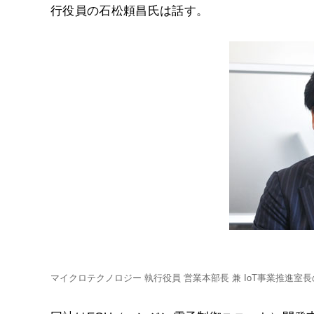
行役員の石松頼昌氏は話す。
マイクロテクノロジー 執行役員 営業本部長 兼 IoT事業推進室