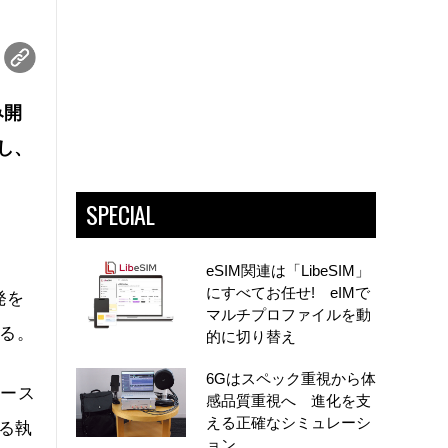
み開
携し、
SPECIAL
eSIM関連は「LibeSIM」
にすべてお任せ! eIMで
発を
マルチプロファイルを動
いる。
的に切り替え
6Gはスペック重視から体
ソース
感品質重視へ 進化を支
える正確なシミュレーシ
める執
ョン