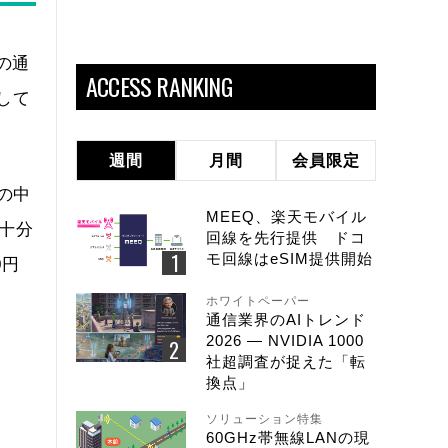
の通
ACCESS RANKING
して
週間
月間
会員限定
の中
MEEQ、楽天モバイル
ば十分
回線を先行提供 ドコ
モ回線はeSIM提供開始
0円
ホワイトペーパー
通信業界のAIトレンド
2026 ― NVIDIA 1000
社超調査が捉えた「転
換点」
ソリューション特集
60GHz帯無線LANの現