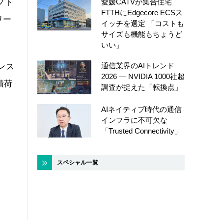
愛媛CATVが集合住宅
フト
FTTHにEdgecore ECSス
ワー
イッチを選定 「コストも
サイズも機能もちょうど
いい」
通信業界のAIトレンド
ンス
2026 ― NVIDIA 1000社超
積荷
調査が捉えた「転換点」
AIネイティブ時代の通信
インフラに不可欠な
。
「Trusted Connectivity」
。
スペシャル一覧