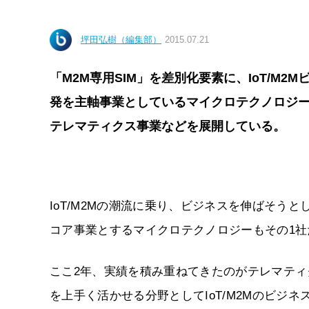
坪田弘樹（編集部）
2015.07.21
「M2M専用SIM」を差別化要素に、IoT/M
発を主軸事業としているマイクロテクノロジーだ。M
テレマティクス事業などを展開している。
IoT/M2Mの潮流に乗り、ビジネスを伸ばそう
コア事業とするマイクロテクノロジーもその1社だ
ここ2年、実績を積み重ねてきたのがテレマテ
を上手く活かせる分野としてIoT/M2Mのビジ