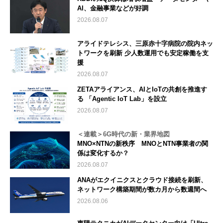
AI、金融事業などが好調
2026.08.07
アライドテレシス、三原赤十字病院の院内ネッ
トワークを刷新 少人数運用でも安定稼働を支
援
2026.08.07
ZETAアライアンス、AIとIoTの共創を推進す
る 「Agentic IoT Lab」を設立
2026.08.07
＜連載＞6G時代の新・業界地図
MNO×NTNの新秩序 MNOとNTN事業者の関
係は変化するか？
2026.08.07
ANAがエクイニクスとクラウド接続を刷新、
ネットワーク構築期間が数カ月から数週間へ
2026.08.06