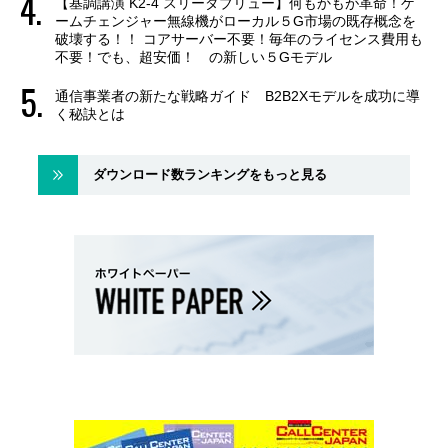
【基調講演 K2-4 スリーダブリュー】何もかもが革命！ゲ
ームチェンジャー無線機がローカル５G市場の既存概念を
破壊する！！ コアサーバー不要！毎年のライセンス費用も
不要！でも、超安価！ の新しい５Gモデル
通信事業者の新たな戦略ガイド B2B2Xモデルを成功に導
く秘訣とは
ダウンロード数ランキングをもっと見る