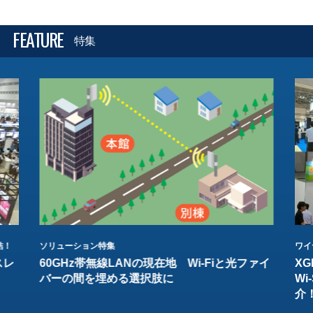
FEATURE
特集
結！
ソリューション特集
ワイ
スレ
60GHz帯無線LANの現在地 Wi-Fiと光ファイ
XG
バーの間を埋める選択肢に
W
介