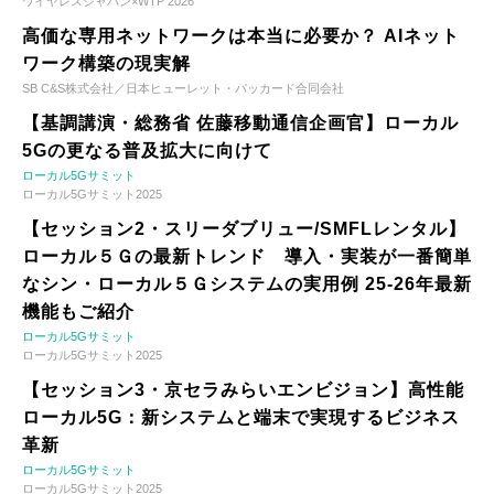
ワイヤレスジャパン×WTP 2026
高価な専用ネットワークは本当に必要か？ AIネット
ワーク構築の現実解
SB C&S株式会社／日本ヒューレット・パッカード合同会社
【基調講演・総務省 佐藤移動通信企画官】ローカル
5Gの更なる普及拡大に向けて
ローカル5Gサミット
ローカル5Gサミット2025
【セッション2・スリーダブリュー/SMFLレンタル】
ローカル５Ｇの最新トレンド 導入・実装が一番簡単
なシン・ローカル５Ｇシステムの実用例 25-26年最新
機能もご紹介
ローカル5Gサミット
ローカル5Gサミット2025
【セッション3・京セラみらいエンビジョン】高性能
ローカル5G：新システムと端末で実現するビジネス
革新
ローカル5Gサミット
ローカル5Gサミット2025