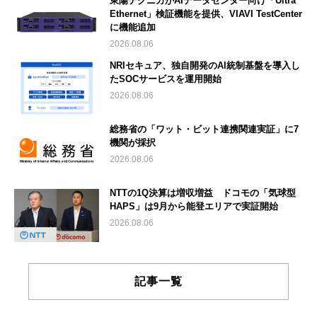
東陽テクニカがAIデータセンター向け「Ultra
Ethernet」検証機能を提供、VIAVI TestCenter
に機能追加
2026.08.06
NRIセキュア、独自開発のAI統制基盤を導入し
たSOCサービスを運用開始
2026.08.06
総務省の「ワット・ビット連携関連実証」に7
機関が採択
2026.08.06
NTTの1Q決算は増収増益 ドコモの「気球型
HAPS」は9月から能登エリアで実証開始
2026.08.06
記事一覧