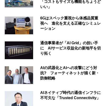
「コストもサイズも機能もちょうど
いい」
6Gはスペック重視から体感品質重
視へ 進化を支える正確なシミュレ
ーション
通信事業者が「AI Grid」の担い手
に AIサービス収益化の新地平を切
り拓く
AIの武器化とAIへの攻撃にどう対
抗? フォーティネットが描く新・
防御戦略
AIネイティブ時代の通信インフラに
不可欠な「Trusted Connectivity」