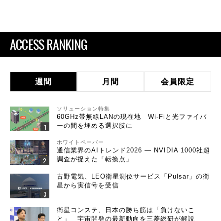
ACCESS RANKING
週間
月間
会員限定
ソリューション特集
60GHz帯無線LANの現在地 Wi-Fiと光ファイバ
ーの間を埋める選択肢に
ホワイトペーパー
通信業界のAIトレンド2026 ― NVIDIA 1000社超
調査が捉えた「転換点」
古野電気、LEO衛星測位サービス「Pulsar」の衛
星から実信号を受信
衛星コンステ、日本の勝ち筋は「負けないこ
と」 宇宙開発の最新動向を三菱総研が解説