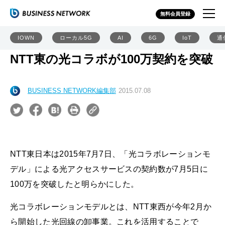
無料会員登録
IOWN
ローカル5G
AI
6G
IoT
通
NTT東の光コラボが100万契約を突破
BUSINESS NETWORK編集部
2015.07.08
NTT東日本は2015年7月7日、「光コラボレーションモ
デル」による光アクセスサービスの契約数が7月5日に
100万を突破したと明らかにした。
光コラボレーションモデルとは、NTT東西が今年2月か
ら開始した光回線の卸事業。これを活用することで