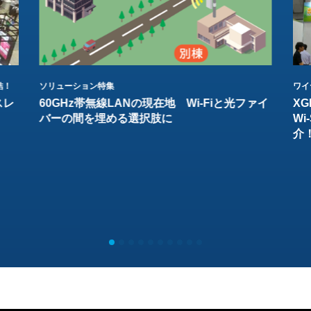
結！
ソリューション特集
ワイ
スレ
60GHz帯無線LANの現在地 Wi-Fiと光ファイ
XG
バーの間を埋める選択肢に
W
介