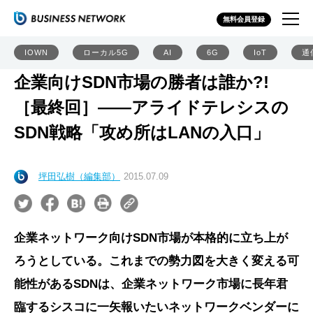
無料会員登録
IOWN
ローカル5G
AI
6G
IoT
通
企業向けSDN市場の勝者は誰か?!
［最終回］――アライドテレシスの
SDN戦略「攻め所はLANの入口」
坪田弘樹（編集部）
2015.07.09
企業ネットワーク向けSDN市場が本格的に立ち上が
ろうとしている。これまでの勢力図を大きく変える可
能性があるSDNは、企業ネットワーク市場に長年君
臨するシスコに一矢報いたいネットワークベンダーに