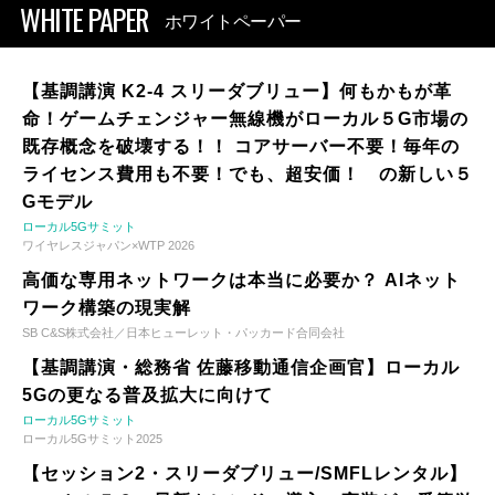
WHITE PAPER
ホワイトペーパー
【基調講演 K2-4 スリーダブリュー】何もかもが革
命！ゲームチェンジャー無線機がローカル５G市場の
既存概念を破壊する！！ コアサーバー不要！毎年の
ライセンス費用も不要！でも、超安価！ の新しい５
Gモデル
ローカル5Gサミット
ワイヤレスジャパン×WTP 2026
高価な専用ネットワークは本当に必要か？ AIネット
ワーク構築の現実解
SB C&S株式会社／日本ヒューレット・パッカード合同会社
【基調講演・総務省 佐藤移動通信企画官】ローカル
5Gの更なる普及拡大に向けて
ローカル5Gサミット
ローカル5Gサミット2025
【セッション2・スリーダブリュー/SMFLレンタル】