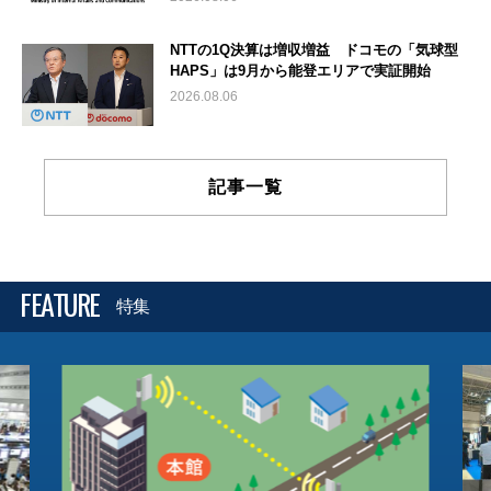
NTTの1Q決算は増収増益 ドコモの「気球型
HAPS」は9月から能登エリアで実証開始
2026.08.06
記事一覧
FEATURE
特集