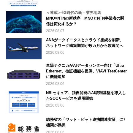
＜連載＞6G時代の新・業界地図
MNO×NTNの新秩序 MNOとNTN事業者の関
係は変化するか？
2026.08.07
ANAがエクイニクスとクラウド接続を刷新、
ネットワーク構築期間が数カ月から数週間へ
2026.08.06
東陽テクニカがAIデータセンター向け「Ultra
Ethernet」検証機能を提供、VIAVI TestCenter
に機能追加
2026.08.06
NRIセキュア、独自開発のAI統制基盤を導入し
たSOCサービスを運用開始
2026.08.06
総務省の「ワット・ビット連携関連実証」に7
機関が採択
2026.08.06