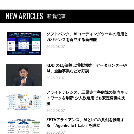
NEW ARTICLES
新着記事
ソフトバンク、AIコーディングツールの活用と
ガバナンスを両立する新機能
2026.08.07
KDDIの1Q決算は増収増益 データセンターや
AI、金融事業などが好調
2026.08.07
アライドテレシス、三原赤十字病院の院内ネッ
トワークを刷新 少人数運用でも安定稼働を支
援
2026.08.07
ZETAアライアンス、AIとIoTの共創を推進す
る 「Agentic IoT Lab」を設立
2026.08.07