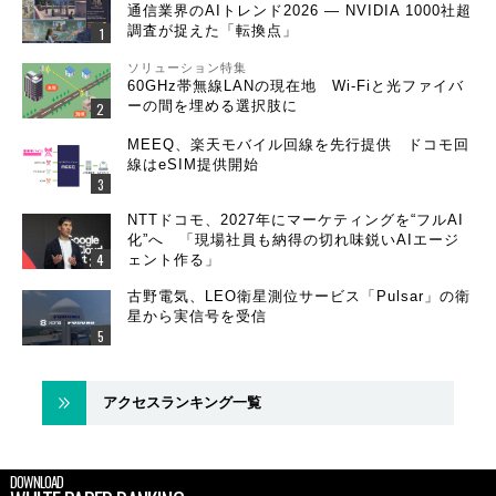
通信業界のAIトレンド2026 ― NVIDIA 1000社超
調査が捉えた「転換点」
ソリューション特集
60GHz帯無線LANの現在地 Wi-Fiと光ファイバ
ーの間を埋める選択肢に
MEEQ、楽天モバイル回線を先行提供 ドコモ回
線はeSIM提供開始
NTTドコモ、2027年にマーケティングを“フルAI
化”へ 「現場社員も納得の切れ味鋭いAIエージ
ェント作る」
古野電気、LEO衛星測位サービス「Pulsar」の衛
星から実信号を受信
アクセスランキング一覧
DOWNLOAD