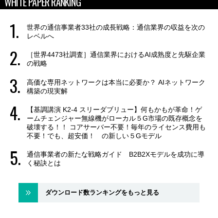
WHITE PAPER RANKING
世界の通信事業者33社の成長戦略：通信業界の収益を次の
レベルへ
［世界4473社調査］通信業界におけるAI成熟度と先駆企業
の戦略
高価な専用ネットワークは本当に必要か？ AIネットワーク
構築の現実解
【基調講演 K2-4 スリーダブリュー】何もかもが革命！ゲ
ームチェンジャー無線機がローカル５G市場の既存概念を
破壊する！！ コアサーバー不要！毎年のライセンス費用も
不要！でも、超安価！ の新しい５Gモデル
通信事業者の新たな戦略ガイド B2B2Xモデルを成功に導
く秘訣とは
ダウンロード数ランキングをもっと見る