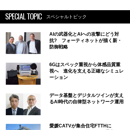
SPECIAL TOPIC
スペシャルトピック
AIの武器化とAIへの攻撃にどう対
抗? フォーティネットが描く新・
防御戦略
6Gはスペック重視から体感品質重
視へ 進化を支える正確なシミュレ
ーション
データ基盤とデジタルツインが支え
るAI時代の自律型ネットワーク運用
愛媛CATVが集合住宅FTTHに