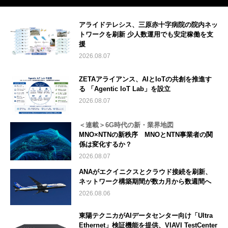
アライドテレシス、三原赤十字病院の院内ネッ
トワークを刷新 少人数運用でも安定稼働を支
援
2026.08.07
ZETAアライアンス、AIとIoTの共創を推進す
る 「Agentic IoT Lab」を設立
2026.08.07
＜連載＞6G時代の新・業界地図
MNO×NTNの新秩序 MNOとNTN事業者の関
係は変化するか？
2026.08.07
ANAがエクイニクスとクラウド接続を刷新、
ネットワーク構築期間が数カ月から数週間へ
2026.08.06
東陽テクニカがAIデータセンター向け「Ultra
Ethernet」検証機能を提供、VIAVI TestCenter