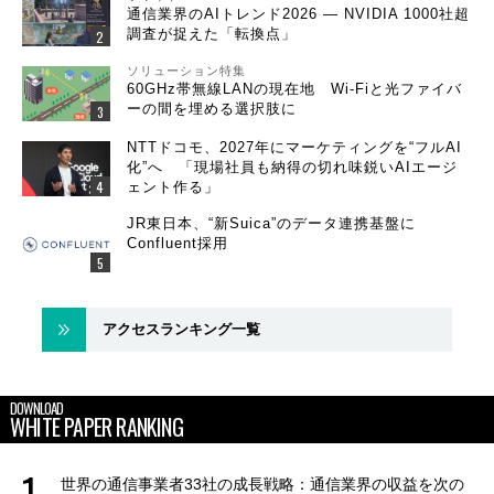
通信業界のAIトレンド2026 ― NVIDIA 1000社超
調査が捉えた「転換点」
ソリューション特集
60GHz帯無線LANの現在地 Wi-Fiと光ファイバ
ーの間を埋める選択肢に
NTTドコモ、2027年にマーケティングを“フルAI
化”へ 「現場社員も納得の切れ味鋭いAIエージ
ェント作る」
JR東日本、“新Suica”のデータ連携基盤に
Confluent採用
アクセスランキング一覧
DOWNLOAD
WHITE PAPER RANKING
世界の通信事業者33社の成長戦略：通信業界の収益を次の