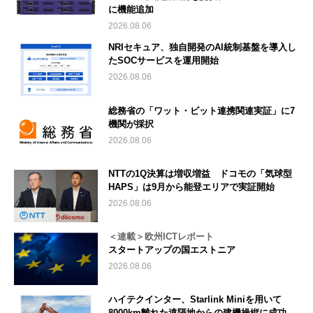
に機能追加
2026.08.06
NRIセキュア、独自開発のAI統制基盤を導入し
たSOCサービスを運用開始
2026.08.06
総務省の「ワット・ビット連携関連実証」に7
機関が採択
2026.08.06
NTTの1Q決算は増収増益 ドコモの「気球型
HAPS」は9月から能登エリアで実証開始
2026.08.06
＜連載＞欧州ICTレポート
スタートアップの国エストニア
2026.08.06
ハイテクインター、Starlink Miniを用いて
8000km離れた遠隔地からの建機操縦に成功