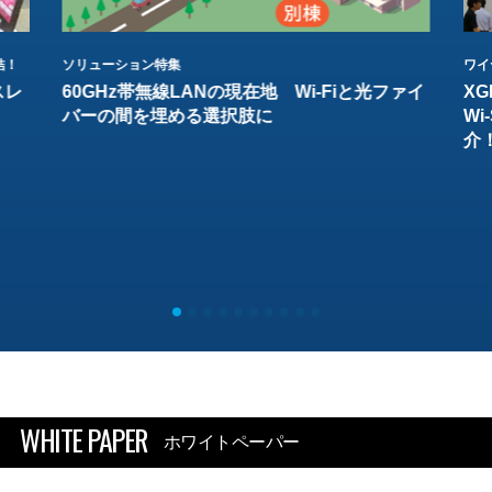
結！
ソリューション特集
ワイ
スレ
60GHz帯無線LANの現在地 Wi-Fiと光ファイ
XG
バーの間を埋める選択肢に
W
介
WHITE PAPER
ホワイトペーパー