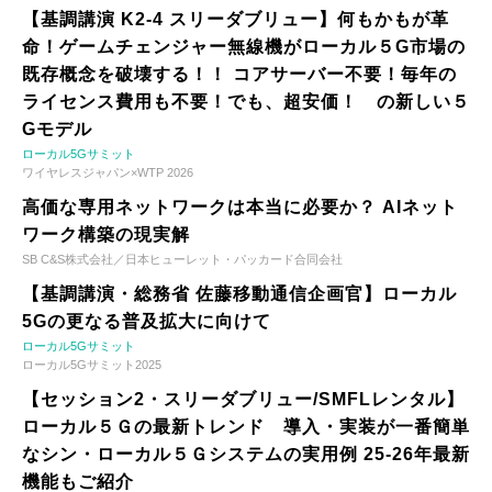
【基調講演 K2-4 スリーダブリュー】何もかもが革
命！ゲームチェンジャー無線機がローカル５G市場の
既存概念を破壊する！！ コアサーバー不要！毎年の
ライセンス費用も不要！でも、超安価！ の新しい５
Gモデル
ローカル5Gサミット
ワイヤレスジャパン×WTP 2026
高価な専用ネットワークは本当に必要か？ AIネット
ワーク構築の現実解
SB C&S株式会社／日本ヒューレット・パッカード合同会社
【基調講演・総務省 佐藤移動通信企画官】ローカル
5Gの更なる普及拡大に向けて
ローカル5Gサミット
ローカル5Gサミット2025
【セッション2・スリーダブリュー/SMFLレンタル】
ローカル５Ｇの最新トレンド 導入・実装が一番簡単
なシン・ローカル５Ｇシステムの実用例 25-26年最新
機能もご紹介