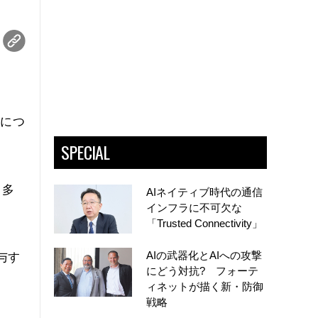
策につ
SPECIAL
、多
AIネイティブ時代の通信
インフラに不可欠な
「Trusted Connectivity」
AIの武器化とAIへの攻撃
与す
にどう対抗? フォーテ
ィネットが描く新・防御
戦略