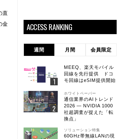
の直
の金
ACCESS RANKING
週間
月間
会員限定
MEEQ、楽天モバイル
回線を先行提供 ドコ
モ回線はeSIM提供開始
ホワイトペーパー
通信業界のAIトレンド
2026 ― NVIDIA 1000
社超調査が捉えた「転
換点」
ソリューション特集
60GHz帯無線LANの現