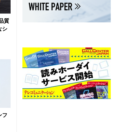
品質
なシ
ンフ