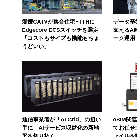
愛媛CATVが集合住宅FTTHに
データ基
Edgecore ECSスイッチを選定
支えるA
「コストもサイズも機能もちょ
ーク運用
うどいい」
通信事業者が「AI Grid」の担い
eSIM関
手に AIサービス収益化の新地
てお任せ
平を切り拓く
ァイルを