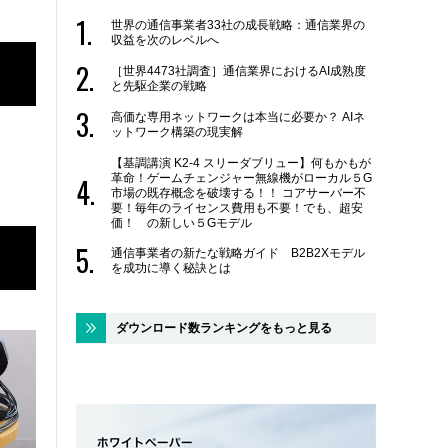
世界の通信事業者33社の成長戦略：通信業界の
収益を次のレベルへ
［世界4473社調査］通信業界におけるAI成熟度
と先駆企業の戦略
高価な専用ネットワークは本当に必要か？ AIネ
ットワーク構築の現実解
【基調講演 K2-4 スリーダブリュー】何もかもが
革命！ゲームチェンジャー無線機がローカル５G
市場の既存概念を破壊する！！ コアサーバー不
要！毎年のライセンス費用も不要！でも、超安
価！ の新しい５Gモデル
通信事業者の新たな戦略ガイド B2B2Xモデル
を成功に導く秘訣とは
ダウンロード数ランキングをもっと見る