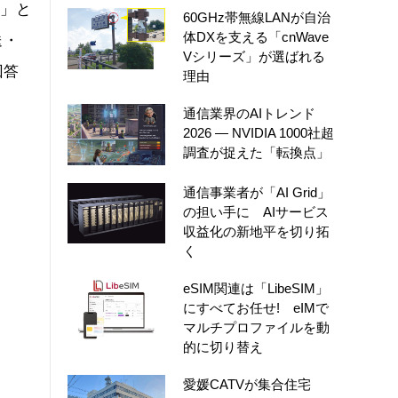
る」と
60GHz帯無線LANが自治
体DXを支える「cnWave
送・
Vシリーズ」が選ばれる
回答
理由
通信業界のAIトレンド
2026 ― NVIDIA 1000社超
調査が捉えた「転換点」
通信事業者が「AI Grid」
の担い手に AIサービス
収益化の新地平を切り拓
く
eSIM関連は「LibeSIM」
にすべてお任せ! eIMで
マルチプロファイルを動
的に切り替え
愛媛CATVが集合住宅