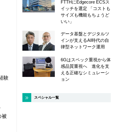
FTTHにEdgecore ECSス
イッチを選定 「コストも
サイズも機能もちょうど
いい」
データ基盤とデジタルツ
インが支えるAI時代の自
律型ネットワーク運用
6Gはスペック重視から体
感品質重視へ 進化を支
える正確なシミュレーシ
経験
ョン
スペシャル一覧
、
の被