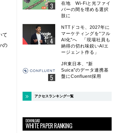
在地 Wi-Fiと光ファイ
バーの間を埋める選択
肢に
NTTドコモ、2027年に
マーケティングを“フル
いて
AI化”へ 「現場社員も
かの
納得の切れ味鋭いAIエ
ージェント作る」
JR東日本、“新
Suica”のデータ連携基
盤にConfluent採用
アクセスランキング一覧
DOWNLOAD
WHITE PAPER RANKING