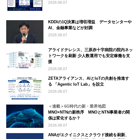
2026.08.07
KDDIの1Q決算は増収増益 データセンターや
AI、金融事業などが好調
2026.08.07
アライドテレシス、三原赤十字病院の院内ネッ
トワークを刷新 少人数運用でも安定稼働を支
援
2026.08.07
ZETAアライアンス、AIとIoTの共創を推進す
る 「Agentic IoT Lab」を設立
2026.08.07
＜連載＞6G時代の新・業界地図
MNO×NTNの新秩序 MNOとNTN事業者の関
係は変化するか？
2026.08.07
ANAがエクイニクスとクラウド接続を刷新、