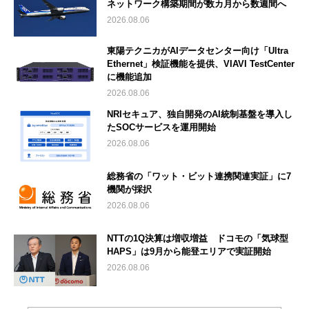
ネットワーク構築期間が数カ月から数週間へ
2026.08.06
東陽テクニカがAIデータセンター向け「Ultra
Ethernet」検証機能を提供、VIAVI TestCenter
に機能追加
2026.08.06
NRIセキュア、独自開発のAI統制基盤を導入し
たSOCサービスを運用開始
2026.08.06
総務省の「ワット・ビット連携関連実証」に7
機関が採択
2026.08.06
NTTの1Q決算は増収増益 ドコモの「気球型
HAPS」は9月から能登エリアで実証開始
2026.08.06