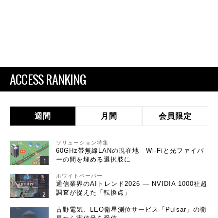
ACCESS RANKING
週間
月間
会員限定
ソリューション特集
60GHz帯無線LANの現在地 Wi-Fiと光ファイバ
ーの間を埋める選択肢に
ホワイトペーパー
通信業界のAIトレンド2026 ― NVIDIA 1000社超
調査が捉えた「転換点」
古野電気、LEO衛星測位サービス「Pulsar」の衛