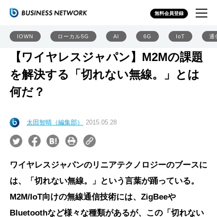
無料会員登録
IOWN
ローカル5G
AI
6G
IoT
通
【ワイヤレスジャパン】M2Mの課題
を解決する「切れない無線。」とは
何だ？
太田智晴（編集部）
2015.05.28
ワイヤレスジャパンのリニアテクノロジーのブースに
は、「切れない無線。」という言葉が踊っている。
M2M/IoT向けの無線通信技術には、ZigBeeや
Bluetoothなど様々な種類があるが、この「切れない