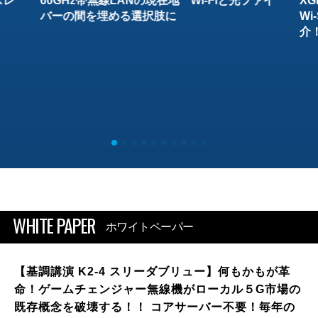
スレ
60GHz帯無線LANの現在地 Wi-Fiと光ファイ
XG
バーの間を埋める選択肢に
W
介
WHITE PAPER
ホワイトペーパー
【基調講演 K2-4 スリーダブリュー】何もかもが革
命！ゲームチェンジャー無線機がローカル５G市場の
既存概念を破壊する！！ コアサーバー不要！毎年の