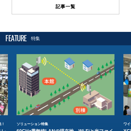
記事一覧
FEATURE
特集
結！
ソリューション特集
ワイ