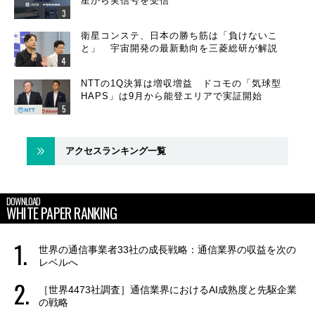
星から実信号を受信
衛星コンステ、日本の勝ち筋は「負けないこ
と」 宇宙開発の最新動向を三菱総研が解説
NTTの1Q決算は増収増益 ドコモの「気球型
HAPS」は9月から能登エリアで実証開始
アクセスランキング一覧
DOWNLOAD
WHITE PAPER RANKING
世界の通信事業者33社の成長戦略：通信業界の収益を次の
レベルへ
［世界4473社調査］通信業界におけるAI成熟度と先駆企業
の戦略