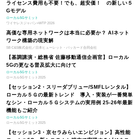
ライセンス費用も不要！でも、超安価！ の新しい５
Gモデル
ローカル5Gサミット
ワイヤレスジャパン×WTP 2026
高価な専用ネットワークは本当に必要か？ AIネット
ワーク構築の現実解
SB C&S株式会社／日本ヒューレット・パッカード合同会社
【基調講演・総務省 佐藤移動通信企画官】ローカル
5Gの更なる普及拡大に向けて
ローカル5Gサミット
ローカル5Gサミット2025
【セッション2・スリーダブリュー/SMFLレンタル】
ローカル５Ｇの最新トレンド 導入・実装が一番簡単
なシン・ローカル５Ｇシステムの実用例 25-26年最新
機能もご紹介
ローカル5Gサミット
ローカル5Gサミット2025
【セッション3・京セラみらいエンビジョン】高性能