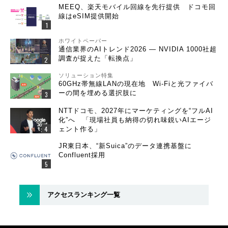
MEEQ、楽天モバイル回線を先行提供 ドコモ回
線はeSIM提供開始
ホワイトペーパー
通信業界のAIトレンド2026 ― NVIDIA 1000社超
調査が捉えた「転換点」
ソリューション特集
60GHz帯無線LANの現在地 Wi-Fiと光ファイバ
ーの間を埋める選択肢に
NTTドコモ、2027年にマーケティングを“フルAI
化”へ 「現場社員も納得の切れ味鋭いAIエージ
ェント作る」
JR東日本、“新Suica”のデータ連携基盤に
Confluent採用
アクセスランキング一覧