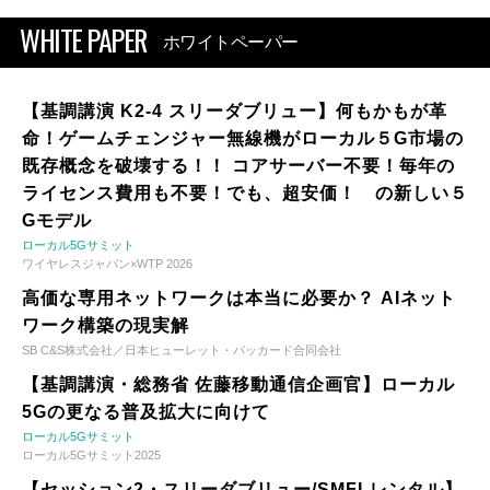
WHITE PAPER
ホワイトペーパー
【基調講演 K2-4 スリーダブリュー】何もかもが革
命！ゲームチェンジャー無線機がローカル５G市場の
既存概念を破壊する！！ コアサーバー不要！毎年の
ライセンス費用も不要！でも、超安価！ の新しい５
Gモデル
ローカル5Gサミット
ワイヤレスジャパン×WTP 2026
高価な専用ネットワークは本当に必要か？ AIネット
ワーク構築の現実解
SB C&S株式会社／日本ヒューレット・パッカード合同会社
【基調講演・総務省 佐藤移動通信企画官】ローカル
5Gの更なる普及拡大に向けて
ローカル5Gサミット
ローカル5Gサミット2025
【セッション2・スリーダブリュー/SMFLレンタル】