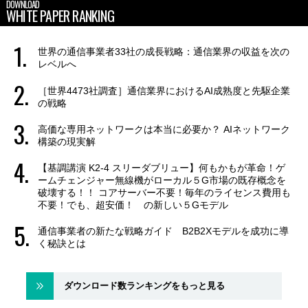
DOWNLOAD
WHITE PAPER RANKING
世界の通信事業者33社の成長戦略：通信業界の収益を次の
レベルへ
［世界4473社調査］通信業界におけるAI成熟度と先駆企業
の戦略
高価な専用ネットワークは本当に必要か？ AIネットワーク
構築の現実解
【基調講演 K2-4 スリーダブリュー】何もかもが革命！ゲ
ームチェンジャー無線機がローカル５G市場の既存概念を
破壊する！！ コアサーバー不要！毎年のライセンス費用も
不要！でも、超安価！ の新しい５Gモデル
通信事業者の新たな戦略ガイド B2B2Xモデルを成功に導
く秘訣とは
ダウンロード数ランキングをもっと見る