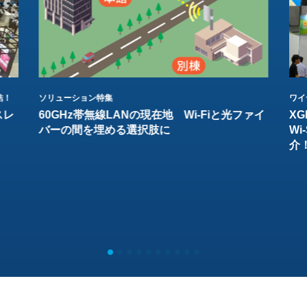
結！
ソリューション特集
ワイ
スレ
60GHz帯無線LANの現在地 Wi-Fiと光ファイ
XG
バーの間を埋める選択肢に
W
介