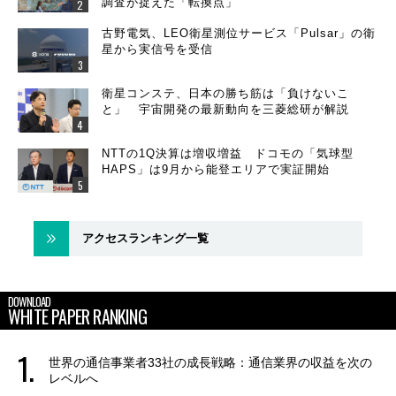
調査が捉えた「転換点」
古野電気、LEO衛星測位サービス「Pulsar」の衛
星から実信号を受信
衛星コンステ、日本の勝ち筋は「負けないこ
と」 宇宙開発の最新動向を三菱総研が解説
NTTの1Q決算は増収増益 ドコモの「気球型
HAPS」は9月から能登エリアで実証開始
アクセスランキング一覧
DOWNLOAD
WHITE PAPER RANKING
世界の通信事業者33社の成長戦略：通信業界の収益を次の
レベルへ