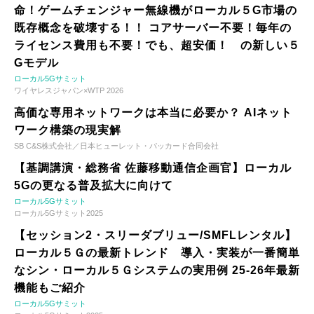
命！ゲームチェンジャー無線機がローカル５G市場の
既存概念を破壊する！！ コアサーバー不要！毎年の
ライセンス費用も不要！でも、超安価！ の新しい５
Gモデル
ローカル5Gサミット
ワイヤレスジャパン×WTP 2026
高価な専用ネットワークは本当に必要か？ AIネット
ワーク構築の現実解
SB C&S株式会社／日本ヒューレット・パッカード合同会社
【基調講演・総務省 佐藤移動通信企画官】ローカル
5Gの更なる普及拡大に向けて
ローカル5Gサミット
ローカル5Gサミット2025
【セッション2・スリーダブリュー/SMFLレンタル】
ローカル５Ｇの最新トレンド 導入・実装が一番簡単
なシン・ローカル５Ｇシステムの実用例 25-26年最新
機能もご紹介
ローカル5Gサミット