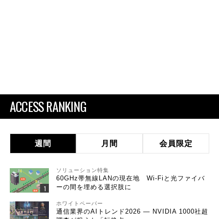
ACCESS RANKING
週間
月間
会員限定
ソリューション特集
60GHz帯無線LANの現在地 Wi-Fiと光ファイバ
ーの間を埋める選択肢に
ホワイトペーパー
通信業界のAIトレンド2026 ― NVIDIA 1000社超