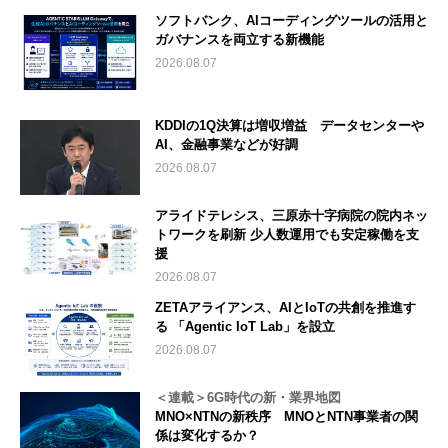
ソフトバンク、AIコーディングツールの活用と
ガバナンスを両立する新機能
2026.08.07
KDDIの1Q決算は増収増益 データセンターや
AI、金融事業などが好調
2026.08.07
アライドテレシス、三原赤十字病院の院内ネッ
トワークを刷新 少人数運用でも安定稼働を支
援
2026.08.07
ZETAアライアンス、AIとIoTの共創を推進す
る 「Agentic IoT Lab」を設立
2026.08.07
＜連載＞6G時代の新・業界地図
MNO×NTNの新秩序 MNOとNTN事業者の関
係は変化するか？