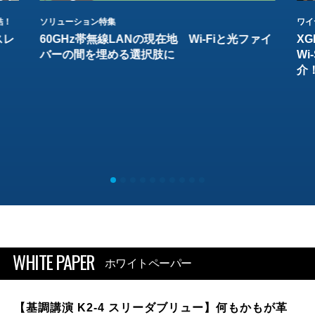
結！
ソリューション特集
ワイ
スレ
60GHz帯無線LANの現在地 Wi-Fiと光ファイ
XG
バーの間を埋める選択肢に
W
介
WHITE PAPER
ホワイトペーパー
【基調講演 K2-4 スリーダブリュー】何もかもが革