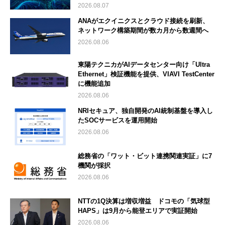
2026.08.07
ANAがエクイニクスとクラウド接続を刷新、
ネットワーク構築期間が数カ月から数週間へ
2026.08.06
東陽テクニカがAIデータセンター向け「Ultra
Ethernet」検証機能を提供、VIAVI TestCenter
に機能追加
2026.08.06
NRIセキュア、独自開発のAI統制基盤を導入し
たSOCサービスを運用開始
2026.08.06
総務省の「ワット・ビット連携関連実証」に7
機関が採択
2026.08.06
NTTの1Q決算は増収増益 ドコモの「気球型
HAPS」は9月から能登エリアで実証開始
2026.08.06