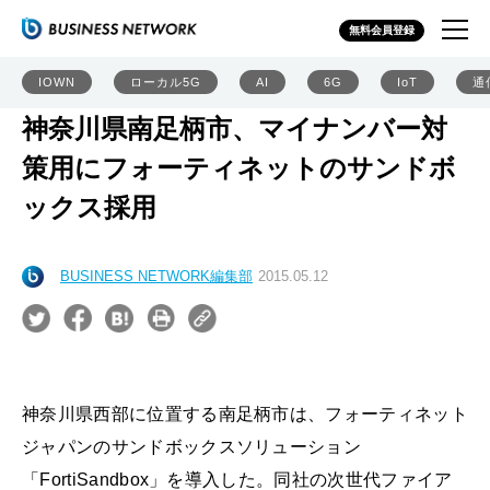
無料会員登録
IOWN
ローカル5G
AI
6G
IoT
通
神奈川県南足柄市、マイナンバー対
策用にフォーティネットのサンドボ
ックス採用
BUSINESS NETWORK編集部
2015.05.12
神奈川県西部に位置する南足柄市は、フォーティネット
ジャパンのサンドボックスソリューション
「FortiSandbox」を導入した。同社の次世代ファイア