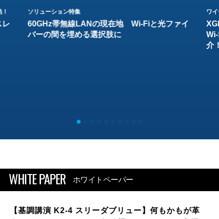
結！
ソリューション特集
ワイ
スレ
60GHz帯無線LANの現在地 Wi-Fiと光ファイ
XG
バーの間を埋める選択肢に
W
介
WHITE PAPER
ホワイトペーパー
【基調講演 K2-4 スリーダブリュー】何もかもが革