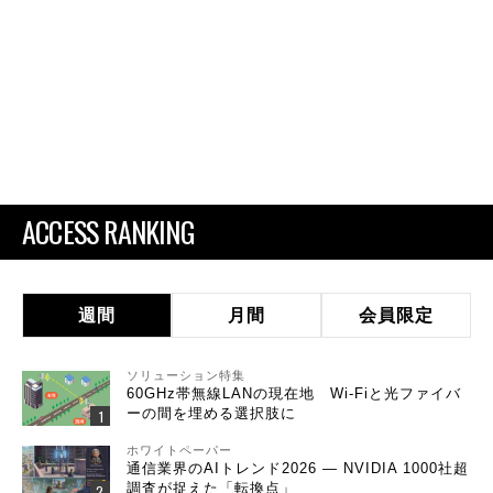
ACCESS RANKING
週間
月間
会員限定
ソリューション特集
60GHz帯無線LANの現在地 Wi-Fiと光ファイバ
ーの間を埋める選択肢に
ホワイトペーパー
通信業界のAIトレンド2026 ― NVIDIA 1000社超
調査が捉えた「転換点」