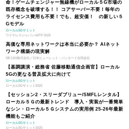
命！ゲームチェンジャー無線機がローカル５G市場の
既存概念を破壊する！！ コアサーバー不要！毎年の
ライセンス費用も不要！でも、超安価！ の新しい５
Gモデル
ローカル5Gサミット
ワイヤレスジャパン×WTP 2026
高価な専用ネットワークは本当に必要か？ AIネット
ワーク構築の現実解
SB C&S株式会社／日本ヒューレット・パッカード合同会社
【基調講演・総務省 佐藤移動通信企画官】ローカル
5Gの更なる普及拡大に向けて
ローカル5Gサミット
ローカル5Gサミット2025
【セッション2・スリーダブリュー/SMFLレンタル】
ローカル５Ｇの最新トレンド 導入・実装が一番簡単
なシン・ローカル５Ｇシステムの実用例 25-26年最新
機能もご紹介
ローカル5Gサミット
ローカル5Gサミット2025