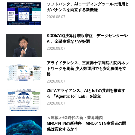
ソフトバンク、AIコーディングツールの活用と
ガバナンスを両立する新機能
2026.08.07
KDDIの1Q決算は増収増益 データセンターや
AI、金融事業などが好調
2026.08.07
アライドテレシス、三原赤十字病院の院内ネッ
トワークを刷新 少人数運用でも安定稼働を支
援
2026.08.07
ZETAアライアンス、AIとIoTの共創を推進す
る 「Agentic IoT Lab」を設立
2026.08.07
＜連載＞6G時代の新・業界地図
MNO×NTNの新秩序 MNOとNTN事業者の関
係は変化するか？