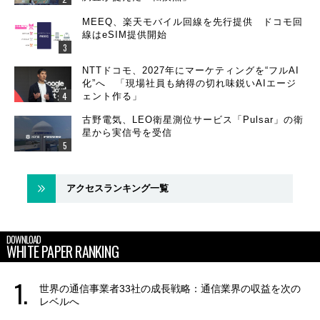
MEEQ、楽天モバイル回線を先行提供 ドコモ回
線はeSIM提供開始
NTTドコモ、2027年にマーケティングを“フルAI
化”へ 「現場社員も納得の切れ味鋭いAIエージ
ェント作る」
古野電気、LEO衛星測位サービス「Pulsar」の衛
星から実信号を受信
アクセスランキング一覧
DOWNLOAD
WHITE PAPER RANKING
世界の通信事業者33社の成長戦略：通信業界の収益を次の
レベルへ