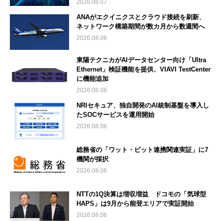
2026.08.07
ANAがエクイニクスとクラウド接続を刷新、
ネットワーク構築期間が数カ月から数週間へ
2026.08.06
東陽テクニカがAIデータセンター向け「Ultra
Ethernet」検証機能を提供、VIAVI TestCenter
に機能追加
2026.08.06
NRIセキュア、独自開発のAI統制基盤を導入し
たSOCサービスを運用開始
2026.08.06
総務省の「ワット・ビット連携関連実証」に7
機関が採択
2026.08.06
NTTの1Q決算は増収増益 ドコモの「気球型
HAPS」は9月から能登エリアで実証開始
2026.08.06