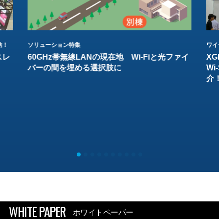
結！
ソリューション特集
ワイ
スレ
60GHz帯無線LANの現在地 Wi-Fiと光ファイ
XG
バーの間を埋める選択肢に
W
介
WHITE PAPER
ホワイトペーパー