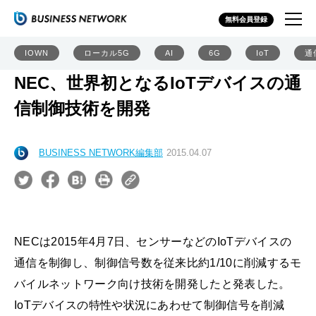
無料会員登録
IOWN
ローカル5G
AI
6G
IoT
通
NEC、世界初となるIoTデバイスの通
信制御技術を開発
BUSINESS NETWORK編集部
2015.04.07
NECは2015年4月7日、センサーなどのIoTデバイスの
通信を制御し、制御信号数を従来比約1/10に削減するモ
バイルネットワーク向け技術を開発したと発表した。
IoTデバイスの特性や状況にあわせて制御信号を削減