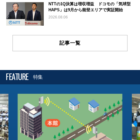
NTTの1Q決算は増収増益 ドコモの「気球型
HAPS」は9月から能登エリアで実証開始
2026.08.06
記事一覧
FEATURE
特集