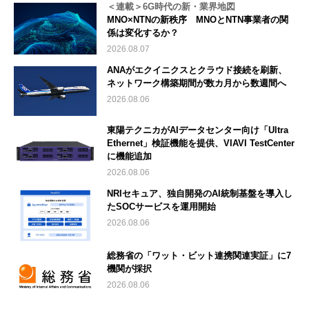
＜連載＞6G時代の新・業界地図
MNO×NTNの新秩序 MNOとNTN事業者の関
係は変化するか？
2026.08.07
ANAがエクイニクスとクラウド接続を刷新、
ネットワーク構築期間が数カ月から数週間へ
2026.08.06
東陽テクニカがAIデータセンター向け「Ultra
Ethernet」検証機能を提供、VIAVI TestCenter
に機能追加
2026.08.06
NRIセキュア、独自開発のAI統制基盤を導入し
たSOCサービスを運用開始
2026.08.06
総務省の「ワット・ビット連携関連実証」に7
機関が採択
2026.08.06