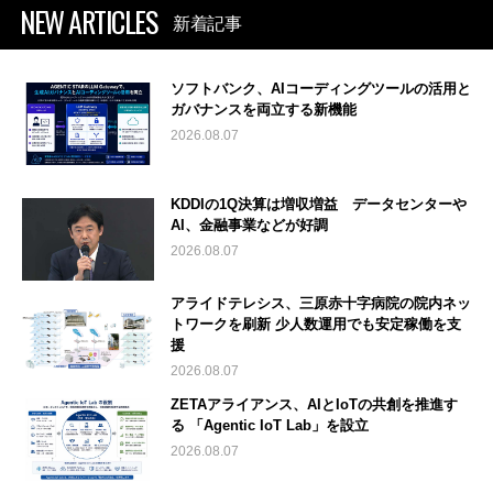
NEW ARTICLES
新着記事
ソフトバンク、AIコーディングツールの活用と
ガバナンスを両立する新機能
2026.08.07
KDDIの1Q決算は増収増益 データセンターや
AI、金融事業などが好調
2026.08.07
アライドテレシス、三原赤十字病院の院内ネッ
トワークを刷新 少人数運用でも安定稼働を支
援
2026.08.07
ZETAアライアンス、AIとIoTの共創を推進す
る 「Agentic IoT Lab」を設立
2026.08.07