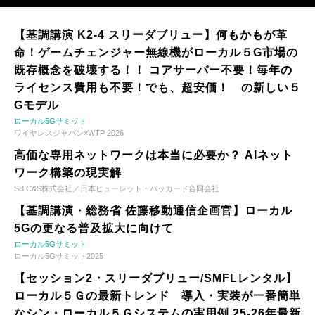
【基調講演 K2-4 スリーダブリュー】何もかもが革
命！ゲームチェンジャー無線機がローカル５G市場の
既存概念を破壊する！！ コアサーバー不要！毎年の
ライセンス費用も不要！でも、超安価！ の新しい５
Gモデル
ローカル5Gサミット
ワイヤレスジャパン×WTP 2026
高価な専用ネットワークは本当に必要か？ AIネット
ワーク構築の現実解
SB C&S株式会社／日本ヒューレット・パッカード合同会社
【基調講演・総務省 佐藤移動通信企画官】ローカル
5Gの更なる普及拡大に向けて
ローカル5Gサミット
ローカル5Gサミット2025
【セッション2・スリーダブリュー/SMFLレンタル】
ローカル５Ｇの最新トレンド 導入・実装が一番簡単
なシン・ローカル５Ｇシステムの実用例 25-26年最新