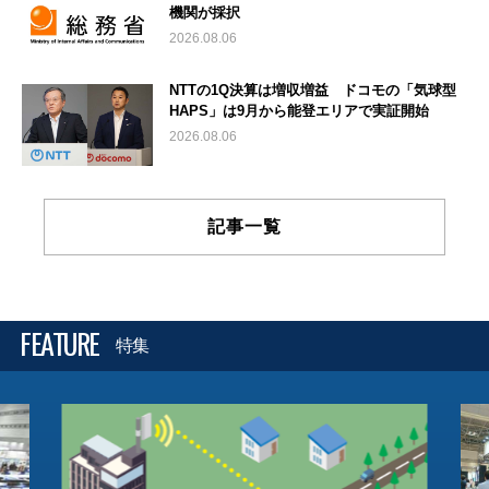
機関が採択
2026.08.06
NTTの1Q決算は増収増益 ドコモの「気球型
HAPS」は9月から能登エリアで実証開始
2026.08.06
記事一覧
FEATURE
特集