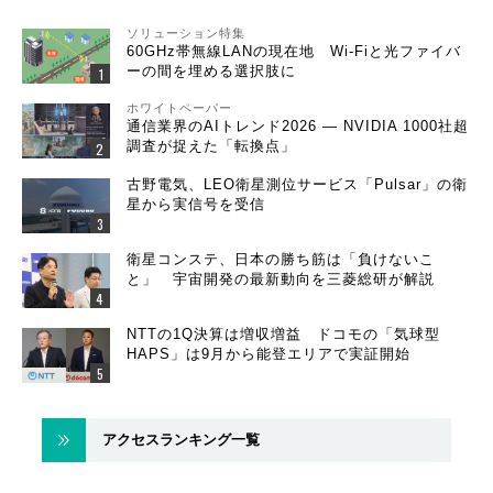
ソリューション特集
60GHz帯無線LANの現在地 Wi-Fiと光ファイバ
ーの間を埋める選択肢に
ホワイトペーパー
通信業界のAIトレンド2026 ― NVIDIA 1000社超
調査が捉えた「転換点」
古野電気、LEO衛星測位サービス「Pulsar」の衛
星から実信号を受信
衛星コンステ、日本の勝ち筋は「負けないこ
と」 宇宙開発の最新動向を三菱総研が解説
NTTの1Q決算は増収増益 ドコモの「気球型
HAPS」は9月から能登エリアで実証開始
アクセスランキング一覧