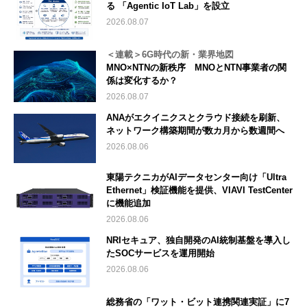
る 「Agentic IoT Lab」を設立
2026.08.07
＜連載＞6G時代の新・業界地図
MNO×NTNの新秩序 MNOとNTN事業者の関
係は変化するか？
2026.08.07
ANAがエクイニクスとクラウド接続を刷新、
ネットワーク構築期間が数カ月から数週間へ
2026.08.06
東陽テクニカがAIデータセンター向け「Ultra
Ethernet」検証機能を提供、VIAVI TestCenter
に機能追加
2026.08.06
NRIセキュア、独自開発のAI統制基盤を導入し
たSOCサービスを運用開始
2026.08.06
総務省の「ワット・ビット連携関連実証」に7