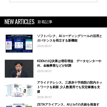
NEW ARTICLES
新着記事
ソフトバンク、AIコーディングツールの活用と
ガバナンスを両立する新機能
2026.08.07
KDDIの1Q決算は増収増益 データセンターや
AI、金融事業などが好調
2026.08.07
アライドテレシス、三原赤十字病院の院内ネッ
トワークを刷新 少人数運用でも安定稼働を支
援
2026.08.07
ZETAアライアンス、AIとIoTの共創を推進す