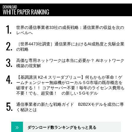
DOWNLOAD
WHITE PAPER RANKING
世界の通信事業者33社の成長戦略：通信業界の収益を次の
レベルへ
［世界4473社調査］通信業界におけるAI成熟度と先駆企業
の戦略
高価な専用ネットワークは本当に必要か？ AIネットワーク
構築の現実解
【基調講演 K2-4 スリーダブリュー】何もかもが革命！ゲ
ームチェンジャー無線機がローカル５G市場の既存概念を
破壊する！！ コアサーバー不要！毎年のライセンス費用も
不要！でも、超安価！ の新しい５Gモデル
通信事業者の新たな戦略ガイド B2B2Xモデルを成功に導
く秘訣とは
ダウンロード数ランキングをもっと見る