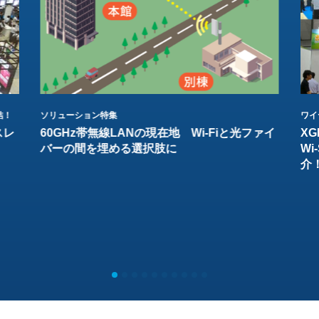
結！
ソリューション特集
ワイ
スレ
60GHz帯無線LANの現在地 Wi-Fiと光ファイ
XG
バーの間を埋める選択肢に
W
介