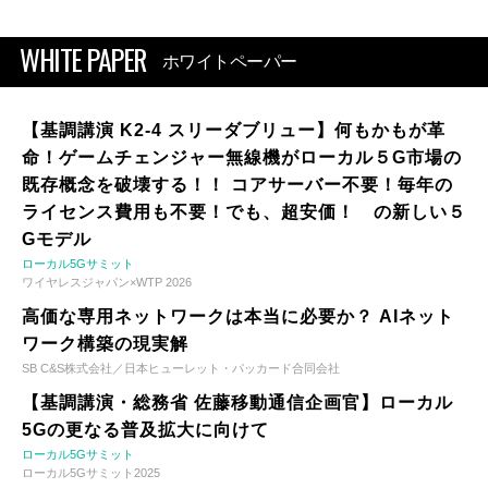
WHITE PAPER
ホワイトペーパー
【基調講演 K2-4 スリーダブリュー】何もかもが革
命！ゲームチェンジャー無線機がローカル５G市場の
既存概念を破壊する！！ コアサーバー不要！毎年の
ライセンス費用も不要！でも、超安価！ の新しい５
Gモデル
ローカル5Gサミット
ワイヤレスジャパン×WTP 2026
高価な専用ネットワークは本当に必要か？ AIネット
ワーク構築の現実解
SB C&S株式会社／日本ヒューレット・パッカード合同会社
【基調講演・総務省 佐藤移動通信企画官】ローカル
5Gの更なる普及拡大に向けて
ローカル5Gサミット
ローカル5Gサミット2025