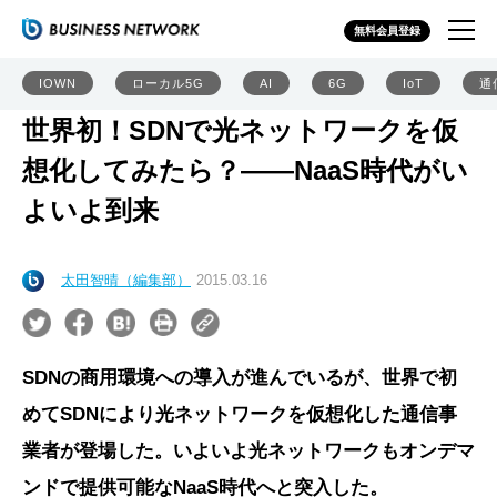
無料会員登録
IOWN
ローカル5G
AI
6G
IoT
通
世界初！SDNで光ネットワークを仮
想化してみたら？――NaaS時代がい
よいよ到来
太田智晴（編集部）
2015.03.16
SDNの商用環境への導入が進んでいるが、世界で初
めてSDNにより光ネットワークを仮想化した通信事
業者が登場した。いよいよ光ネットワークもオンデマ
ンドで提供可能なNaaS時代へと突入した。