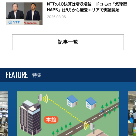
NTTの1Q決算は増収増益 ドコモの「気球型
HAPS」は9月から能登エリアで実証開始
2026.08.06
記事一覧
FEATURE
特集