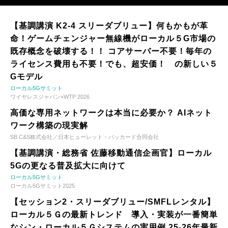
【基調講演 K2-4 スリーダブリュー】何もかもが革
命！ゲームチェンジャー無線機がローカル５G市場の
既存概念を破壊する！！ コアサーバー不要！毎年の
ライセンス費用も不要！でも、超安価！ の新しい５
Gモデル
ローカル5Gサミット
ワイヤレスジャパン×WTP 2026
高価な専用ネットワークは本当に必要か？ AIネット
ワーク構築の現実解
SB C&S株式会社／日本ヒューレット・パッカード合同会社
【基調講演・総務省 佐藤移動通信企画官】ローカル
5Gの更なる普及拡大に向けて
ローカル5Gサミット
ローカル5Gサミット2025
【セッション2・スリーダブリュー/SMFLレンタル】
ローカル５Ｇの最新トレンド 導入・実装が一番簡単
なシン・ローカル５Ｇシステムの実用例 25-26年最新