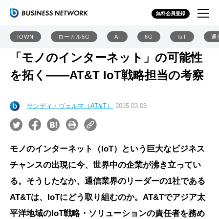
無料会員登録
IOWN
ローカル5G
AI
6G
IoT
通
「モノのインターネット」の可能性
を拓く――AT&T IoT戦略担当の考察
サンディ・ヴェルマ（AT&T）
2015.03.03
モノのインターネット（IoT）という巨大なビジネス
チャンスの出現に今、世界中の企業が沸き立ってい
る。そうしたなか、通信業界のリーダーの1社である
AT&Tは、IoTにどう取り組むのか。AT&Tでアジア太
平洋地域のIoT戦略・ソリューションの責任者を務め