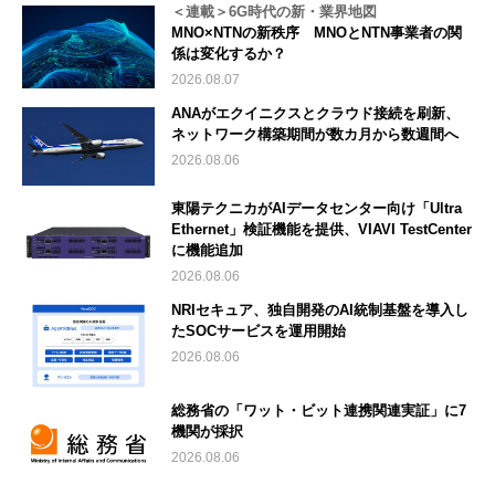
＜連載＞6G時代の新・業界地図
MNO×NTNの新秩序 MNOとNTN事業者の関
係は変化するか？
2026.08.07
ANAがエクイニクスとクラウド接続を刷新、
ネットワーク構築期間が数カ月から数週間へ
2026.08.06
東陽テクニカがAIデータセンター向け「Ultra
Ethernet」検証機能を提供、VIAVI TestCenter
に機能追加
2026.08.06
NRIセキュア、独自開発のAI統制基盤を導入し
たSOCサービスを運用開始
2026.08.06
総務省の「ワット・ビット連携関連実証」に7
機関が採択
2026.08.06