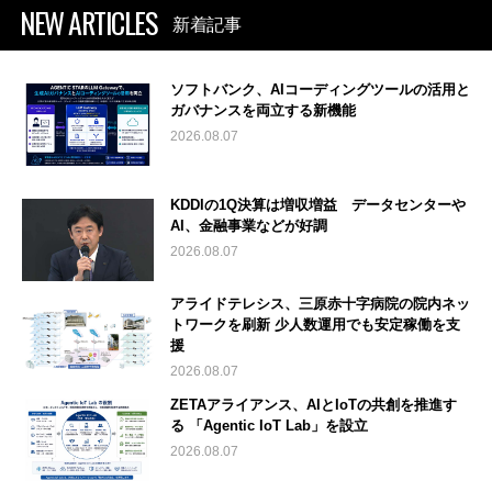
NEW ARTICLES
新着記事
ソフトバンク、AIコーディングツールの活用と
ガバナンスを両立する新機能
2026.08.07
KDDIの1Q決算は増収増益 データセンターや
AI、金融事業などが好調
2026.08.07
アライドテレシス、三原赤十字病院の院内ネッ
トワークを刷新 少人数運用でも安定稼働を支
援
2026.08.07
ZETAアライアンス、AIとIoTの共創を推進す
る 「Agentic IoT Lab」を設立
2026.08.07