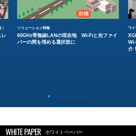
結！
ソリューション特集
ワイ
スレ
60GHz帯無線LANの現在地 Wi-Fiと光ファイ
XG
バーの間を埋める選択肢に
W
介
WHITE PAPER
ホワイトペーパー