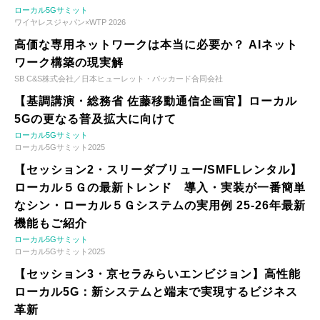
ローカル5Gサミット
ワイヤレスジャパン×WTP 2026
高価な専用ネットワークは本当に必要か？ AIネット
ワーク構築の現実解
SB C&S株式会社／日本ヒューレット・パッカード合同会社
【基調講演・総務省 佐藤移動通信企画官】ローカル
5Gの更なる普及拡大に向けて
ローカル5Gサミット
ローカル5Gサミット2025
【セッション2・スリーダブリュー/SMFLレンタル】
ローカル５Ｇの最新トレンド 導入・実装が一番簡単
なシン・ローカル５Ｇシステムの実用例 25-26年最新
機能もご紹介
ローカル5Gサミット
ローカル5Gサミット2025
【セッション3・京セラみらいエンビジョン】高性能
ローカル5G：新システムと端末で実現するビジネス
革新