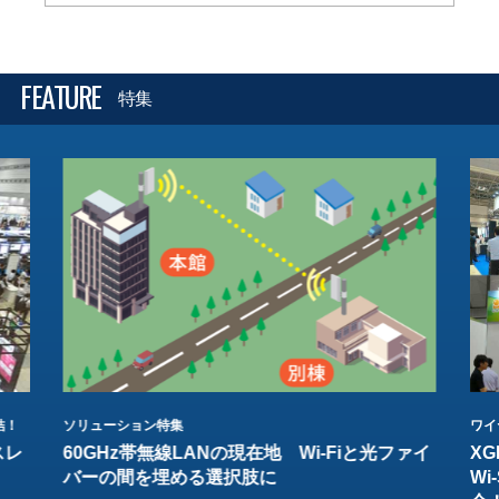
FEATURE
特集
結！
ソリューション特集
ワイ
スレ
60GHz帯無線LANの現在地 Wi-Fiと光ファイ
XG
バーの間を埋める選択肢に
W