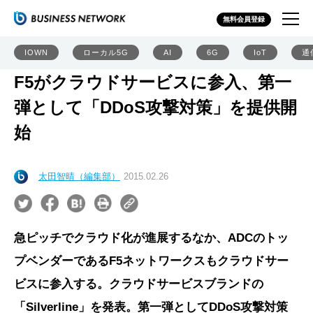
無料会員登録
IOWN
ローカル5G
AI
6G
IoT
通
F5がクラウドサービスに参入、第一
弾として「DDoS攻撃対策」を提供開
始
太田智晴（編集部）
2015.02.26
急ピッチでクラウド化が進展するなか、ADCのトッ
プベンダーであるF5ネットワークスもクラウドサー
ビスに参入する。クラウドサービスブランドの
「Silverline」を発表。第一弾としてDDoS攻撃対策