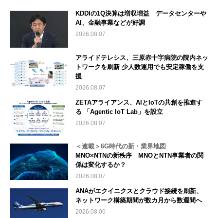
KDDIの1Q決算は増収増益 データセンターや
AI、金融事業などが好調
2026.08.07
アライドテレシス、三原赤十字病院の院内ネッ
トワークを刷新 少人数運用でも安定稼働を支
援
2026.08.07
ZETAアライアンス、AIとIoTの共創を推進す
る 「Agentic IoT Lab」を設立
2026.08.07
＜連載＞6G時代の新・業界地図
MNO×NTNの新秩序 MNOとNTN事業者の関
係は変化するか？
2026.08.07
ANAがエクイニクスとクラウド接続を刷新、
ネットワーク構築期間が数カ月から数週間へ
2026.08.06