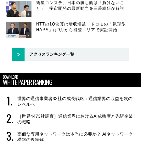
衛星コンステ、日本の勝ち筋は「負けないこ
と」 宇宙開発の最新動向を三菱総研が解説
NTTの1Q決算は増収増益 ドコモの「気球型
HAPS」は9月から能登エリアで実証開始
アクセスランキング一覧
DOWNLOAD
WHITE PAPER RANKING
世界の通信事業者33社の成長戦略：通信業界の収益を次の
レベルへ
［世界4473社調査］通信業界におけるAI成熟度と先駆企業
の戦略
高価な専用ネットワークは本当に必要か？ AIネットワーク
構築の現実解