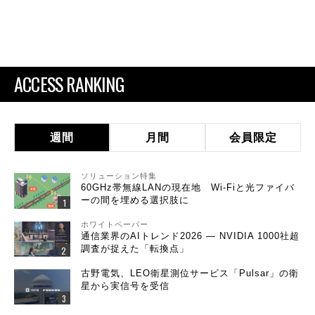
ACCESS RANKING
週間
月間
会員限定
ソリューション特集
60GHz帯無線LANの現在地 Wi-Fiと光ファイバ
ーの間を埋める選択肢に
ホワイトペーパー
通信業界のAIトレンド2026 ― NVIDIA 1000社超
調査が捉えた「転換点」
古野電気、LEO衛星測位サービス「Pulsar」の衛
星から実信号を受信