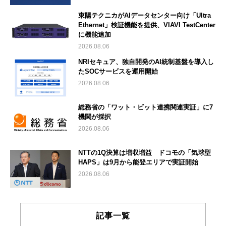
東陽テクニカがAIデータセンター向け「Ultra
Ethernet」検証機能を提供、VIAVI TestCenter
に機能追加
2026.08.06
NRIセキュア、独自開発のAI統制基盤を導入し
たSOCサービスを運用開始
2026.08.06
総務省の「ワット・ビット連携関連実証」に7
機関が採択
2026.08.06
NTTの1Q決算は増収増益 ドコモの「気球型
HAPS」は9月から能登エリアで実証開始
2026.08.06
記事一覧