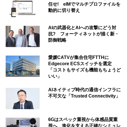
任せ! eIMでマルチプロファイルを
動的に切り替え
AIの武器化とAIへの攻撃にどう対
抗? フォーティネットが描く新・
防御戦略
愛媛CATVが集合住宅FTTHに
Edgecore ECSスイッチを選定
「コストもサイズも機能もちょうど
いい」
AIネイティブ時代の通信インフラに
不可欠な「Trusted Connectivity」
6Gはスペック重視から体感品質重
視へ 進化を支える正確なシミュレ