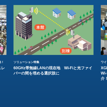
結！
ソリューション特集
ワイ
スレ
60GHz帯無線LANの現在地 Wi-Fiと光ファイ
XG
バーの間を埋める選択肢に
W
介