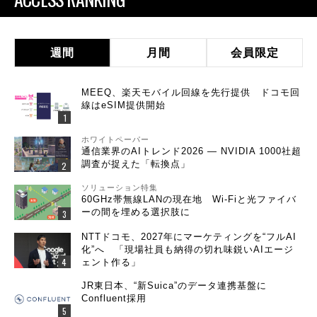
週間
月間
会員限定
MEEQ、楽天モバイル回線を先行提供 ドコモ回
線はeSIM提供開始
ホワイトペーパー
通信業界のAIトレンド2026 ― NVIDIA 1000社超
調査が捉えた「転換点」
ソリューション特集
60GHz帯無線LANの現在地 Wi-Fiと光ファイバ
ーの間を埋める選択肢に
NTTドコモ、2027年にマーケティングを“フルAI
化”へ 「現場社員も納得の切れ味鋭いAIエージ
ェント作る」
JR東日本、“新Suica”のデータ連携基盤に
Confluent採用