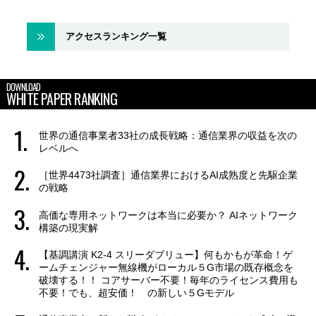
アクセスランキング一覧
DOWNLOAD
WHITE PAPER RANKING
世界の通信事業者33社の成長戦略：通信業界の収益を次の
レベルへ
［世界4473社調査］通信業界におけるAI成熟度と先駆企業
の戦略
高価な専用ネットワークは本当に必要か？ AIネットワーク
構築の現実解
【基調講演 K2-4 スリーダブリュー】何もかもが革命！ゲ
ームチェンジャー無線機がローカル５G市場の既存概念を
破壊する！！ コアサーバー不要！毎年のライセンス費用も
不要！でも、超安価！ の新しい５Gモデル