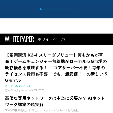
WHITE PAPER
ホワイトペーパー
【基調講演 K2-4 スリーダブリュー】何もかもが革
命！ゲームチェンジャー無線機がローカル５G市場の
既存概念を破壊する！！ コアサーバー不要！毎年の
ライセンス費用も不要！でも、超安価！ の新しい５
Gモデル
ローカル5Gサミット
ワイヤレスジャパン×WTP 2026
高価な専用ネットワークは本当に必要か？ AIネット
ワーク構築の現実解
SB C&S株式会社／日本ヒューレット・パッカード合同会社