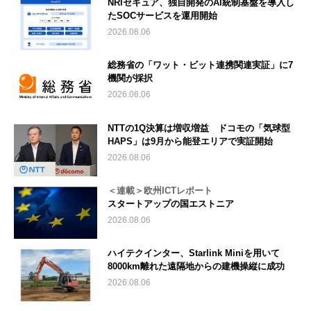
NRIセキュア、独自開発のAI統制基盤を導入し
たSOCサービスを運用開始
2026.08.06
総務省の「ワット・ビット連携関連実証」に7
機関が採択
2026.08.06
NTTの1Q決算は増収増益 ドコモの「気球型
HAPS」は9月から能登エリアで実証開始
2026.08.06
＜連載＞欧州ICTレポート
スタートアップの国エストニア
2026.08.06
ハイテクインター、Starlink Miniを用いて
8000km離れた遠隔地からの建機操縦に成功
2026.08.06