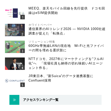
MEEQ、楽天モバイル回線を先行提供 ドコモ回
線はeSIM提供開始
ホワイトペーパー
通信業界のAIトレンド2026 ― NVIDIA 1000社超
調査が捉えた「転換点」
ソリューション特集
60GHz帯無線LANの現在地 Wi-Fiと光ファイバ
ーの間を埋める選択肢に
NTTドコモ、2027年にマーケティングを“フルAI
化”へ 「現場社員も納得の切れ味鋭いAIエージ
ェント作る」
JR東日本、“新Suica”のデータ連携基盤に
Confluent採用
アクセスランキング一覧