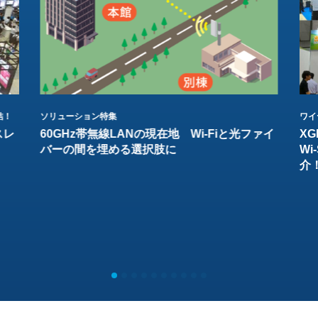
結！
ソリューション特集
ワイ
スレ
60GHz帯無線LANの現在地 Wi-Fiと光ファイ
XG
バーの間を埋める選択肢に
W
介