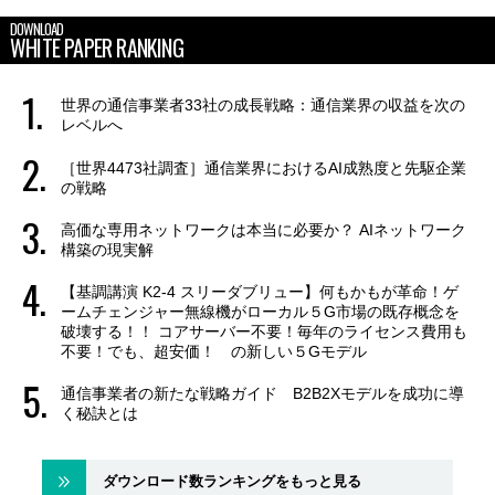
DOWNLOAD
WHITE PAPER RANKING
世界の通信事業者33社の成長戦略：通信業界の収益を次の
レベルへ
［世界4473社調査］通信業界におけるAI成熟度と先駆企業
の戦略
高価な専用ネットワークは本当に必要か？ AIネットワーク
構築の現実解
【基調講演 K2-4 スリーダブリュー】何もかもが革命！ゲ
ームチェンジャー無線機がローカル５G市場の既存概念を
破壊する！！ コアサーバー不要！毎年のライセンス費用も
不要！でも、超安価！ の新しい５Gモデル
通信事業者の新たな戦略ガイド B2B2Xモデルを成功に導
く秘訣とは
ダウンロード数ランキングをもっと見る