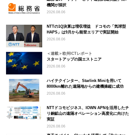
機関が採択
2026.08.06
NTTの1Q決算は増収増益 ドコモの「気球型
HAPS」は9月から能登エリアで実証開始
2026.08.06
＜連載＞欧州ICTレポート
スタートアップの国エストニア
2026.08.06
ハイテクインター、Starlink Miniを用いて
8000km離れた遠隔地からの建機操縦に成功
2026.08.06
NTTドコモビジネス、IOWN APNを活用したチ
リ銅鉱山の遠隔オペレーション高度化に向けた
実証
2026.08.06