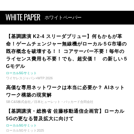
WHITE PAPER
ホワイトペーパー
【基調講演 K2-4 スリーダブリュー】何もかもが革
命！ゲームチェンジャー無線機がローカル５G市場の
既存概念を破壊する！！ コアサーバー不要！毎年の
ライセンス費用も不要！でも、超安価！ の新しい５
Gモデル
ローカル5Gサミット
ワイヤレスジャパン×WTP 2026
高価な専用ネットワークは本当に必要か？ AIネット
ワーク構築の現実解
SB C&S株式会社／日本ヒューレット・パッカード合同会社
【基調講演・総務省 佐藤移動通信企画官】ローカル
5Gの更なる普及拡大に向けて
ローカル5Gサミット
ローカル5Gサミット2025