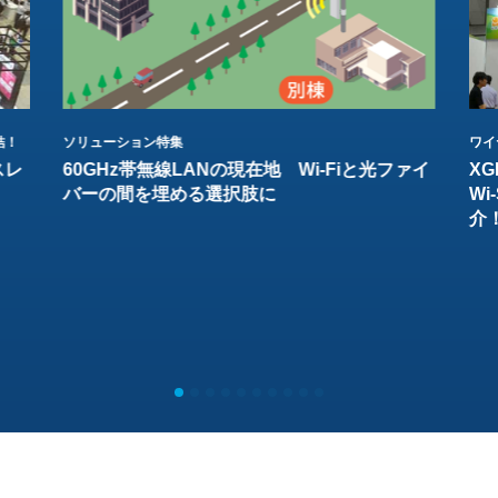
結！
ソリューション特集
ワイ
スレ
60GHz帯無線LANの現在地 Wi-Fiと光ファイ
XG
バーの間を埋める選択肢に
W
介