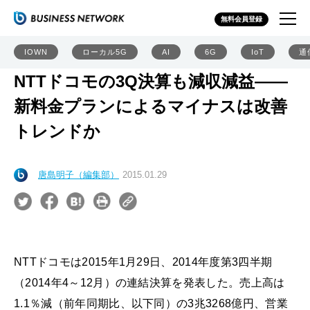
無料会員登録
IOWN
ローカル5G
AI
6G
IoT
通
NTTドコモの3Q決算も減収減益――
新料金プランによるマイナスは改善
トレンドか
唐島明子（編集部）
2015.01.29
NTTドコモは2015年1月29日、2014年度第3四半期
（2014年4～12月）の連結決算を発表した。売上高は
1.1％減（前年同期比、以下同）の3兆3268億円、営業