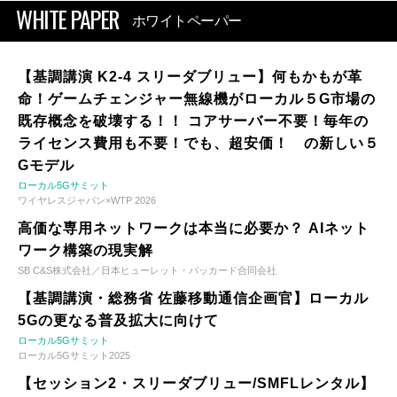
WHITE PAPER
ホワイトペーパー
【基調講演 K2-4 スリーダブリュー】何もかもが革
命！ゲームチェンジャー無線機がローカル５G市場の
既存概念を破壊する！！ コアサーバー不要！毎年の
ライセンス費用も不要！でも、超安価！ の新しい５
Gモデル
ローカル5Gサミット
ワイヤレスジャパン×WTP 2026
高価な専用ネットワークは本当に必要か？ AIネット
ワーク構築の現実解
SB C&S株式会社／日本ヒューレット・パッカード合同会社
【基調講演・総務省 佐藤移動通信企画官】ローカル
5Gの更なる普及拡大に向けて
ローカル5Gサミット
ローカル5Gサミット2025
【セッション2・スリーダブリュー/SMFLレンタル】