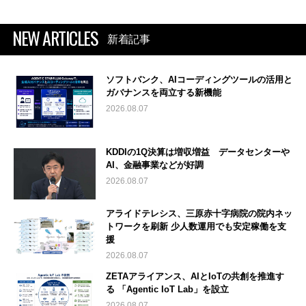
NEW ARTICLES
新着記事
ソフトバンク、AIコーディングツールの活用と
ガバナンスを両立する新機能
2026.08.07
KDDIの1Q決算は増収増益 データセンターや
AI、金融事業などが好調
2026.08.07
アライドテレシス、三原赤十字病院の院内ネッ
トワークを刷新 少人数運用でも安定稼働を支
援
2026.08.07
ZETAアライアンス、AIとIoTの共創を推進す
る 「Agentic IoT Lab」を設立
2026.08.07