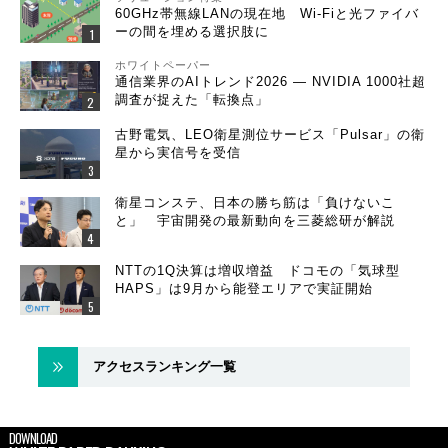
60GHz帯無線LANの現在地 Wi-Fiと光ファイバ
ーの間を埋める選択肢に
ホワイトペーパー
通信業界のAIトレンド2026 ― NVIDIA 1000社超
調査が捉えた「転換点」
古野電気、LEO衛星測位サービス「Pulsar」の衛
星から実信号を受信
衛星コンステ、日本の勝ち筋は「負けないこ
と」 宇宙開発の最新動向を三菱総研が解説
NTTの1Q決算は増収増益 ドコモの「気球型
HAPS」は9月から能登エリアで実証開始
アクセスランキング一覧
DOWNLOAD