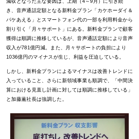
減収となった主な要因は、上期（4～9月）に引き続
き、音声通話定額となる新料金プラン「カケホーダイ＆
パケあえる」とスマートフォン代の一部を利用料金から
割り引く「月々サポート」にある。新料金プランで顧客
獲得は順調に推移しているが、音声通話定額により音声
収入が781億円減。また、月々サポートの負担により
1036億円のマイナスが生じ、利益を圧迫している。
しかし、新料金プランによるマイナスは改善トレンドに
入っていること、さらに新領域事業も順調で、「中間決
算における見直し計画に対しては順調に推移している」
と加藤薫社長は強調した。