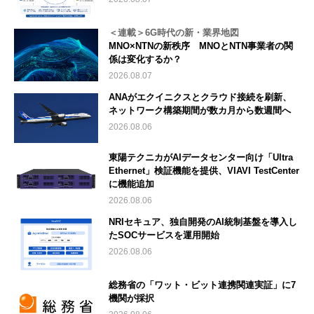
＜連載＞6G時代の新・業界地図
MNO×NTNの新秩序 MNOとNTN事業者の関
係は変化するか？
2026.08.07
ANAがエクイニクスとクラウド接続を刷新、
ネットワーク構築期間が数カ月から数週間へ
2026.08.06
東陽テクニカがAIデータセンター向け「Ultra
Ethernet」検証機能を提供、VIAVI TestCenter
に機能追加
2026.08.06
NRIセキュア、独自開発のAI統制基盤を導入し
たSOCサービスを運用開始
2026.08.06
総務省の「ワット・ビット連携関連実証」に7
機関が採択