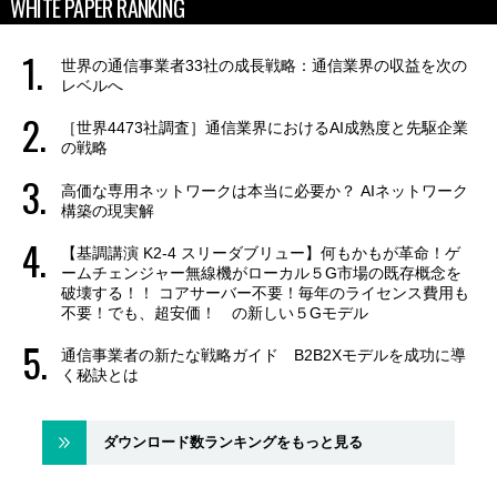
WHITE PAPER RANKING
世界の通信事業者33社の成長戦略：通信業界の収益を次の
レベルへ
［世界4473社調査］通信業界におけるAI成熟度と先駆企業
の戦略
高価な専用ネットワークは本当に必要か？ AIネットワーク
構築の現実解
【基調講演 K2-4 スリーダブリュー】何もかもが革命！ゲ
ームチェンジャー無線機がローカル５G市場の既存概念を
破壊する！！ コアサーバー不要！毎年のライセンス費用も
不要！でも、超安価！ の新しい５Gモデル
通信事業者の新たな戦略ガイド B2B2Xモデルを成功に導
く秘訣とは
ダウンロード数ランキングをもっと見る