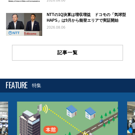
2026.08.06
NTTの1Q決算は増収増益 ドコモの「気球型
HAPS」は9月から能登エリアで実証開始
2026.08.06
記事一覧
FEATURE
特集