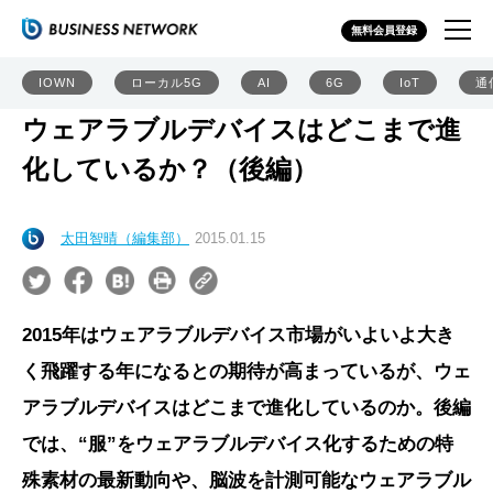
無料会員登録
IOWN
ローカル5G
AI
6G
IoT
通
ウェアラブルデバイスはどこまで進
化しているか？（後編）
太田智晴（編集部）
2015.01.15
2015年はウェアラブルデバイス市場がいよいよ大き
く飛躍する年になるとの期待が高まっているが、ウェ
アラブルデバイスはどこまで進化しているのか。後編
では、“服”をウェアラブルデバイス化するための特
殊素材の最新動向や、脳波を計測可能なウェアラブル