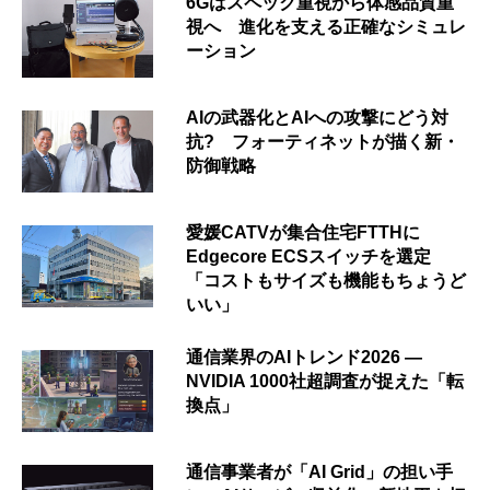
6Gはスペック重視から体感品質重
視へ 進化を支える正確なシミュレ
ーション
AIの武器化とAIへの攻撃にどう対
抗? フォーティネットが描く新・
防御戦略
愛媛CATVが集合住宅FTTHに
Edgecore ECSスイッチを選定
「コストもサイズも機能もちょうど
いい」
通信業界のAIトレンド2026 ―
NVIDIA 1000社超調査が捉えた「転
換点」
通信事業者が「AI Grid」の担い手