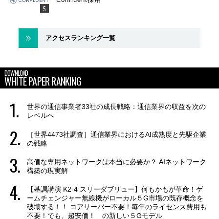
アクセスランキング一覧
DOWNLOAD
WHITE PAPER RANKING
世界の通信事業者33社の成長戦略：通信業界の収益を次の
レベルへ
［世界4473社調査］通信業界におけるAI成熟度と先駆企業
の戦略
高価な専用ネットワークは本当に必要か？ AIネットワーク
構築の現実解
【基調講演 K2-4 スリーダブリュー】何もかもが革命！ゲ
ームチェンジャー無線機がローカル５G市場の既存概念を
破壊する！！ コアサーバー不要！毎年のライセンス費用も
不要！でも、超安価！ の新しい５Gモデル