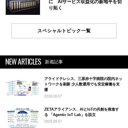
に AIサービス収益化の新地平を切
り拓く
スペシャルトピック一覧
NEW ARTICLES
新着記事
アライドテレシス、三原赤十字病院の院内ネッ
トワークを刷新 少人数運用でも安定稼働を支
援
2026.08.07
ZETAアライアンス、AIとIoTの共創を推進す
る 「Agentic IoT Lab」を設立
2026.08.07