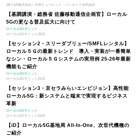
SB C&S株式会社／日本ヒューレット・パッカード合同会社
【基調講演・総務省 佐藤移動通信企画官】ローカル
5Gの更なる普及拡大に向けて
ローカル5Gサミット
ローカル5Gサミット2025
【セッション2・スリーダブリュー/SMFLレンタル】
ローカル５Ｇの最新トレンド 導入・実装が一番簡単
なシン・ローカル５Ｇシステムの実用例 25-26年最新
機能もご紹介
ローカル5Gサミット
ローカル5Gサミット2025
【セッション3・京セラみらいエンビジョン】高性能
ローカル5G：新システムと端末で実現するビジネス
革新
ローカル5Gサミット
ローカル5Gサミット2025
【iD】ローカル5G基地局 All-In-One、次世代機種の
ご紹介