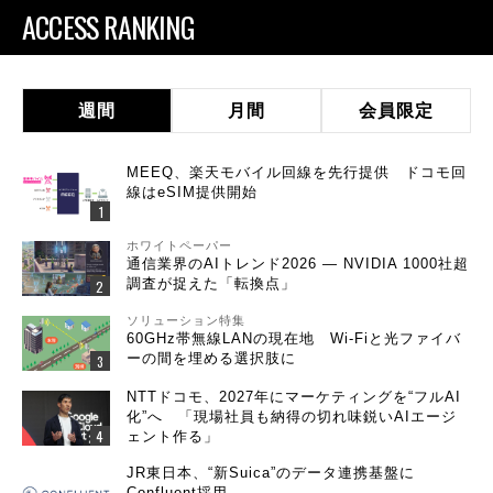
ACCESS RANKING
週間
月間
会員限定
MEEQ、楽天モバイル回線を先行提供 ドコモ回
線はeSIM提供開始
ホワイトペーパー
通信業界のAIトレンド2026 ― NVIDIA 1000社超
調査が捉えた「転換点」
ソリューション特集
60GHz帯無線LANの現在地 Wi-Fiと光ファイバ
ーの間を埋める選択肢に
NTTドコモ、2027年にマーケティングを“フルAI
化”へ 「現場社員も納得の切れ味鋭いAIエージ
ェント作る」
JR東日本、“新Suica”のデータ連携基盤に
Confluent採用