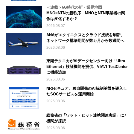
＜連載＞6G時代の新・業界地図
MNO×NTNの新秩序 MNOとNTN事業者の関
係は変化するか？
2026.08.07
ANAがエクイニクスとクラウド接続を刷新、
ネットワーク構築期間が数カ月から数週間へ
2026.08.06
東陽テクニカがAIデータセンター向け「Ultra
Ethernet」検証機能を提供、VIAVI TestCenter
に機能追加
2026.08.06
NRIセキュア、独自開発のAI統制基盤を導入し
たSOCサービスを運用開始
2026.08.06
総務省の「ワット・ビット連携関連実証」に7
機関が採択
2026.08.06