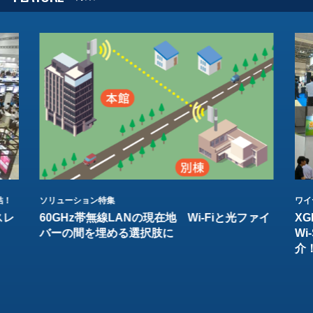
結！
ソリューション特集
ワイ
スレ
60GHz帯無線LANの現在地 Wi-Fiと光ファイ
XG
バーの間を埋める選択肢に
W
介