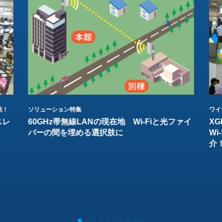
結！
ソリューション特集
ワイ
スレ
60GHz帯無線LANの現在地 Wi-Fiと光ファイ
XG
バーの間を埋める選択肢に
W
介