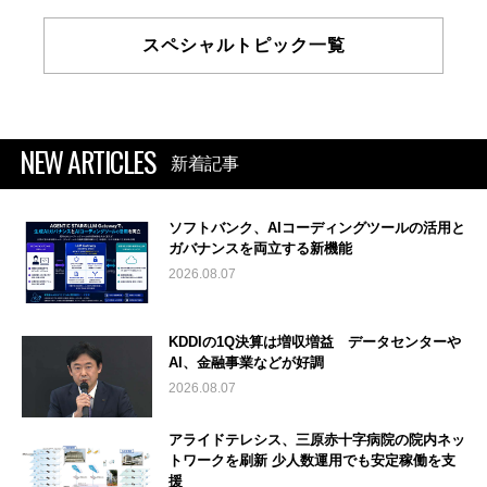
スペシャルトピック一覧
NEW ARTICLES
新着記事
ソフトバンク、AIコーディングツールの活用と
ガバナンスを両立する新機能
2026.08.07
KDDIの1Q決算は増収増益 データセンターや
AI、金融事業などが好調
2026.08.07
アライドテレシス、三原赤十字病院の院内ネッ
トワークを刷新 少人数運用でも安定稼働を支
援