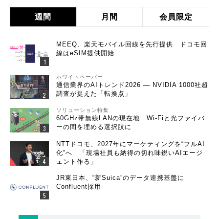
週間
月間
会員限定
MEEQ、楽天モバイル回線を先行提供 ドコモ回
線はeSIM提供開始
ホワイトペーパー
通信業界のAIトレンド2026 ― NVIDIA 1000社超
調査が捉えた「転換点」
ソリューション特集
60GHz帯無線LANの現在地 Wi-Fiと光ファイバ
ーの間を埋める選択肢に
NTTドコモ、2027年にマーケティングを“フルAI
化”へ 「現場社員も納得の切れ味鋭いAIエージ
ェント作る」
JR東日本、“新Suica”のデータ連携基盤に
Confluent採用