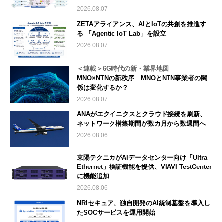
2026.08.07
ZETAアライアンス、AIとIoTの共創を推進す
る 「Agentic IoT Lab」を設立
2026.08.07
＜連載＞6G時代の新・業界地図
MNO×NTNの新秩序 MNOとNTN事業者の関
係は変化するか？
2026.08.07
ANAがエクイニクスとクラウド接続を刷新、
ネットワーク構築期間が数カ月から数週間へ
2026.08.06
東陽テクニカがAIデータセンター向け「Ultra
Ethernet」検証機能を提供、VIAVI TestCenter
に機能追加
2026.08.06
NRIセキュア、独自開発のAI統制基盤を導入し
たSOCサービスを運用開始