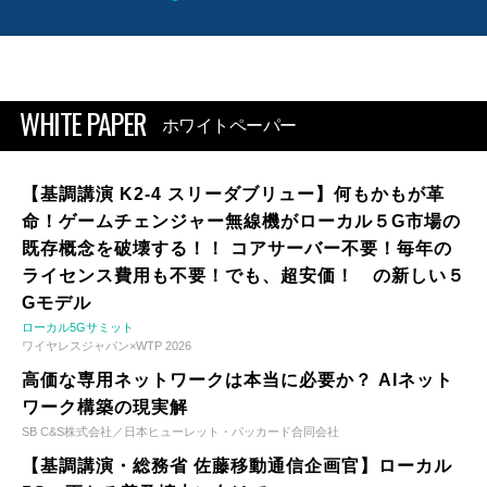
WHITE PAPER
ホワイトペーパー
【基調講演 K2-4 スリーダブリュー】何もかもが革
命！ゲームチェンジャー無線機がローカル５G市場の
既存概念を破壊する！！ コアサーバー不要！毎年の
ライセンス費用も不要！でも、超安価！ の新しい５
Gモデル
ローカル5Gサミット
ワイヤレスジャパン×WTP 2026
高価な専用ネットワークは本当に必要か？ AIネット
ワーク構築の現実解
SB C&S株式会社／日本ヒューレット・パッカード合同会社
【基調講演・総務省 佐藤移動通信企画官】ローカル