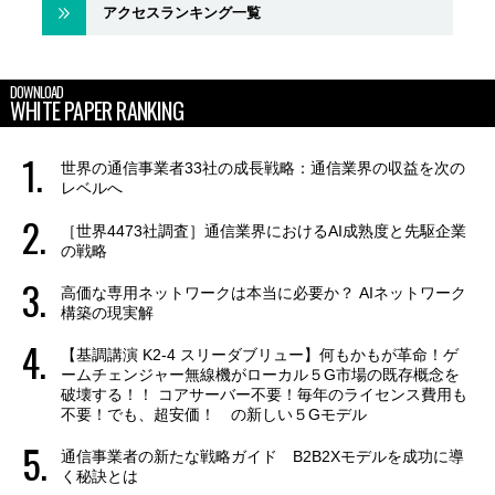
アクセスランキング一覧
DOWNLOAD
WHITE PAPER RANKING
世界の通信事業者33社の成長戦略：通信業界の収益を次の
レベルへ
［世界4473社調査］通信業界におけるAI成熟度と先駆企業
の戦略
高価な専用ネットワークは本当に必要か？ AIネットワーク
構築の現実解
【基調講演 K2-4 スリーダブリュー】何もかもが革命！ゲ
ームチェンジャー無線機がローカル５G市場の既存概念を
破壊する！！ コアサーバー不要！毎年のライセンス費用も
不要！でも、超安価！ の新しい５Gモデル
通信事業者の新たな戦略ガイド B2B2Xモデルを成功に導
く秘訣とは