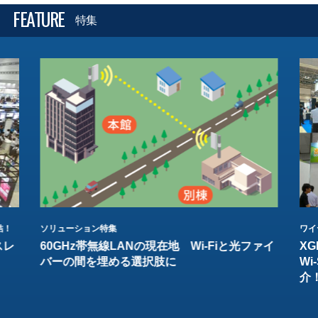
FEATURE
特集
結！
ソリューション特集
ワイ
スレ
60GHz帯無線LANの現在地 Wi-Fiと光ファイ
XG
バーの間を埋める選択肢に
W
介