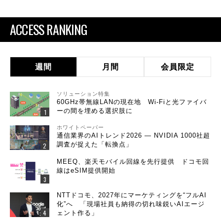
ACCESS RANKING
週間
月間
会員限定
ソリューション特集
60GHz帯無線LANの現在地 Wi-Fiと光ファイバ
ーの間を埋める選択肢に
ホワイトペーパー
通信業界のAIトレンド2026 ― NVIDIA 1000社超
調査が捉えた「転換点」
MEEQ、楽天モバイル回線を先行提供 ドコモ回
線はeSIM提供開始
NTTドコモ、2027年にマーケティングを“フルAI
化”へ 「現場社員も納得の切れ味鋭いAIエージ
ェント作る」