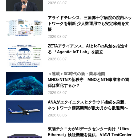
2026.08.07
アライドテレシス、三原赤十字病院の院内ネッ
トワークを刷新 少人数運用でも安定稼働を支
援
2026.08.07
ZETAアライアンス、AIとIoTの共創を推進す
る 「Agentic IoT Lab」を設立
2026.08.07
＜連載＞6G時代の新・業界地図
MNO×NTNの新秩序 MNOとNTN事業者の関
係は変化するか？
2026.08.07
ANAがエクイニクスとクラウド接続を刷新、
ネットワーク構築期間が数カ月から数週間へ
2026.08.06
東陽テクニカがAIデータセンター向け「Ultra
Ethernet」検証機能を提供、VIAVI TestCenter