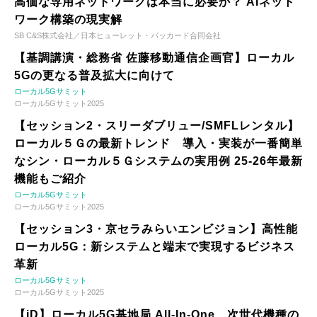
高価な専用ネットワークは本当に必要か？ AIネット
ワーク構築の現実解
SB C&S株式会社／日本ヒューレット・パッカード合同会社
【基調講演・総務省 佐藤移動通信企画官】ローカル
5Gの更なる普及拡大に向けて
ローカル5Gサミット
ローカル5Gサミット2025
【セッション2・スリーダブリュー/SMFLレンタル】
ローカル５Ｇの最新トレンド 導入・実装が一番簡単
なシン・ローカル５Ｇシステムの実用例 25-26年最新
機能もご紹介
ローカル5Gサミット
ローカル5Gサミット2025
【セッション3・京セラみらいエンビジョン】高性能
ローカル5G：新システムと端末で実現するビジネス
革新
ローカル5Gサミット
ローカル5Gサミット2025
【iD】ローカル5G基地局 All-In-One、次世代機種の