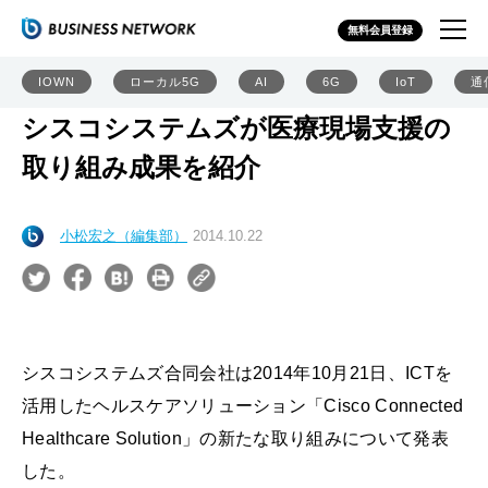
無料会員登録
IOWN
ローカル5G
AI
6G
IoT
通
シスコシステムズが医療現場支援の
取り組み成果を紹介
小松宏之（編集部）
2014.10.22
シスコシステムズ合同会社は2014年10月21日、ICTを
活用したヘルスケアソリューション「Cisco Connected
Healthcare Solution」の新たな取り組みについて発表
した。