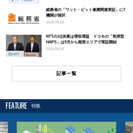
総務省の「ワット・ビット連携関連実証」に7
機関が採択
2026.08.06
NTTの1Q決算は増収増益 ドコモの「気球型
HAPS」は9月から能登エリアで実証開始
2026.08.06
記事一覧
FEATURE
特集