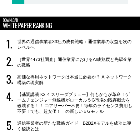
DOWNLOAD
WHITE PAPER RANKING
世界の通信事業者33社の成長戦略：通信業界の収益を次の
レベルへ
［世界4473社調査］通信業界におけるAI成熟度と先駆企業
の戦略
高価な専用ネットワークは本当に必要か？ AIネットワーク
構築の現実解
【基調講演 K2-4 スリーダブリュー】何もかもが革命！ゲ
ームチェンジャー無線機がローカル５G市場の既存概念を
破壊する！！ コアサーバー不要！毎年のライセンス費用も
不要！でも、超安価！ の新しい５Gモデル
通信事業者の新たな戦略ガイド B2B2Xモデルを成功に導
く秘訣とは