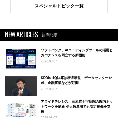
スペシャルトピック一覧
NEW ARTICLES
新着記事
ソフトバンク、AIコーディングツールの活用と
ガバナンスを両立する新機能
2026.08.07
KDDIの1Q決算は増収増益 データセンターや
AI、金融事業などが好調
2026.08.07
アライドテレシス、三原赤十字病院の院内ネッ
トワークを刷新 少人数運用でも安定稼働を支
援
2026.08.07