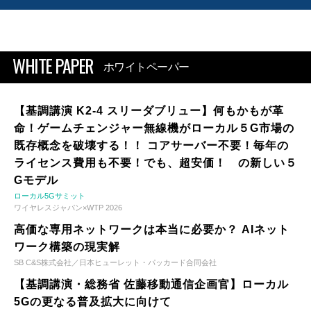
WHITE PAPER
ホワイトペーパー
【基調講演 K2-4 スリーダブリュー】何もかもが革
命！ゲームチェンジャー無線機がローカル５G市場の
既存概念を破壊する！！ コアサーバー不要！毎年の
ライセンス費用も不要！でも、超安価！ の新しい５
Gモデル
ローカル5Gサミット
ワイヤレスジャパン×WTP 2026
高価な専用ネットワークは本当に必要か？ AIネット
ワーク構築の現実解
SB C&S株式会社／日本ヒューレット・パッカード合同会社
【基調講演・総務省 佐藤移動通信企画官】ローカル
5Gの更なる普及拡大に向けて