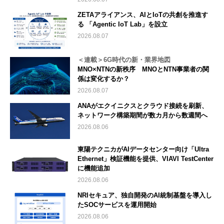
ZETAアライアンス、AIとIoTの共創を推進す
る 「Agentic IoT Lab」を設立
2026.08.07
＜連載＞6G時代の新・業界地図
MNO×NTNの新秩序 MNOとNTN事業者の関
係は変化するか？
2026.08.07
ANAがエクイニクスとクラウド接続を刷新、
ネットワーク構築期間が数カ月から数週間へ
2026.08.06
東陽テクニカがAIデータセンター向け「Ultra
Ethernet」検証機能を提供、VIAVI TestCenter
に機能追加
2026.08.06
NRIセキュア、独自開発のAI統制基盤を導入し
たSOCサービスを運用開始
2026.08.06