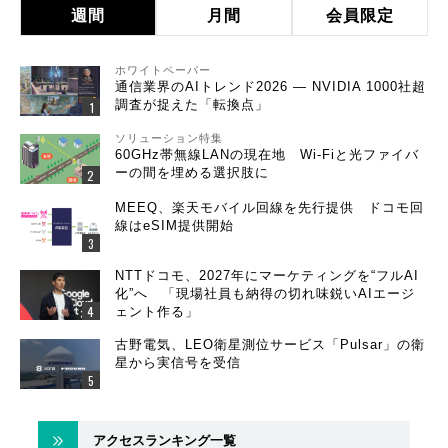
週間
月間
会員限定
ホワイトペーパー
通信業界のAIトレンド2026 ― NVIDIA 1000社超
調査が捉えた「転換点」
ソリューション特集
60GHz帯無線LANの現在地 Wi-Fiと光ファイバ
ーの間を埋める選択肢に
MEEQ、楽天モバイル回線を先行提供 ドコモ回
線はeSIM提供開始
NTTドコモ、2027年にマーケティングを“フルAI
化”へ 「現場社員も納得の切れ味鋭いAIエージ
ェント作る」
古野電気、LEO衛星測位サービス「Pulsar」の衛
星から実信号を受信
アクセスランキング一覧