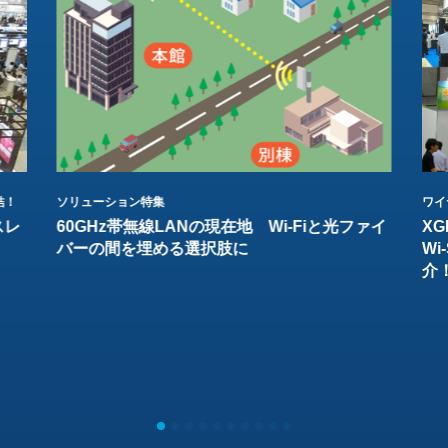
結！
ソリューション特集
ワイ
スレ
60GHz帯無線LANの現在地 Wi-Fiと光ファイ
XG
バーの間を埋める選択肢に
W
介